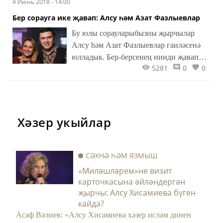
4 Июнь 2018 - 14:00
Бер сорауга ике җавап: Алсу һәм Азат Фазлыевлар
Бу юлы сорауларыбызны җырчылар
Алсу һәм Азат Фазлыевлар гаиләсенә
юлладык. Бер-берсенең нинди җавап
5281
0
0
биргәнен алар белми, шуңа күрә кайбер
әйберләр үзләренә дә ачыш булачак.
Хәзер укыйлар
СӘХНӘ ҺӘМ ЯЗМЫШ
«Миләшләрем»не визит
карточкасына әйләндергән
җырчы: Алсу Хисамиева бүген
кайда?
Асаф Вәлиев: «Алсу Хисамиева хәзер ислам динен