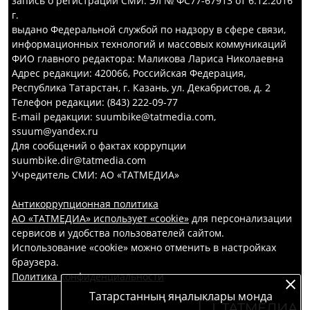
запись о регистрации СМИ: Эл № ФС77-67913 от 6.12.2016
г.
выдано Федеральной службой по надзору в сфере связи,
информационных технологий и массовых коммуникаций
ФИО главного редактора: Маликова Лариса Николаевна
Адрес редакции: 420066, Российская Федерация,
Республика Татарстан, г. Казань, ул. Декабристов, д. 2
Телефон редакции: (843) 222-09-77
E-mail редакции: suumbike@tatmedia.com,
ssuum@yandex.ru
Для сообщений о фактах коррупции
suumbike.dir@tatmedia.com
Учредитель СМИ: АО «ТАТМЕДИА»
Антикоррупционная политика
АО «ТАТМЕДИА» использует «cookie»
для персонализации
сервисов и удобства пользователей сайтом.
Использование «cookie» можно отменить в настройках
браузера.
Политика конфиденциальности
Татарстанның яңалыклары монда