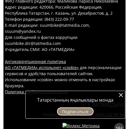
ФИО главного редактора: Маликова Лариса Николаевна
Адрес редакции: 420066, Российская Федерация,
Республика Татарстан, г. Казань, ул. Декабристов, д. 2
Телефон редакции: (843) 222-09-77
E-mail редакции: suumbike@tatmedia.com,
ssuum@yandex.ru
Для сообщений о фактах коррупции
suumbike.dir@tatmedia.com
Учредитель СМИ: АО «ТАТМЕДИА»
Антикоррупционная политика
АО «ТАТМЕДИА» использует «cookie»
для персонализации
сервисов и удобства пользователей сайтом.
Использование «cookie» можно отменить в настройках
браузера.
Политика конфиденциальности
Татарстанның яңалыклары монда
Подписаться
Телефон АО «ТАТМЕДИА»:
(843) 222 09 84
16+