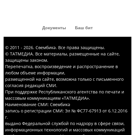
«Капка төбе» тамашасыннан да
кызык комедия күргәннәр диярсең!
Документы
Баш бит
© 2011 - 2026. Сөембикә. Все права защищены.
© ТАТМЕДИА. Все материалы, размещенные на сайте,
защищены законом.
Перепечатка, воспроизведение и распространение в
любом объеме информации,
размещенной на сайте, возможна только с письменного
согласия редакций СМИ.
При поддержке Республиканского агентства по печати и
массовым коммуникациям «ТАТМЕДИА».
Наименование СМИ: Сөембикә
запись о регистрации СМИ: Эл № ФС77-67913 от 6.12.2016
г.
выдано Федеральной службой по надзору в сфере связи,
информационных технологий и массовых коммуникаций