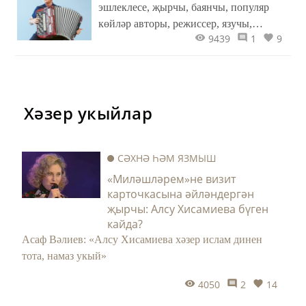
эшлеклесе, җырчы, баянчы, популяр
көйләр авторы, режиссер, язучы,
9439
1
9
журналист, пародист, юморист Алмаз
ХӘМЗИНның тормыш кагыйдәләре
Хәзер укыйлар
СӘХНӘ ҺӘМ ЯЗМЫШ
«Миләшләрем»не визит
карточкасына әйләндергән
җырчы: Алсу Хисамиева бүген
кайда?
Асаф Вәлиев: «Алсу Хисамиева хәзер ислам динен
тота, намаз укый»
4050
2
14