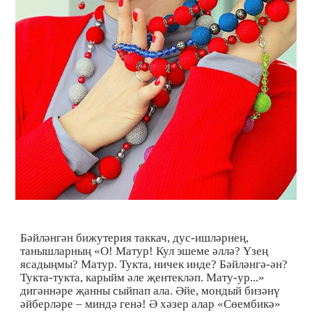
Бәйләнгән бижутерия таккач, дус-ишләрнең,
танышларның «О! Матур! Кул эшеме әллә? Үзең
ясадыңмы? Матур. Тукта, ничек инде? Бәйләнгә-ән?
Тукта-тукта, карыйм әле җентекләп. Мату-ур...»
дигәннәре җанны сыйпап ала. Әйе, мондый бизәнү
әйберләре – миндә генә! Ә хәзер алар «Сөембикә»