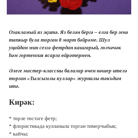
Озакламый яз җитә. Яз белән бергә – елга бер генә
тапкыр була торган 8 март бәйрәме. Шул
уңайдан мин сезгә фетрдан кашгарый, гөлчәчәк
һәм гортензия ясарга өйрәтермен.
Әлеге мастер-классны балалар өчен нәшер ителә
торган «Тылсымлы куллар» журналы тәкъдим
итә.
Кирәк:
* төрле төстәге фетр;
* флористикада кулланыла торган тимерчыбык;
* кайчы;