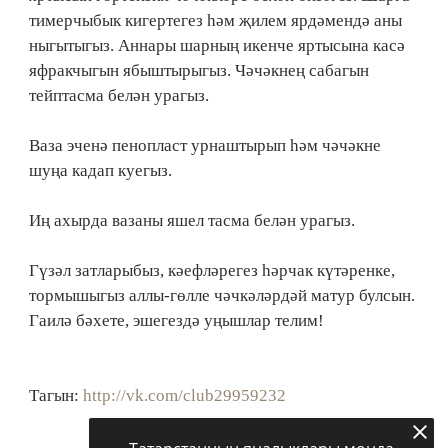
тимерчыбык кигертегез һәм җилем ярдәмендә аны
ныгытыгыз. Аннары шарның икенче яртысына касә
яфракчыгын ябыштырыгыз. Чәчәкнең сабагын
тейптасма белән урагыз.
Ваза эченә пенопласт урнаштырып һәм чәчәкне
шуңа кадап куегыз.
Иң ахырда вазаны яшел тасма белән урагыз.
Гүзәл затларыбыз, кәефләрегез һәрчак күтәренке,
тормышыгыз аллы-гөлле чәчкәләрдәй матур булсын.
Гаилә бәхете, эшегездә уңышлар телим!
Тагын:
http://vk.com/club29959232