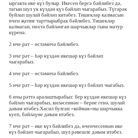
ыргакта ике күз булыр. Икесен бергә бәйлибез дә,
тагын шул ук күздән күз бәйләп чыгарабыз. Түгәрәк
буйлап шулай бәйләп китәбез. Тишекләр калмасын
өчен җепне тарттырыбрак бәйлибез. Тишекләр
калмаган, пөхтә бәйләнгән шарчыклар гына матур
күренә.
2 нче рәт – өстәмичә бәйлибез.
3 нче рәт – һәр күздән икешәр күз бәйләп
чыгарабыз.
4 нче рәт – өстәмичә бәйлибез.
5 нче рәт – һәр күздән икешәр күз бәйләп чыгабыз.
6 нчы рәттә аралаштырабыз: бер күздән икешәр күз
бәйләп чыгарабыз, киләсеннән – берне генә, шулай
дәвам итәбез.Хасил булган «коймак»ны шарчыкка
куеп, бәйләүне дәвам итәбез.
7 нче рәт – ике күз бәйлибез дә, өченчесеннән ике
күз бәйләп чыгарабыз, шул рәвешле дәвам итәбез.