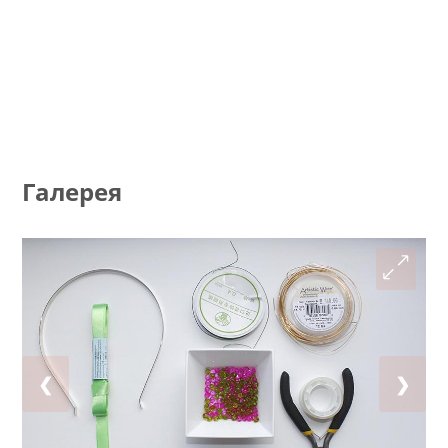
Галерея
❮
❯