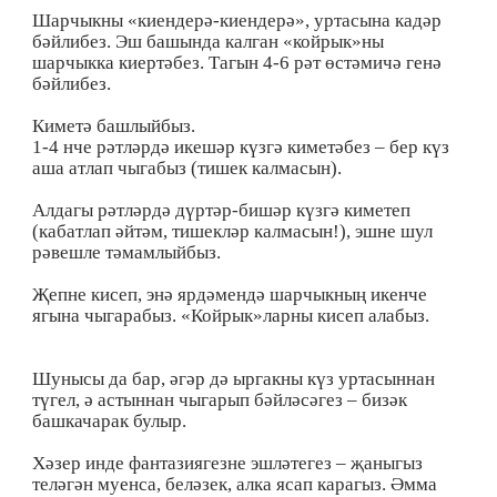
Шарчыкны «киендерә-киендерә», уртасына кадәр
бәйлибез. Эш башында калган «койрык»ны
шарчыкка киертәбез. Тагын 4-6 рәт өстәмичә генә
бәйлибез.
Киметә башлыйбыз.
1-4 нче рәтләрдә икешәр күзгә киметәбез – бер күз
аша атлап чыгабыз (тишек калмасын).
Алдагы рәтләрдә дүртәр-бишәр күзгә киметеп
(кабатлап әйтәм, тишекләр калмасын!), эшне шул
рәвешле тәмамлыйбыз.
Җепне кисеп, энә ярдәмендә шарчыкның икенче
ягына чыгарабыз. «Койрык»ларны кисеп алабыз.
Шунысы да бар, әгәр дә ыргакны күз уртасыннан
түгел, ә астыннан чыгарып бәйләсәгез – бизәк
башкачарак булыр.
Хәзер инде фантазиягезне эшләтегез – җаныгыз
теләгән муенса, беләзек, алка ясап карагыз. Әмма