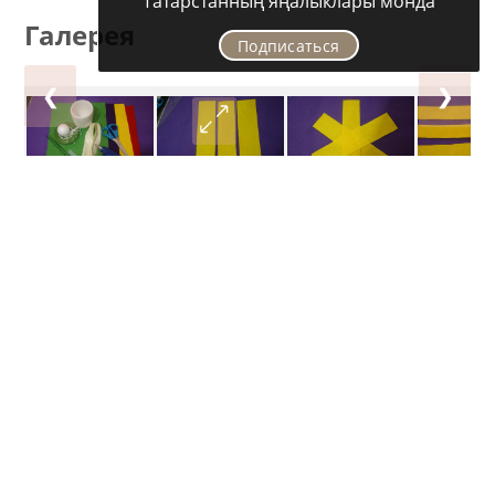
Татарстанның яңалыклары монда
Галерея
Подписаться
❮
❯
Следите за самым важным и интересным в
Telegram-канале
Татмедиа