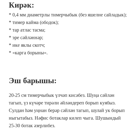
Кирәк:
* 0,4 мм диаметрлы тимерчыбык (без яшелне сайладык);
*
тимер кайма (ободок);
*
тар атлас тасма;
*
эре сәйләннәр;
*
ике яклы скотч;
*
«карга борыны».
Эш барышы:
20-25 см тимерчыбык үлчәп кисәбез. Шуңа сәйлән
тагып, үз күчәре тирәли әйләндереп борып куябыз.
Сулдан һәм уңнан берәр сәйлән тагып, шулай ук борып
ныгытабыз. Нәфис ботаклар килеп чыга. Шушындый
25-30 ботак әзерлибез.