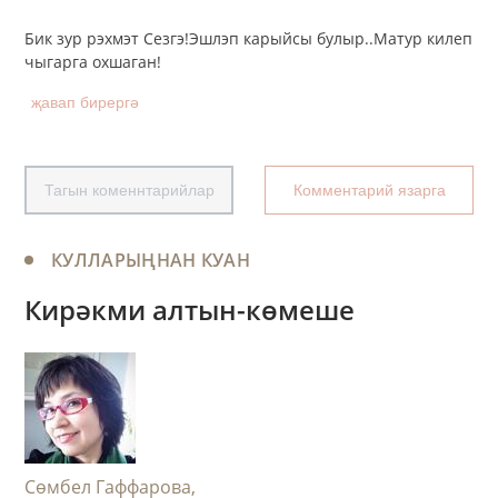
Бик зур рэхмэт Сезгэ!Эшлэп карыйсы булыр..Матур килеп
чыгарга охшаган!
җавап бирергә
Тагын коменнтарийлар
Комментарий язарга
КУЛЛАРЫҢНАН КУАН
Кирәкми алтын-көмеше
Сөмбел Гаффарова,