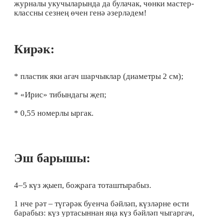
журналы укучыларында да булачак, чөнки мастер-
классны сезнең өчен генә әзерләдем!
Кирәк:
* пластик яки агач шарчыклар (диаметры 2 см);
* «Ирис» тибындагы җеп;
* 0,55 номерлы ыргак.
Эш барышы:
4–5 күз җыеп, боҗрага тоташтырабыз.
1 нче рәт – түгәрәк буенча бәйләп, күзләрне өсти
барабыз: күз уртасыннан яңа күз бәйләп чыгаргач,