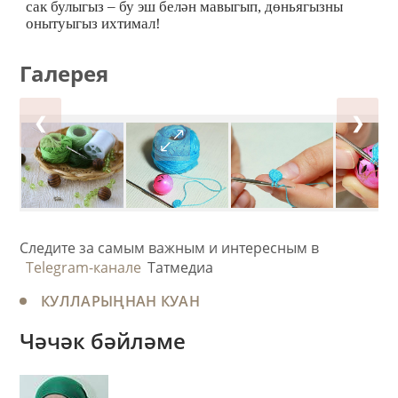
сак булыгыз – бу эш белән мавыгып, дөньягызны
онытуыгыз ихтимал!
Галерея
❮
❯
Следите за самым важным и интересным в
Telegram-канале
Татмедиа
КУЛЛАРЫҢНАН КУАН
Чәчәк бәйләме