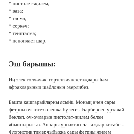
* пистолет-җилем;
* ваза;
* тасма;
* cеркәч;
* тейптасма;
* пенопласт шар.
Эш барышы:
Иң элек гөлчәчәк, гортензиянең таҗлары һәм
яфракларының шаблонын әзерлибез.
Башта кашгарыйларны ясыйк. Моның өчен сары
фетрны өч тигез өлешкә бүлегез. Һәрберсен урталай
бөкләп, оч-очларын пистолет-җилем белән
ябыштырыгыз. Аннары үрнәктәгечә таҗлар кисәбез.
Флористик тимерчыбыкка сары фетрны җилем