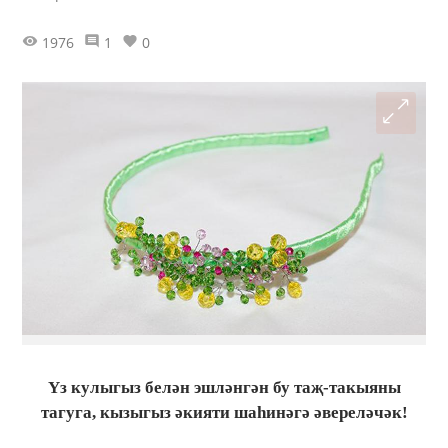
1976
1
0
Үз кулыгыз белән эшләнгән бу таҗ-такыяны
тагуга, кызыгыз әкияти шаһинәгә әвереләчәк!