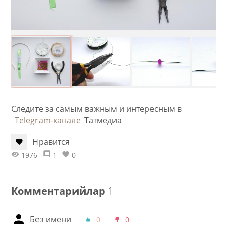
Следите за самым важным и интересным в
Telegram-канале
Татмедиа
Нравится
1976
1
0
Комментарийлар
1
Без имени
0
0