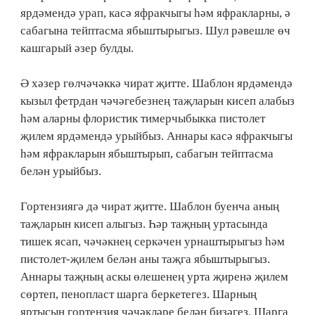
ярдәмендә урап, касә яфракчыгы һәм яфракларны, ә
сабагына тейптасма ябыштырыгыз. Шул рәвешле өч
кашгарый әзер булды.
Ә хәзер гөлчәчәккә чират җитте. Шаблон ярдәмендә
кызыл фетрдан чәчәгебезнең таҗларын кисеп алабыз
һәм аларны флористик тимерчыбыкка пистолет
җилем ярдәмендә урыйбыз. Аннары касә яфракчыгы
һәм яфракларын ябыштырып, сабагын тейптасма
белән урыйбыз.
Гортензиягә дә чират җитте. Шаблон буенча аның
таҗларын кисеп алыгыз. Һәр таҗның уртасында
тишек ясап, чәчәкнең серкәчен урнаштырыгыз һәм
пистолет-җилем белән аны таҗга ябыштырыгыз.
Аннары таҗның аскы өлешенең урта җиренә җилем
сөртеп, пенопласт шарга беркетегез. Шарның
яртысын гортензия чәчәкләре белән бизәгез. Шарга