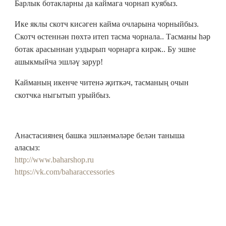
Барлык ботакларны да каймага чорнап куябыз.
Ике яклы скотч кисәген кайма очларына чорныйбыз.
Скотч өстеннән пөхтә итеп тасма чорнала.. Тасманы һәр
ботак арасыннан уздырып чорнарга кирәк.. Бу эшне
ашыкмыйча эшләү зарур!
Кайманың икенче читенә җиткәч, тасманың очын
скотчка ныгытып урыйбыз.
Анастасиянең башка
эшләнмәләре
белән
таныша
аласыз:
http://www.baharshop.ru
https://vk.com/baharaccessories