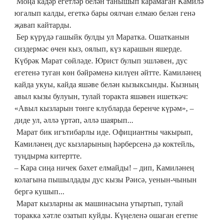
Моңа кадәр егетләр белән танышып карамаган Камилә
югалып калды, егеткә бары оялчан елмаю белән генә
җавап кайтарды.
Бер күрүдә гашыйк булды ул Маратка. Ошатканын
сиздермәс өчен кыз, оялып, күз карашын яшерде.
Күбрәк Марат сөйләде. Юрист булып эшләвен, дус
егетенә туган көн бәйрәменә килүен әйтте. Камиләнең
кайда укуы, кайда яшәве белән кызыксынды. Кызның
авыл кызы булуын, тулай торакта яшәвен ишеткәч:
«Авыл кызларын төнге клубларда беренче күрәм», –
диде ул, әллә үртәп, әллә шаярып...
Марат бик игътибарлы иде. Официантны чакырып,
Камиләнең дус кызларының hәрберсенә дә коктейль,
туңдырма китертте.
– Кара сиңа ничек бәхет елмайды! – дип, Камиләнең
колагына пышылдады дус кызы Рәисә, уенын-чынын
бергә кушып...
Марат кызларны ак машинасына утыртып, тулай
торакка хәтле озатып куйды. Күңеленә ошаган егетне