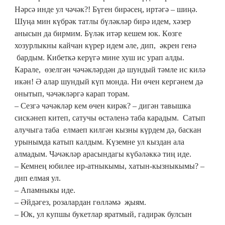
Нәрсә инде ул чәчәк?! Бүген бирәсең, иртәгә – шиңә.
Шуңа мин күбрәк татлы бүләкләр бирә идем, хәзер
анысын да бирмим. Бүләк итәр кешем юк. Көзге
хозурлыкны кайчан күрер идем әле, дип, әкрен генә
бардым. Кибеткә керүгә мине хуш ис урап алды.
Карале, өзелгән чәчәкләрдән дә шундый тәмле ис килә
икән! Ә алар шундый күп монда. Ни өчен кергәнем дә
онытып, чәчәкләргә карап торам.
– Сезгә чәчәкләр кем өчен кирәк? – дигән тавышка
сискәнеп китеп, сатучы өстәленә таба карадым. Сатып
алучыга таба елмаеп килгән кызны күрдем дә, баскан
урынымда катып калдым. Күземне ул кыздан ала
алмадым. Чәчәкләр арасындагы күбәләккә тиң иде.
– Кемнең юбилее ир-атныкымы, хатын-кызныкымы? –
дип елмая ул.
– Апамныкы иде.
– Әйдәгез, розалардан гөлләмә җыям.
– Юк, ул купшы букетлар яратмый, гадирәк булсын