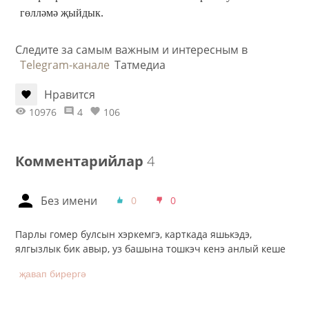
гөлләмә җыйдык.
Следите за самым важным и интересным в
Telegram-канале
Татмедиа
Нравится
10976
4
106
Комментарийлар
4
Без имени
0
0
Парлы гомер булсын хэркемгэ, карткада яшькэдэ,
ялгызлык бик авыр, уз башына тошкэч кенэ анлый кеше
җавап бирергә