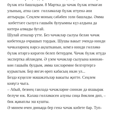
бүләк итә башладым. 8 Мартка да чәчәк бүләк итмәгән
улының, атна саен гөлләмәләр бүләк итүенә әни
аптырады. Сеңлем моның сәбәбен эзли башлады. Әмма
кибеттәге сылуга гашыйк булуымны күз алдына да
китерә алмады бугай.
Шулай атналар үтте. Без чәчәкләр сылуы белән чәчәк
кибетендә очрашып тордык. Шушы вакыт эчендә нинди
чәчкәләрнең нәрсә аңлатканын, кемгә нинди гөлләмә
бүләк итәргә кирәген белеп бетердем. Чәчәк бүләк итүдә
экспертка әйләндем. Ә үзем чәчәкләр сылуына көннән-
көн гашыйк булдым, әмма хисләремне белгертергә
курыктым. Бер янгач өреп кабасың икән ул...
Бездә күңелле мәшәкәтьләр вакыты җитте. Сеңлем
кияүгә чыга.
– Абый, безнең гаиләдә чәчәкләрне синнән дә яхшырак
белүче юк. Кәләш гөлләмәсен алуны сиңа йөклим дип, –
бик җаваплы эш кушты.
Ә минем өчен дөньяда бер генә чәчәк кибете бар. Туп-