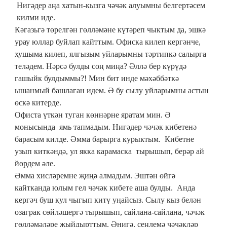
Нигәдер аңа хатын-кызга чәчәк алуымны белгертәсем
килми иде.
Кәгазьгә төрелгән гөлләмәне күтәреп чыктым да, эшкә
урау юллар буйлап кайттым. Офиска килеп кергәнче,
хушыма килеп, ялгызым уйларымны тәртипкә салырга
теләдем. Нәрсә булды соң миңа? Әллә бер күрүдә
гашыйк булдыммы?! Мин бит инде мәхәббәткә
ышанмый башлаган идем. Ә бу сылу уйларымны астын
өскә китерде.
Офиста үткән туган көннәрне яратам мин. Ә
монысында ямь тапмадым. Нигәдер чәчәк кибетенә
барасым килде. Әмма барырга курыктым. Кибетне
узып киткәндә, ул якка карамаска тырышып, берәр ай
йөрдем әле.
Әмма хисләремне җиңә алмадым. Эштән өйгә
кайтканда юлым гел чәчәк кибете аша булды. Анда
кергәч буш кул чыгып китү уңайсыз. Сылу кыз белән
озаграк сөйләшергә тырышып, сайлана-сайлана, чәчәк
гөлләмәләре җыйдырттым. Әнигә, сеңлемә чәчәкләр