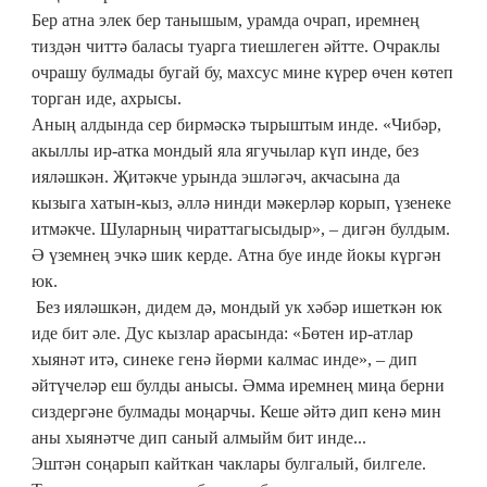
Бер атна элек бер танышым, урамда очрап, иремнең
тиздән читтә баласы туарга тиешлеген әйтте. Очраклы
очрашу булмады бугай бу, махсус мине күрер өчен көтеп
торган иде, ахрысы.
Аның алдында сер бирмәскә тырыштым инде. «Чибәр,
акыллы ир-атка мондый яла ягучылар күп инде, без
ияләшкән. Җитәкче урында эшләгәч, акчасына да
кызыга хатын-кыз, әллә нинди мәкерләр корып, үзенеке
итмәкче. Шуларның чираттагысыдыр», – дигән булдым.
Ә үземнең эчкә шик керде. Атна буе инде йокы күргән
юк.
Без ияләшкән, дидем дә, мондый ук хәбәр ишеткән юк
иде бит әле. Дус кызлар арасында: «Бөтен ир-атлар
хыянәт итә, синеке генә йөрми калмас инде», – дип
әйтүчеләр еш булды анысы. Әмма иремнең миңа берни
сиздергәне булмады моңарчы. Кеше әйтә дип кенә мин
аны хыянәтче дип саный алмыйм бит инде...
Эштән соңарып кайткан чаклары булгалый, билгеле.