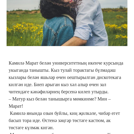
Камилә Марат белән университетның икенче курсында
укыганда танышты. Кыз тулай торактагы бүлмәдәш
кызлары белән яшьләр өчен оештырылган дискотекага
килгән иде. Биеп арыган кыз хәл алыр өчен зал
читендәге кәнәфиләрнең берсенә килеп утырды.
– Матур кыз белән танышырга мөмкинме? Мин –
Марат!
Камилә янында озын буйлы, киң җилкәле, чибәр егет
басып тора иде. Өстенә зәңгәр төстәге кастюм, ак
төстәге күлмәк кигән.