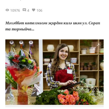
10976
4
106
Мәхәббәт көтелмәгән җирдән килә икән ул. Сорап
та тормыйча...