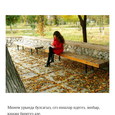
Минем урында булсагыз, сез нишләр идегез, зинһар,
киңәш бирегез әле.