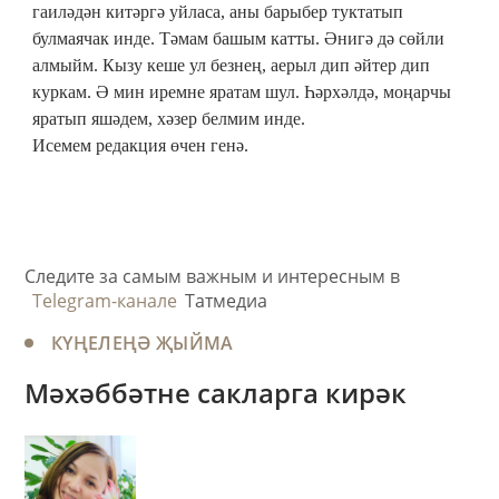
гаиләдән китәргә уйласа, аны барыбер туктатып
булмаячак инде. Тәмам башым катты. Әнигә дә сөйли
алмыйм. Кызу кеше ул безнең, аерыл дип әйтер дип
куркам. Ә мин иремне яратам шул. Һәрхәлдә, моңарчы
яратып яшәдем, хәзер белмим инде.
Исемем редакция өчен генә.
Следите за самым важным и интересным в
Telegram-канале
Татмедиа
КҮҢЕЛЕҢӘ ҖЫЙМА
Мәхәббәтне сакларга кирәк