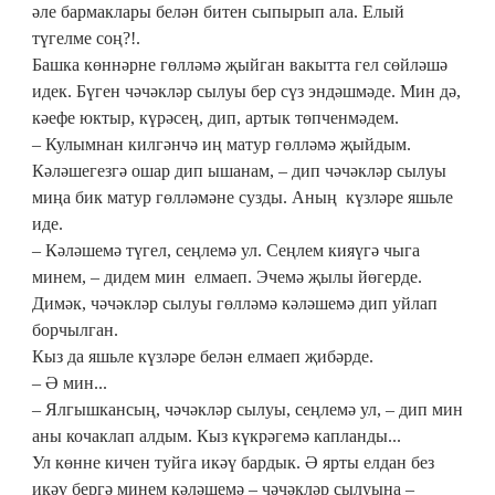
әле бармаклары белән битен сыпырып ала. Елый
түгелме соң?!.
Башка көннәрне гөлләмә җыйган вакытта гел сөйләшә
идек. Бүген чәчәкләр сылуы бер сүз эндәшмәде. Мин дә,
кәефе юктыр, күрәсең, дип, артык төпченмәдем.
– Кулымнан килгәнчә иң матур гөлләмә җыйдым.
Кәләшегезгә ошар дип ышанам, – дип чәчәкләр сылуы
миңа бик матур гөлләмәне сузды. Аның күзләре яшьле
иде.
– Кәләшемә түгел, сеңлемә ул. Сеңлем кияүгә чыга
минем, – дидем мин елмаеп. Эчемә җылы йөгерде.
Димәк, чәчәкләр сылуы гөлләмә кәләшемә дип уйлап
борчылган.
Кыз да яшьле күзләре белән елмаеп җибәрде.
– Ә мин...
– Ялгышкансың, чәчәкләр сылуы, сеңлемә ул, – дип мин
аны кочаклап алдым. Кыз күкрәгемә капланды...
Ул көнне кичен туйга икәү бардык. Ә ярты елдан без
икәү бергә минем кәләшемә – чәчәкләр сылуына –