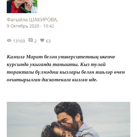
Фәгыйлә ШАКИРОВА,
9 Октябрь 2020 - 10:42
13169
2
63
Камилә Марат белән университетның икенче
курсында укыганда танышты. Кыз тулай
торактагы бүлмәдәш кызлары белән яшьләр өчен
оештырылган дискотекага килгән иде.