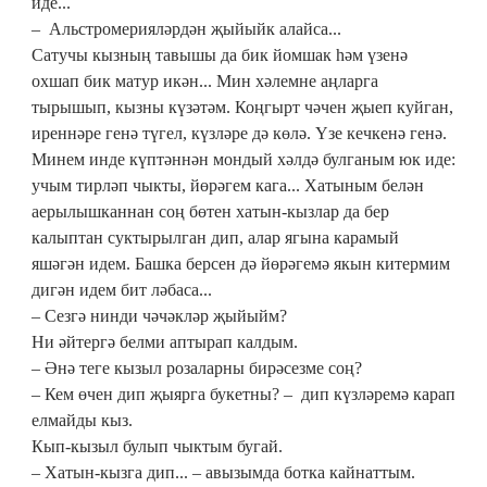
иде...
– Альстромерияләрдән җыйыйк алайса...
Сатучы кызның тавышы да бик йомшак һәм үзенә
охшап бик матур икән... Мин хәлемне аңларга
тырышып, кызны күзәтәм. Коңгырт чәчен җыеп куйган,
иреннәре генә түгел, күзләре дә көлә. Үзе кечкенә генә.
Минем инде күптәннән мондый хәлдә булганым юк иде:
учым тирләп чыкты, йөрәгем кага... Хатыным белән
аерылышканнан соң бөтен хатын-кызлар да бер
калыптан суктырылган дип, алар ягына карамый
яшәгән идем. Башка берсен дә йөрәгемә якын китермим
дигән идем бит ләбаса...
– Сезгә нинди чәчәкләр җыйыйм?
Ни әйтергә белми аптырап калдым.
– Әнә теге кызыл розаларны бирәсезме соң?
– Кем өчен дип җыярга букетны? – дип күзләремә карап
елмайды кыз.
Кып-кызыл булып чыктым бугай.
– Хатын-кызга дип... – авызымда ботка кайнаттым.