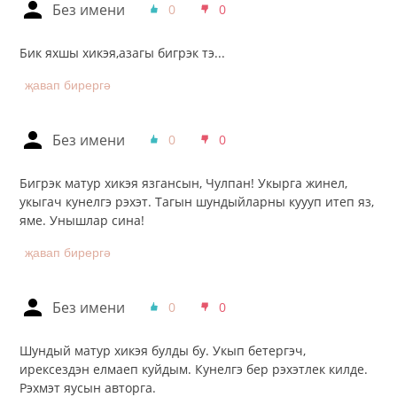
Без имени
0
0
Бик яхшы хикэя,азагы бигрэк тэ...
җавап бирергә
Без имени
0
0
Бигрэк матур хикэя язгансын, Чулпан! Укырга жинел,
укыгач кунелгэ рэхэт. Тагын шундыйларны куууп итеп яз,
яме. Унышлар сина!
җавап бирергә
Без имени
0
0
Шундый матур хикэя булды бу. Укып бетергэч,
ирексездэн елмаеп куйдым. Кунелгэ бер рэхэтлек килде.
Рэхмэт яусын авторга.