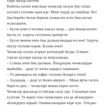
туры шунда киттем.
Кибеткә килеп кергәндә чәчәкләр сылуы бер сатып
алучыга гөлләмә җыя иде. Мине күрде дә елмайды. Без
бер-беребез белән беркем сизмәслек итеп баш кагып
исәнләштек.
– Бүген кемгә гөлләмә аласыз инде, – дип яныма килеп
басты ул алдагы сатучыны җибәргәч.
– Бүген минем өчен бик дулкынландыргыч көн! Аеруча
матур гөлләмә кирәк. Кәләш өчен!
Чәчәкләр сылуы агарып киткәндәй булды. Елмаеп
торган күзләре шунда ук моңсуланды.
– Сезнең өчен бик шатмын. Ниндиерәк чәчәкләрдән
җыйыйм, – диде ул читкә карарга тырышып.
– Ул дөньядагы иң нәфис гөлләмә булырга тиеш!
– Аңладым, – диде ул йөзен яшереп. – Миңа ярты сәгать
бирегез дип, – чәчәкләре янына кереп китте.
Чәчәкләр арасында ул бигрәк сылу иде. Сокланып аны
күзәтәм. Ул әкрен генә чәчәкләрне ала да әйләндереп-
әйләндереп карый. Ошамаганнарын кире куя. Әледән-