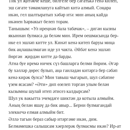
Тик ул җитәкче кеше, билгеле бер сәгатькә генә килеп,
эш сәгате тәмамлануга кайтып китә алмый. Соңара
икән, гел шалтыратып хәбәр итә: мин аның кайда
икәнен һәрвакыт белеп торам.
Танышым: «Ул иреңнән бала табачак», – дигән кызны
якыннан булмаса да беләм мин. Ирем оешмасында бер-
ике ел эшләп китте ул. Кинәт кенә китеп баруы миңа
бик аңлашылмаган иде ул чакта. Әйбәт кенә эшләп
йөргән җирдән китте дә барды.
Атна буе иремә ничек сүз башларга белми йөрим. Әгәр
бу хәлләр дөрес булып, аңа гаиләдән китәргә бер сәбәп
кенә кирәк булса? Мин тавыш чыгарып, шул сәбәпне
үзем ясасам? «Әти» дип өзелеп торган улым белән
кызымны шулай итеп әтисез калдырсам?
Шул ук вакытта эчемдәге шиктән дә котыла алмыйм.
Аның белән яшәү дә бик авыр... Берни булмагандай
элеккечә елмая алмыйм бит.
Әллә тагын бераз сабыр итәргәме икән, дим.
Белмәмешкә салышсам хәерлерәк булмасмы икән? Ир-ат