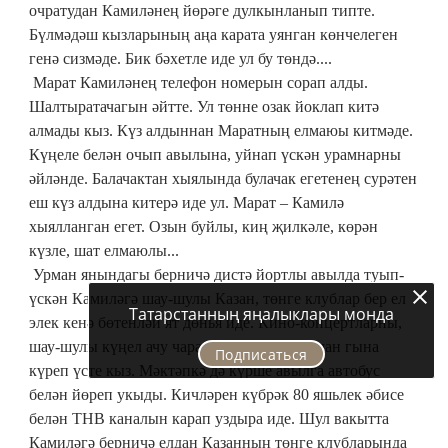
очратудан Камиләнең йөрәге дулкынланып типте.
Бүлмәдәш кызларының аңа карата уянган көнчелеген
генә сизмәде. Бик бәхетле иде ул бу төндә....
Марат Камиләнең телефон номерын сорап алды.
Шалтыратачагын әйтте. Ул төнне озак йоклап китә
алмады кыз. Күз алдыннан Маратның елмаюы китмәде.
Күңеле белән очып авылына, уйнап үскән урамнарны
әйләнде. Балачактан хыялында булачак егетенең сурәтен
еш күз алдына китерә иде ул. Марат – Камилә
хыялланган егет. Озын буйлы, киң җилкәле, көрән
күзле, шат елмаюлы...
Урман янындагы берничә дистә йортлы авылда туып-
үскән Камиләгә шау-шулы Казан, төнге клублар бер ел
Татарстанның яңалыклары монда
элек кенә бөтенләй ят дөнья иде. Кино-концертларны,
шау-шулы күңел ачу чараларын телевизордан гына
Подписаться
күреп үсте кыз. Мәктәпкә дә күрше авылга автобус
белән йөреп укыды. Кичләрен күбрәк 80 яшьлек әбисе
белән ТНВ каналын карап уздыра иде. Шул вакытта
Камиләгә берничә елдан Казанның төнге клубларында