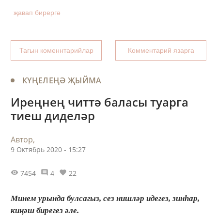
җавап бирергә
Тагын коменнтарийлар
Комментарий язарга
КҮҢЕЛЕҢӘ ҖЫЙМА
Иреңнең читтә баласы туарга
тиеш диделәр
Автор,
9 Октябрь 2020 - 15:27
7454
4
22
Минем урында булсагыз, сез нишләр идегез, зинһар,
киңәш бирегез әле.