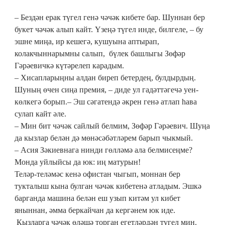
– Бездән ерак түгел генә чәчәк кибете бар. Шуннан бер
букет чәчәк алып кайт. Үзеңә түгел инде, билгеле, – бу
эшне миңа, ир кешегә, кушуына аптырап,
колакчыннарымны салып, бүлек башлыгы Зөфәр
Гәрәевичкә күтәрелеп карадым.
– Хисапларыңны алдан биреп бетердең, булдырдың.
Шуның өчен сиңа премия, – диде ул гадәттәгечә уен-
көлкегә борып.– Эш сәгатендә әкрен генә атлап һава
сулап кайт әле.
– Мин бит чәчәк сайлый белмим, Зөфәр Гәрәевич. Шуңа
да кызлар белән дә мөнәсәбәтләрем барып чыкмый.
– Асия Зәкиевнага нинди гөлләмә ала белмисеңме?
Монда уйлыйсы да юк: иң матурын!
Теләр-теләмәс кенә офистан чыгып, моннан бер
тукталыш кына булган чәчәк кибетенә атладым. Эшкә
барганда машина белән еш узып китәм ул кибет
яныннан, әмма беркайчан да кергәнем юк иде.
Кызларга чәчәк өләшә торган егетләрдән түгел мин.