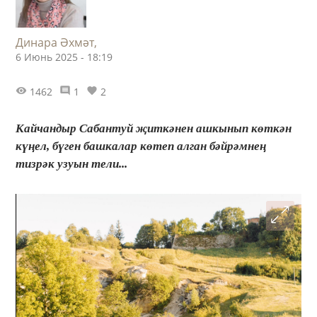
Динара Әхмәт,
6 Июнь 2025 - 18:19
1462
1
2
Кайчандыр Сабантуй җиткәнен ашкынып көткән
күңел, бүген башкалар көтеп алган бәйрәмнең
тизрәк узуын тели...