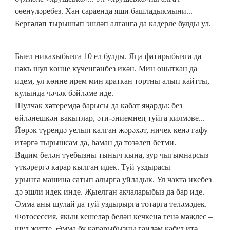
сөенүләребез. Хан сараенда яши башладыкмыни...
Бергәләп тырышып эшләп алганга да кадерле булды ул.
Быел никахыбызга 10 ел булды. Яңа фатирыбызга да
нәкъ шул көнне күченгәнбез икән. Мин оныткан да
идем, ул көнне ирем мин яраткан тортны алып кайтты,
кулында чәчәк бәйләме иде.
Шулчак хәтеремдә барысы да кабат яңарды: без
өйләнешкән вакытлар, әти-әниемнең туйга килмәве...
Йөрәк түрендә уелып калган җәрәхәт, ничек кенә гафу
итәргә тырышсам да, һаман да төзәлеп бетми.
Вадим белән туебызны тыныч кына, зур чыгымнарсыз
үткәрергә карар кылган идек. Туй уздырасы
урынга машина сатып алырга уйладык. Ул чакта икебез
дә эшли идек инде. Җыелган акчаларыбыз да бар иде.
Әмма аны шулай да туй уздырырга тотарга теләмәдек.
Фотосессия, якын кешеләр белән кечкенә генә мәҗлес –
шул җитте. Әмма бу карарыбызны гаиләм кабул итә