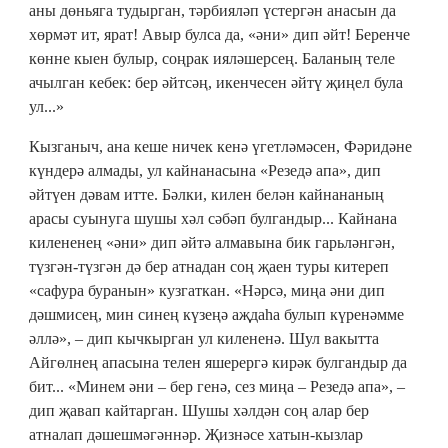
аны дөньяга тудырган, тәрбияләп үстергән анасын да
хөрмәт ит, ярат! Авыр булса да, «әни» дип әйт! Беренче
көнне кыен булыр, соңрак ияләшерсең. Баланың теле
ачылган кебек: бер әйтсәң, икенчесен әйтү җиңел була
ул...»
Кызганыч, ана кеше ничек кенә үгетләмәсен, Фәридәне
күндерә алмады, ул кайнанасына «Резедә апа», дип
әйтүен дәвам итте. Бәлки, килен белән кайнананың
арасы суынуга шушы хәл сәбәп булгандыр... Кайнана
килененең «әни» дип әйтә алмавына бик гарьләнгән,
түзгән-түзгән дә бер атнадан соң җаен туры китереп
«сафура буранын» кузгаткан. «Нәрсә, миңа әни дип
дәшмисең, мин синең күзеңә аҗдаһа булып күренәмме
әллә», – дип кычкырган ул килененә. Шул вакытта
Айгөлнең апасына телен яшерергә кирәк булгандыр да
бит... «Минем әни – бер генә, сез миңа – Резедә апа», –
дип җавап кайтарган. Шушы хәлдән соң алар бер
атналап дәшешмәгәннәр. Җизнәсе хатын-кызлар