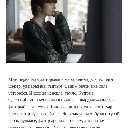
Мин беркайчан да тормышыма зарланмадым. Аллага
шөкер, үз парымны таптым. Вадим белән ике бала
үстерәбез. Икесе дә кадерле, тәмле. Күптән
түгел ниһаять хыялыбызны чынга ашырдык – яңа зур
фатирыбызга күчтек. Бик озак килдек ул хыялга. Һәр
тиенен тир түгеп җыйдык. Яшь чакта кыен булды: тулай
торак бүлмәсе, фатир арендалап яшәү, аннан ике
бүлмәле «хрущевка»... Ул «хрущевка»ны алгач