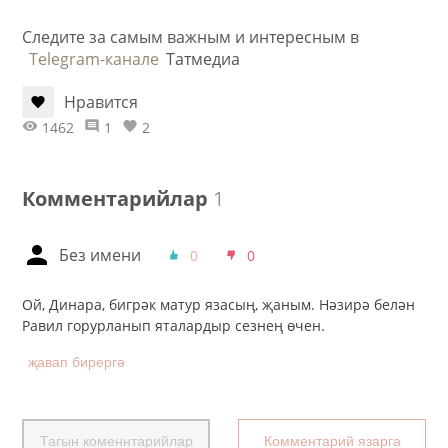
Следите за самым важным и интересным в
Telegram-канале
Татмедиа
Нравится
1462
1
2
Комментарийлар
1
Без имени
0
0
Ой, Динара, бигрәк матур язасың, җаным. Нәзирә белән
Равил горурланып яталардыр сезнең өчен.
җавап бирергә
Тагын коменнтарийлар
Комментарий язарга