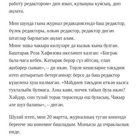
работу редактором» дип язып, кулыңны куясың, дип
аңлата.
Мин шунда гына журнал редакциясендә баш редактор,
бүлек редакторы, өлкән редактор, редактор дигән
штатлар барлыгын аңлап алам.
Мине эшкә чакыра килүләре дә кызык кына булган.
Баштарак Роза Хафизова икеләнеп калган: «Бигрәк
бала-чага кебек. Катырак берәр сүз әйтсәң, елап
җибәрер сыман», – ди икән. Төрле кешеләрне тәкъдим
итеп аптыратып бетергәннәр: берсе дә баш редактор
күңеленә хуш килмәгән. «Мәһдиев тәкъдим иткән кызга
тукталыйк булмаса. Аны каян, ничек табып була икән?
Хәйдәр, син тулай торак тирәсендә еш буласың. Чакыр
әле шул баланы», – дигән.
Шулай итеп, мин 20 мартта, журналның туган көнендә
беренче эш көнемне башладым. Монысы да очраклылык
инде.