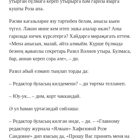
утырган бүлмәгә кереп утырырга һәм гариза язарга
кушты Роза апа.
Рәсми кәгазьләрне язу тәртибен беләм, анысы кыен
түгел. Ләкин мине кем итеп эшкә алалар икән? Аны
гаризада ничек күрсәтергә? Хәйдәргә мөрәҗәгать иттем.
«Менә анысын, малай, әйтә алмыйм. Күрше бүлмәдә
безнең җаваплы секретарь Разил Вәлиев утыра. Булмаса,
бар, аннан кереп сора әле», – ди.
Разил абый елмаеп тыңлап торды да:
– Редактор буласың килдемени? – ди төртмә телләнеп.
– Юу-ук... – дим, корт чаккандай.
Ә ул һаман үртәгәндәй сөйләшә:
– Редактор буласың килгән инде, – ди. – «Главному
редактору журнала «Ялкын» Хафизовой Розе
Саидовне» дип язасың да, «Прошу Вас принять меня на