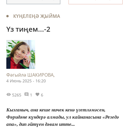
КҮҢЕЛЕҢӘ ҖЫЙМА
Үз тиңем...-2
Фәгыйлә ШАКИРОВА,
4 Июнь 2025 - 16:20
5265
1
6
Кызганыч, ана кеше ничек кенә үгетләмәсен,
Фәридәне күндерә алмады, ул кайнанасына «Резедә
апа», дип әйтүен дәвам итте...