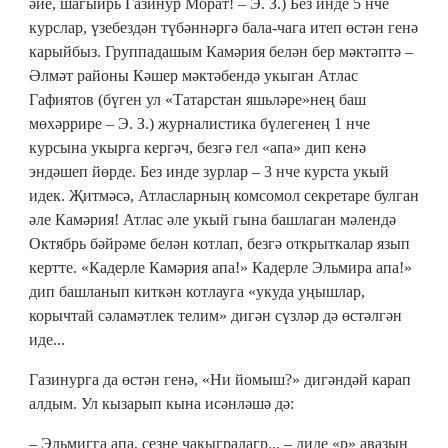
әйе, шагыйрь Газинур Морат! – Э. З.) Без инде 5 нче
курслар, үзебездән түбәннәргә бала-чага итеп өстән генә
карыйбыз. Группадашым Камәрия белән бер мәктәптә –
Әлмәт районы Кәшер мәктәбендә укыган Атлас
Гафиятов (бүген ул «Татарстан яшьләре»нең баш
мөхәррире – Э. З.) журналистика бүлегенең 1 нче
курсына укырга кергәч, безгә гел «апа» дип кенә
эндәшеп йөрде. Без инде зурлар – 3 нче курста укый
идек. Җитмәсә, Атласларның комсомол секретаре булган
әле Камәрия! Атлас әле укый гына башлаган мәлендә
Октябрь бәйрәме белән котлап, безгә открыткалар язып
кертте. «Кадерле Камәрия апа!» Кадерле Эльмира апа!»
дип башланып киткән котлауга «укуда уңышлар,
корычтай сәламәтлек телим» дигән сүзләр дә өстәлгән
иде...
Газинурга да өстән генә, «Ни йомыш?» дигәндәй карап
алдым. Ул кызарып кына исәнләшә дә:
– Эльмигга апа, сезне чакыгралагр... – диде «р» авазын