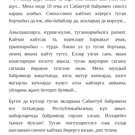
шул... Менә инде 10 нчы ел Сабантуй бәйрәмен синсез
каршы алабыз. Сөенә-сөенә кайтып керергә туган
йортыбыз да юк, әби-бабайлар да, апаларың да мәрхүм...
Авылдашларга, күрше-күлән, туганнарыбызга рәхмәт.
Кайчан кайтсак та, ишекләре һәрвакыт ачык,
урыннарыбыз – түрдә. Ләкин ул үз туган йортыңа,
әниең янына кайту түгел. Еллар узган саен, якын
кешеләреңне югалту ачысы, туган җирләрне сагыну
сагышы йөрәкне телгәли икән. Менә шундый
бәйрәмнәр вакытында, язгы матур көннәрдә, көзге
яңгырлы кичләрдә күңел әллә кайларга ашкына,
уйларны җыеп бетереп булмый...
Бүген дә күпләр туган якларына Сабантуй бәйрәменә
юл тоткандыр. Республикабызның күп авыл-
шәһәрләрендә бәйрәмнәр гөрләп узсын. Илләребез
тыныч булсын! Туган нигезләрегезгә озак еллар
шатланып-сөенеп кайтып йөрергә язсын, дип телим.