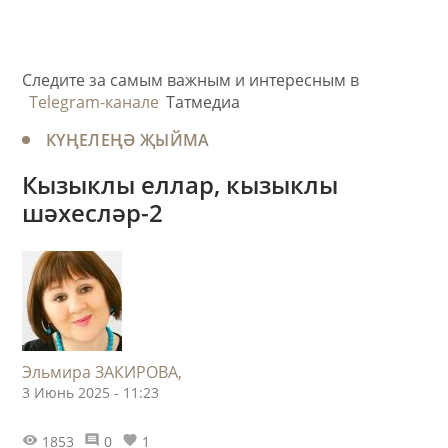
Следите за самым важным и интересным в
Telegram-канале
Татмедиа
КҮҢЕЛЕҢӘ ҖЫЙМА
Кызыклы еллар, кызыклы
шәхесләр-2
​Эльмира ЗАКИРОВА,
3 Июнь 2025 - 11:23
1853
0
1