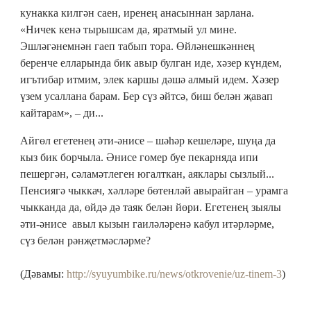
кунакка килгән саен, иренең анасыннан зарлана.
«Ничек кенә тырышсам да, яратмый ул мине.
Эшләгәнемнән гаеп табып тора. Өйләнешкәннең
беренче елларында бик авыр булган иде, хәзер күндем,
игътибар итмим, элек каршы дәшә алмый идем. Хәзер
үзем усаллана барам. Бер сүз әйтсә, биш белән җавап
кайтарам», – ди...
Айгөл егетенең әти-әнисе – шәһәр кешеләре, шуңа да
кыз бик борчыла. Әнисе гомер буе пекарняда ипи
пешергән, сәламәтлеген югалткан, аяклары сызлый...
Пенсиягә чыккач, хәлләре бөтенләй авырайган – урамга
чыкканда да, өйдә дә таяк белән йөри. Егетенең зыялы
әти-әнисе авыл кызын гаиләләренә кабул итәрләрме,
сүз белән рәнҗетмәсләрме?
(Дәвамы:
http://syuyumbike.ru/news/otkrovenie/uz-tinem-3
)