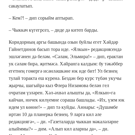
сакаулатып.
– Кем?! – дип сорыйм аптырап.
– Чыккач күгегрсез, – диде дә китеп барды.
Коридорның аргы башында озын буйлы егет Хәйдәр
Гайнетдинов басып тора иде. «Ялкын» редакциясендә
эшләгәнен дә беләм. «Сәлам, Эльмира!» – дип, ерактан
ук сәлам бирә, җитмәсә. Хәйранга калдым: бу тәкәббер
егетнең гомергә исәнләшкәне юк иде бит! Ул безнең
тулай торакта еш күренә. Бездән бер курс түбән укучы
җырчы, шагыйрә кыз Флера Низамова белән гел
очратам үзләрен. Хәл-әхвәл алышты да, «Ялкын»га
кайчан, ничек килүемне сораша башлады. «Их, үзем юк
идем ул көнне!» – дип тә куйды. Аннары: «Дүшәмбе
иртән 10 да планерка безнең. 9 ларга кил әле
редакциягә», – ди. «Газеталарда чыккан мәкаләләрне
алыйммы?» – дим. «Алып кил аларны да», – ди.