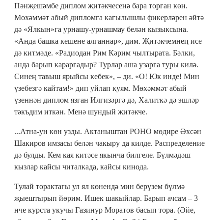
Пәнҗешәмбе диплом җитәкчесенә бара торган көн.
Мөхәммәт абый дипломга кагылышлы фикерләрен әйтә
дә «Ялкын»га урнашу-урнашмау белән кызыксына.
«Анда башка кешене алганнар», дим. Җитәкчемнең исе
дә китмәде. «Радиодан Рим Кәрим чылтырата. Бәлки,
анда барып караргадыр? Турлар аша узарга туры килә.
Синең тавыш ярыйсы кебек», – ди. «О! Юк инде! Мин
үзебезгә кайтам!» дип уйлап куям. Мөхәммәт абый
үзеннән диплом язган Илгизәргә дә, Халиткә дә эшләр
тәкъдим иткән. Менә шундый җитәкче.
...Атна-ун көн узды. Актаныштан РОНО мөдире Әхсән
Шакиров имзасы белән чакыру да килде. Распределение
дә булды. Кем кая китәсе якынча билгеле. Бүлмәдәш
кызлар кайсы читалкада, кайсы кинода.
Тулай торактагы ул ял көнендә мин берүзем бүлмә
җыештырып йөрим. Ишек шакыйлар. Барып ачсам – 3
нче курста укучы Газинур Моратов басып тора. (Әйе,