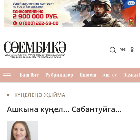
Баш бит
Рубрикалар
Яшәеш
Аш-су
Заман 
КҮҢЕЛЕҢӘ ҖЫЙМА
Ашкына күңел... Сабантуйга...