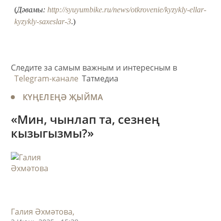
(
Дәвамы:
http://syuyumbike.ru/news/otkrovenie/kyzykly-ellar-
kyzykly-saxeslar-3
.)
Следите за самым важным и интересным в
Telegram-канале
Татмедиа
КҮҢЕЛЕҢӘ ҖЫЙМА
«Мин, чынлап та, сезнең
кызыгызмы?»
Галия Әхмәтова,