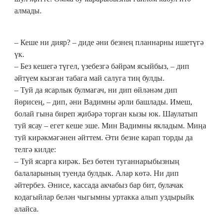
алмады.
– Кеше ни дияр? – диде әни безнең планнарны ишетүгә
үк.
– Без кешегә түгел, үзебезгә бәйрәм ясыйбыз, – дип
әйтүем кызган табага май салуга тиң булды.
– Туй да ясарлык булмагач, ни дип өйләнәм дип
йөрисең, – дип, әни Вадимны әрли башлады. Имеш,
болай гына биреп җибәрә торган кызы юк. Шаулатып
туй ясау – егет кеше эше. Мин Вадимны якладым. Миңа
туй кирәкмәгәнен әйттем. Әти безне карап торды да
телгә килде:
– Туй ясарга кирәк. Без бөтен туганнарыбызның
балаларының туенда булдык. Алар көтә. Ни дип
әйтербез. Әнисе, кассада акчабыз бар бит, булачак
кодагыйлар белән чыгымны уртакка алып уздырыйк
алайса.