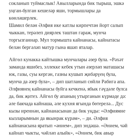
сокланып туймаслык! Авылларында бик тырыш, эшкә
уңган-булган кешеләр яши, тормышлары да
көнләшерлек.
Шамил белән Әлфия ике катлы кирпечтән йорт салып
чыккан, терәлеп диярлек таштан гараж, мунча
торгызганнар. Мул тормышта кайнанасы, кайнатасы
белән бергәләп матур гына яшәп яталар.
Айгөл кунакка кайтышка мунчалары әзер була. «Рәхәт
заманда яшибез, эллекке кебек утын әзерләп маташасы
юк, газы, суы кергән, газны кушып җибәрүең була,
мунча да әзер була», – дип шатланып сөйли Рабига апа.
Әлфиянең кайнанасы буйга кечкенә, ябык гәүдәле булса
да, бик җитез. Айгөл бу апаның утырганын күрмәде дә:
әле бакчада кайнаша, әле кухня ягында бөтерелә... Дус
кызы иреннән, кайнанасынан да бик уңды: «Әлфиямне
кызларымнын да якынрак күрәм», – ди. Әлфия
кайнанасына яратып «әнием», дип эндәшә. «Әнием, чәй
кайнап чыкты, чәйләп алыйк», «Әнием, бик авыр