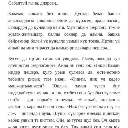
Сабантуй гына, диярсең...
Балачак, яшьлек бит инде... Дуслар белән башка
авыллардагы яшьтәшләреңне дә күрәсең, аралашасың,
шәһәрдән дә кунаклар кайта. Мул табын әзерләнә, тәмле
җиләк-җимешләр, баллы соклар да алына. Башка
бәйрәмнәр болай ук күңелле узмый күк тоела. Иртән үк
әнкәй дә мич тирәсендә камыр ризыклары пешерә...
Бүген дә иртән саташып уяндым. Имеш, авылда зур
итеп өстәл әзерләгәнбез. Анда ни генә юк! Әнкәй һаман
нидер пешерә, куяр урын булмаса да, өсте-өстенә
табынга ризык тезә икән. «Әнкәй, ник ул кадәр
мәшәкатьләнәсең? Юклык заман түгел бит
инде,кайтучы кунак та юк, үзебез генә булабыз түгелме
соң?» – дип сорыйм төшемдә... Ә әнкәй, аны-моны
әйтмичә, карашы белән генә: «Ник без үзебез дә аз түгел
лә», – дигәндәй була. Шушы сүзләрне өнемдә ишеткән
кебек уянып та киттем. Әйе, аз түгел шул без. Өч кызга
– өч кияү, дүрт онык та бар. Тик әнкәй син генә юк