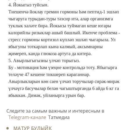
4. Йокыгыз туйсын.
Тиешенчә йоклау гремин гормоны һәм пептид-1 эшләп
чыгаруга турыдан-туры тәэсир итә, алар организмга
туклык халәте бирә. Йокысы туймаган кеше югары
калорийлы ризыклар ашый башлый. Икенче проблема -
стресс гормоны кортизол күпләп эшләп чыгарыла. Ул
ябыгуны тоткарлап кына калмый, аксымнарны
җимереп, канда глюкоза артуга да китерә.
5. Авырлыгыгызны үлчәп торыгыз.
Бу - мотивация һәм үзеңне контрольдә тоту. Ябыгырга
теләүче 47 кешене тикшереп караганнар.
Авырлыкларын көн саен үлчәп торучылар сирәк-мирәк
үлчәүгә басучылар белән чагыштырганда 6 айда 6 кг га
ябыккан. Димәк, уйланырга урын бар.
Следите за самым важным и интересным в
Telegram-канале
Татмедиа
МАТУР БУЛЫЙК