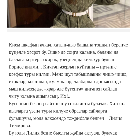
Кием шкафын ачкач, хатын-кыз башына төшкән беренче
күңелле хәсрәт бу. Эшкә дә соңга калына, баланы да
бакчага кертергә кирәк, үзеңнең дә ким-хур булып
йөрисе килми... Кичтән әзерләп куйганы – иртәнге
кәефкә туры килми. Менә шул табышмакны чишә-чишә,
итәкләр, кофталар, күлмәкләр, чалбарлар дөньясында
мәш киләсең дә, «ярар әле бүгенгә» дигәнен сайлап,
чыгу юлына ашыгасың. Их!..
Бүгеннән безнең сайтның үз стилисты булачак. Хатын-
кызларга үзенә туры килүче образлар сайларга
булышучы, мода өлкәсендә тәҗрибәле белгеч – Лилия
Тимирова.
Бу юлы Лилия безне быелгы җәйдә актуаль булачак