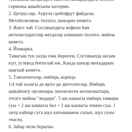
гормоны ашыйсыны китерми.
2. Цитруслар. Аеруча грейпфрут файдалы.
Метаболизмны тизләтә, шикәрне киметә.
3. Яшел чәй. Составындагы кофеин һәм
антиоксидантлар матдәләр алмашын тизләтә, майны
киметә.
4. Йомырка.
Тамагың тук хәлдә озак йөрисең. Составында аксым
күп, углевод бөтенләй юк. Канда шикәр микъдарын
шактый киметә.
5. Тәмләткечләр, имбирь, корица.
1/4 чәй калагы да җитә ди диетологлар. Имбирь
ашкайнату органнары эшчәнлеген активлаштыра,
эчтәге майны "яндыра". 5 аш кашыгы имбирь тамыры
суы + 2 аш кашыгы бал + 2 аш кашыгы лимон суы. 1
литр кайнар суга шул катнашманы салып, шул суны
эчәсең.
6. Зәһәр чили борычы.