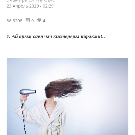
23 Апрель 2020 - 02:29
3208
0
4
1. Ай ярым саен чәч кистерергә кирәкми!..