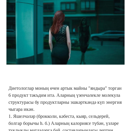
Диетологлар моның өчен артык майны "яндыра" торган
6 продукт тәкъдим итә. Аларның үзенчәлекле молекула
структурасы бу продуктларны эшкәрткәндә күп энергия
чыгара икән.
1. Яшелчәләр (брокколи, кәбестә, кыяр, сельдерей,
болгар борычы һ. б.) Аларның калориясе түбән, үзләре
туклыклы матдәләргә бай, составларындагы лептин