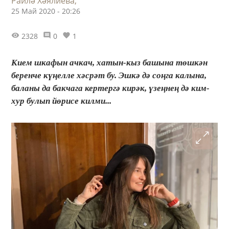
Раилә Хәялиева,
25 Май 2020 - 20:26
2328
0
1
Кием шкафын ачкач, хатын-кыз башына төшкән
беренче күңелле хәсрәт бу. Эшкә дә соңга калына,
баланы да бакчага кертергә кирәк, үзеңнең дә ким-
хур булып йөрисе килми...