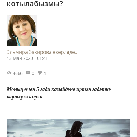
котылабызмы?
Эльмира Закирова әзерләде.,
13 Май 2020 - 01:41
4666
0
4
Моның өчен 5 гади кагыйдәне иртән гадәткә
кертергә кирәк.