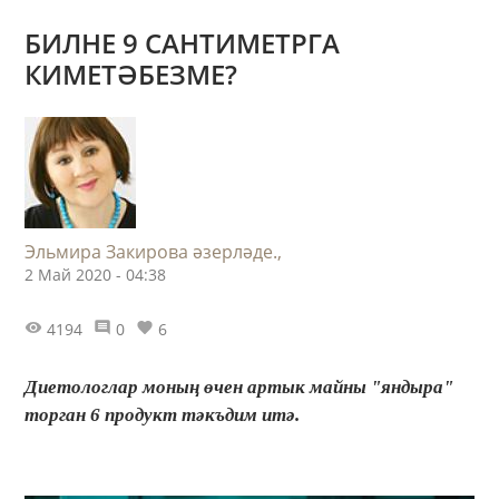
БИЛНЕ 9 САНТИМЕТРГА
КИМЕТӘБЕЗМЕ?
Эльмира Закирова әзерләде.,
2 Май 2020 - 04:38
4194
0
6
Диетологлар моның өчен артык майны "яндыра"
торган 6 продукт тәкъдим итә.