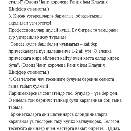
стиль!" (Элоиз Чанг, королева Рания һәм Клаудия
Шиффер стилисты.)
3. Кисәк үзгәрешләргә бармагыз, образыгызны
акрынлап үзгәртегез!
Профессионаллар шулай куша. Бу бигрәк тә тамырдан
зур үзгәрешләр ясау турында.
"Төпсез күлгә баш белән чуммагыз – кайбер
прическаларга күз ияләшкәнче 1-2 ай үтә! Ә элекке
прическага кире әйләнеп кайту өчен хәтта еллар кирәк
була". (Элоиз Чанг, королева Рания һәм Клаудия
Шиффер стилисты.)
4. Сез теләгән чәч төсендәге буяуны беренче сеанста
гына табып булмый!
Парикмахерская сәнгатендә төс, буяулар – үзе бер фән.
Ә идеаль тон берничә тапкыр буяп караганнан соң гына
табыла.
"Брюнеткаларга яки шатеннарга блондинкаларга
караганда үз төсләрен табу күпкә катлаулырак. Теләгән
төсегезгә якынаер өчен мастерга вакыт бирегез". (Диаз,