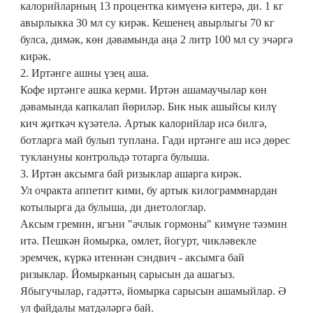
калорийларның 13 процентка кимүенә китерә, ди. 1 кг
авырлыкка 30 мл су кирәк. Кешенең авырлыгы 70 кг
булса, димәк, көн дәвамында аңа 2 литр 100 мл су эчәргә
кирәк.
2. Иртәнге ашны үзең аша.
Кофе иртәнге ашка керми. Иртән ашамаучылар көн
дәвамында капкалап йөриләр. Бик нык ашыйсы килү
кич җиткәч күзәтелә. Артык калорийлар исә билгә,
ботларга май булып туплана. Гади иртәнге аш исә дөрес
туклануны контрольдә тотарга булыша.
3. Иртән аксымга бай ризыклар ашарга кирәк.
Ул очракта аппетит кими, бу артык килограммнардан
котылырга да булыша, ди диетологлар.
Аксым гремин, ягъни "ачлык гормоны" кимүне тәэмин
итә. Пешкән йомырка, омлет, йогурт, чикләвекле
эремчек, күркә итеннән сэндвич - аксымга бай
ризыклар. Йомырканың сарысын да ашагыз.
Ябыгучылар, гадәттә, йомырка сарысын ашамыйлар. Ә
ул файдалы матдәләргә бай.