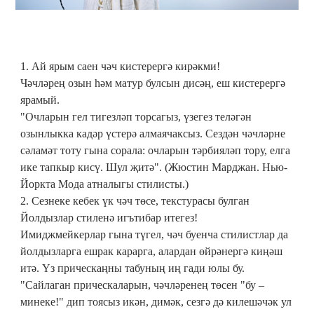
1. Ай ярым саен чәч кистерергә кирәкми!
Чәчләрең озын һәм матур булсын дисәң, еш кистерергә
ярамый.
"Очларын гел тигезләп торсагыз, үзегез теләгән
озынлыкка кадәр үстерә алмаячаксыз. Сездән чәчләрне
сәламәт тоту гына сорала: очларын тәрбияләп тору, елга
ике тапкыр кисү. Шул җитә". (Жюстин Марджан. Нью-
Йоркта Мода атналыгы стилисты.)
2. Сезнеке кебек үк чәч төсе, текстурасы булган
Йолдызлар стиленә игътибар итегез!
Имиджмейкерлар гына түгел, чәч буенча стилистлар да
йолдызларга ешрак карарга, алардан өйрәнергә киңәш
итә. Үз прическаңны табуның иң гади юлы бу.
"Сайлаган прическаларын, чәчләренең төсен "бу –
минеке!" дип тоясыз икән, димәк, сезгә дә килешәчәк ул