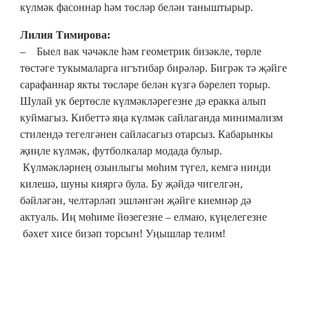
күлмәк фасоннар һәм төсләр белән таныштырыр.
Лилия Тимирова:
– Быел вак чәчәкле һәм геометрик бизәкле, төрле
төстәге тукымаларга игътибар бирәләр. Бигрәк тә җәйге
сарафаннар якты төсләре белән күзгә бәрелеп торыр.
Шулай ук бертөсле күлмәкләрегезне дә еракка алып
куймагыз. Кибеттә яңа күлмәк сайлаганда минимализм
стилендә тегелгәнен сайласагыз отарсыз. Кабарынкы
җиңле күлмәк, футболкалар модада булыр.
Күлмәкләрнең озынлыгы мөһим түгел, кемгә нинди
килешә, шуны кияргә була. Бу җәйдә чигелгән,
бәйләгән, челтәрләп эшләнгән җәйге киемнәр дә
актуаль. Иң мөһиме йөзегезне – елмаю, күңелегезне
бәхет хисе бизәп торсын! Уңышлар телим!