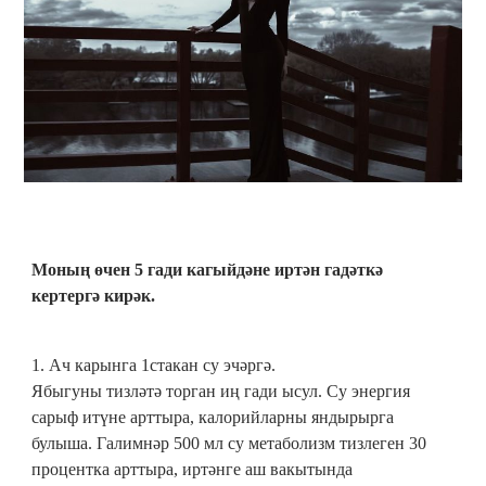
Моның өчен 5 гади кагыйдәне иртән гадәткә
кертергә кирәк.
1. Ач карынга 1стакан су эчәргә.
Ябыгуны тизләтә торган иң гади ысул. Су энергия
сарыф итүне арттыра, калорийларны яндырырга
булыша. Галимнәр 500 мл су метаболизм тизлеген 30
процентка арттыра, иртәнге аш вакытында