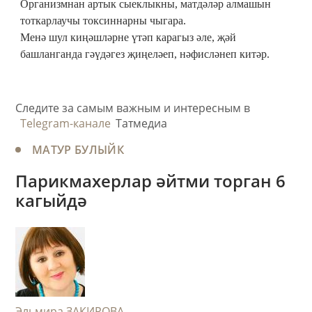
Организмнан артык сыеклыкны, матдәләр алмашын
тоткарлаучы токсиннарны чыгара.
Менә шул киңәшләрне үтәп карагыз әле, җәй
башланганда гәүдәгез җиңеләеп, нәфисләнеп китәр.
Следите за самым важным и интересным в
Telegram-канале
Татмедиа
МАТУР БУЛЫЙК
Парикмахерлар әйтми торган 6
кагыйдә
​Эльмира ЗАКИРОВА,