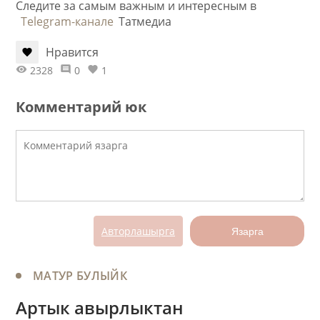
Следите за самым важным и интересным в
Telegram-канале
Татмедиа
Нравится
2328
0
1
Комментарий юк
Авторлашырга
Язарга
МАТУР БУЛЫЙК
Артык авырлыктан