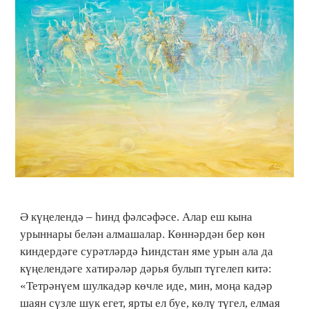
Ә күңелендә – һинд фәлсәфәсе. Алар еш кына
урыннары белән алмашалар. Көннәр­дән бер көн
киндердәге сурәтләрдә Һиндстан яме урын ала да
күңелендәге хатирә­ләр дәрья булып түгелеп китә:
«Тетрәнүем шулкадәр көчле иде, мин, моңа кадәр
шаян сүзле шук егет, ярты ел буе, көлү түгел, елмая