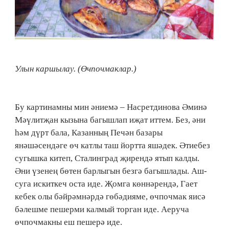
Улын каршылау. (Өчпочмаклар.)
Бу картинамны мин әниемә – Насретдинова Әминә
Мәүлитҗан кызына багышлап иҗат иттем. Без, әни
һәм дүрт бала, Казанның Печән базары
янәшәсендәге өч катлы таш йортта яшәдек. Әтиебез
сугышка китеп, Сталинград җирендә ятып калды.
Әни үзенең бөтен барлыгын безгә багышлады. Аш-
суга искиткеч оста иде. Җомга көннәрендә, Гает
кебек олы бәйрәмнәрдә гөбәдияме, өчпочмак яисә
бәлешме пешерми калмый торган иде. Аеруча
өчпочмакны еш пешерә иде.