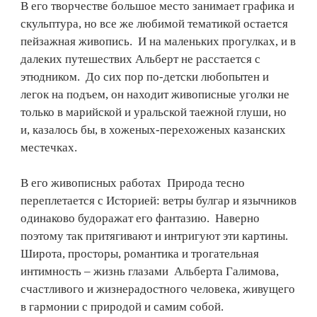
В его творчестве большое место занимает графика и
скульптура, но все же любимой тематикой остается
пейзажная живопись. И на маленьких прогулках, и в
далеких путешествих Альберт не расстается с
этюдником. До сих пор по-детски любопытен и
легок на подъем, он находит живописные уголки не
только в марийской и уральской таежной глуши, но
и, казалось бы, в хоженых-перехоженых казанских
местечках.
В его живописных работах Природа тесно
переплетается с Историей: ветры булгар и язычников
одинаково будоражат его фантазию. Наверно
поэтому так притягивают и интригуют эти картины.
Широта, просторы, романтика и трогательная
интимность – жизнь глазами Альберта Галимова,
счастливого и жизнерадостного человека, живущего
в гармонии с природой и самим собой.