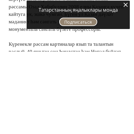
рәссамы Озад Хәбибул­лин 2008 елны Казанга күчеп
Татарстанның яңалыклары монда
кайтуга ук, эшкә чумган. Бүген ул Казан дәүләт
мәдәният һәм сәнгать универси­тетының
Подписаться
монументаль сәнгать бүлеге профессоры.
Күренекле рәссам картиналар язып та талантын
раслый. 40 яшьтән соң Һиндстан һәм Непал буйлап
бер елга якын сәяхәт итү нәтиҗәсендә туган
әсәрләре, күргәзмә тәмамлануга ук, тулысы белән
Италиядәге тупланма өчен сатып алынганнар. Аның
күп кенә эшләрендә – «салкын» алымлы
сюрреалистик символизм юнәлеше. Җәйхун белән
Сәйхунның газамәтле тирәнлекләрен дә, Галәм
чиксезлегенең илаһи күре­неш­ләрен дә ул зәңгәр
төстәге балавызлы буяулар аша тәкъдим итә.
«Җирдә яшәү – нинди бәхет! Алда язылачак
хезмәтләремне күзалл­ыйм, – ди Озад Гариф улы. –
Казан – ул рәссамнар өчен рухи көч, илһам