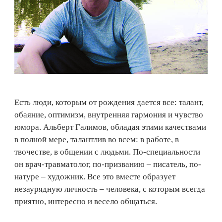
Есть люди, которым от рождения дается все: талант,
обаяние, оптимизм, внутренняя гармония и чувство
юмора. Альберт Галимов, обладая этими качествами
в полной мере, талантлив во всем: в работе, в
твочестве, в общении с людьми. По-специальности
он врач-травматолог, по-призванию – писатель, по-
натуре – художник. Все это вместе образует
незаурядную личность – человека, с которым всегда
приятно, интересно и весело общаться.