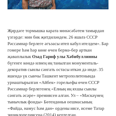
Җирдәге тормышка карата мөнәсәбәтем тамырдан
үзгәрде: мин бик җитдиләндем. 26 яшьтә СССР
Рәссамнар берлеге әгъзасы итеп кабул ителдем». Бар
гомере һәм һәр көне өчен бермә-бер арткан
җаваплылык
Озад Гариф улы Хәби­бул­линны
бүгенге көндә илнең иң танылган монументаль-
декоратив сынлы сәнгать остасы иткән дә инде. 35
яшендә үк сынчы Ташкент метрополитенында
урнаштырылган «Айбек» горельефы өчен СССР
Рәссам­нар берлегенең «Елның иң яхшы сынлы
сәнгать әсәре» премиясен алган. Ул – «Мәскәүнең
тынычлык фонды» Бөтендөнья оешмасының
«Файда, намус һәм дан» ор­­дены иясе, исеме Татар
энциклопедиясенә (2014) кер­телгән.