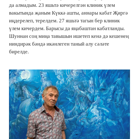
да алмадым. 23 яшьтә кичерелгән клиник үлем
вакытында җаным Күккә ашты, аннары кабат Җиргә
иңдерелеп, терелдем. 27 яшьтә тагын бер клиник
үлем кичердем. Бары­сы да яңабаштан кабатланды.
Шуннан соң миңа тавышын ишетеп кенә дә кешенең
ниндирәк бәндә икәнле­ген таный алу сәләте
бирелде.