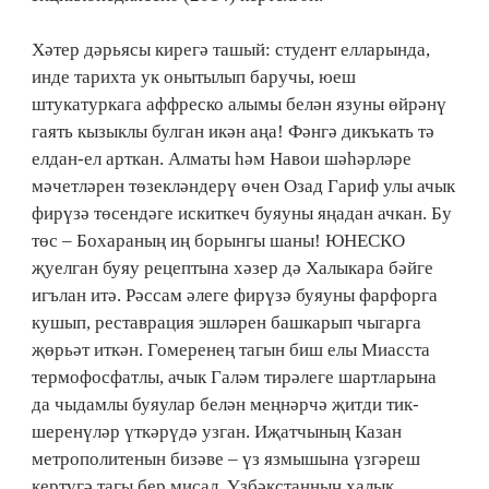
Хәтер дәрьясы кирегә ташый: студент елларында,
инде тарихта ук онытылып баручы, юеш
штукатуркага аффреско алымы белән язуны өйрәнү
гаять кызыклы булган икән аңа! Фәнгә дикъкать тә
елдан-ел арткан. Алматы һәм Навои шәһәрләре
мәчетләрен төзекләндерү өчен Озад Гариф улы ачык
фирүзә төсендәге искиткеч буяуны яңадан ачкан. Бу
төс – Бохараның иң борынгы шаны! ЮНЕСКО
җуелган буяу рецептына хәзер дә Халыкара бәйге
игълан итә. Рәссам әлеге фирүзә буяуны фарфорга
кушып, реставрация эшләрен башкарып чыгарга
җөрьәт иткән. Гомеренең тагын биш елы Миасста
термофосфатлы, ачык Галәм тирәлеге шартларына
да чыдамлы буяулар белән меңнәрчә җитди тик­
шеренүләр үткәрүдә узган. Иҗатчының Казан
метрополитенын бизәве – үз язмышына үзгәреш
кертүгә тагы бер мисал. Үзбәкстанның халык