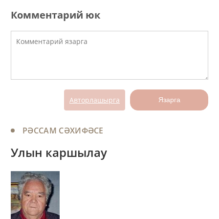
Комментарий юк
Авторлашырга
Язарга
РӘССАМ СӘХИФӘСЕ
Улын каршылау