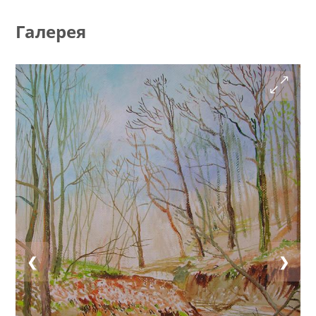
Галерея
❮
❯