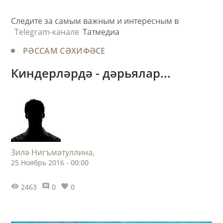
Следите за самым важным и интересным в
Telegram-канале
Татмедиа
РӘССАМ СӘХИФӘСЕ
Киндерләрдә - дәрьялар...
Зилә Нигъмәтуллина,
25 Ноябрь 2016 - 00:00
2463
0
0