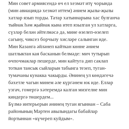
Мин совет армиясендә өч ел хезмәт итү чорында
(мин авиациядә хезмәт иттем) әнием җылы-җылы
хатлар язып торды. Татар хатыннарына хас булганча
тыйнак һәм җыйнак кына итеп язылган ул хатларга,
сүзләр белән әйтелмәсә дә, мине өзелеп-өзелеп
сагыну, чиксез борчылу хисләре салынган иде.
Мин Казанга әйләнеп кайткан көнне әнием
шатлыктан кая басканын белмәде: мич тутырып
өчпочмаклар пешерде, мин кайтуга дип саклап
тоткан тансык сыйларын табынга тезеп, туган-
тумачаны кунакка чакырды. Әнинең ул көндәгечә
бәхетле чагын минем әле күргәнем юк иде. Еллар
узгач, гомергә хәтеремдә калган мизгелне мин
киндергә төшердем...
Бүлмә интерьерын әнинең туган ягыннан – Саба
районының Мәртен авылындагы бабайлар
йортыннан «күчереп куйдым».