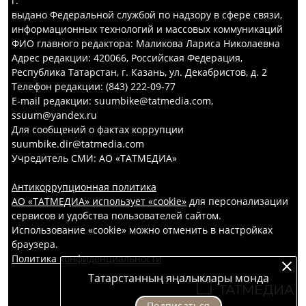
г.
выдано Федеральной службой по надзору в сфере связи,
информационных технологий и массовых коммуникаций
ФИО главного редактора: Маликова Лариса Николаевна
Адрес редакции: 420066, Российская Федерация,
Республика Татарстан, г. Казань, ул. Декабристов, д. 2
Телефон редакции: (843) 222-09-77
E-mail редакции: suumbike@tatmedia.com,
ssuum@yandex.ru
Для сообщений о фактах коррупции
suumbike.dir@tatmedia.com
Учредитель СМИ: АО «ТАТМЕДИА»
Антикоррупционная политика
АО «ТАТМЕДИА» использует «cookie»
для персонализации
сервисов и удобства пользователей сайтом.
Использование «cookie» можно отменить в настройках
браузера.
Политика конфиденциальности
Татарстанның яңалыклары монда
Подписаться