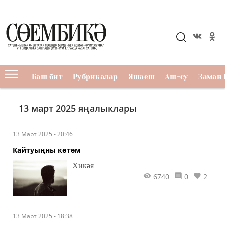
Баш бит
Рубрикалар
Яшәеш
Аш-су
Заман 
13 март 2025 яңалыклары
13 Март 2025 - 20:46
Кайтуыңны көтәм
Хикәя
6740
0
2
13 Март 2025 - 18:38