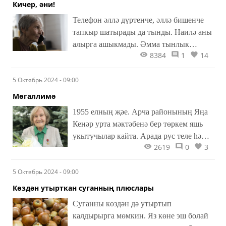
Кичер, әни!
Телефон әллә дүртенче, әллә бишенче
тапкыр шатырады да тынды. Наилә аны
алырга ашыкмады. Әмма тынлык
8384
1
14
озакка бармады, өстәлдәге «Самсунг»
янә телгә килде.
5 Октябрь 2024 - 09:00
Мөгаллимә
1955 елның җәе. Арча районының Яңа
Кенәр урта мәктәбенә бер төркем яшь
укытучылар кайта. Арада рус теле һәм
2619
0
3
әдәбияты укытучысы итеп җибәрелгән
Стелла Сөләйманова да (кыз чактагы
5 Октябрь 2024 - 09:00
фамилиясе. – Авт.) бар.
Көздән утырткан суганның плюслары
Суганны көздән дә утыртып
калдырырга мөмкин. Яз көне эш болай