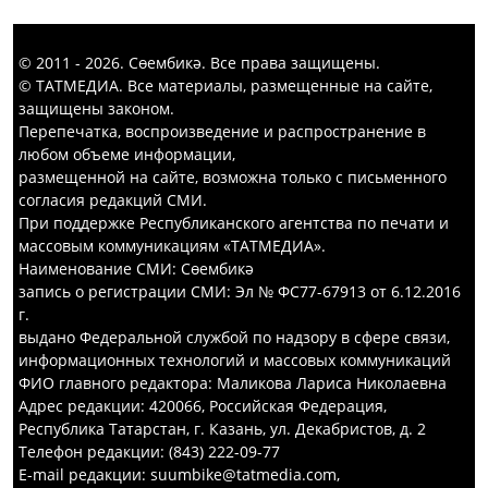
© 2011 - 2026. Сөембикә. Все права защищены.
© ТАТМЕДИА. Все материалы, размещенные на сайте,
защищены законом.
Перепечатка, воспроизведение и распространение в
любом объеме информации,
размещенной на сайте, возможна только с письменного
согласия редакций СМИ.
При поддержке Республиканского агентства по печати и
массовым коммуникациям «ТАТМЕДИА».
Наименование СМИ: Сөембикә
запись о регистрации СМИ: Эл № ФС77-67913 от 6.12.2016
г.
выдано Федеральной службой по надзору в сфере связи,
информационных технологий и массовых коммуникаций
ФИО главного редактора: Маликова Лариса Николаевна
Адрес редакции: 420066, Российская Федерация,
Республика Татарстан, г. Казань, ул. Декабристов, д. 2
Телефон редакции: (843) 222-09-77
E-mail редакции: suumbike@tatmedia.com,