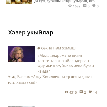
да күп, суганны көздән утырсаң, бер
1692
0
0
эшең кимрәк була. Көздән вак суганны
гына түгел, ә суганның орлыкларын да
чәчәргә була. Ләкин бу эшнең үз
үзенчәлекләре бар.
Хәзер укыйлар
СӘХНӘ ҺӘМ ЯЗМЫШ
«Миләшләрем»не визит
карточкасына әйләндергән
җырчы: Алсу Хисамиева бүген
кайда?
Асаф Вәлиев: «Алсу Хисамиева хәзер ислам динен
тота, намаз укый»
4315
2
14