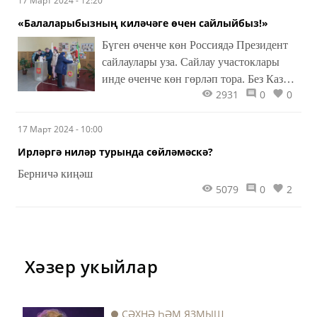
17 Март 2024 - 12:20
«Балаларыбызның киләчәге өчен сайлыйбыз!»
Бүген өченче көн Россиядә Президент
сайлаулары уза. Сайлау участоклары
инде өченче көн гөрләп тора. Без Казан
2931
0
0
янындагы Отары бистәсендәге 266 нчы
санлы сайлау участогында булып
17 Март 2024 - 10:00
кайттык.
Ирләргә ниләр турында сөйләмәскә?
Берничә киңәш
5079
0
2
Хәзер укыйлар
СӘХНӘ ҺӘМ ЯЗМЫШ