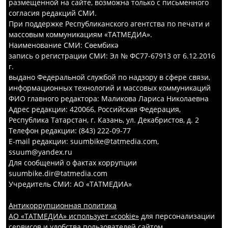
размещенной на сайте, возможна только с письменного
согласия редакций СМИ.
При поддержке Республиканского агентства по печати и
массовым коммуникациям «ТАТМЕДИА».
Наименование СМИ: Сөембикә
запись о регистрации СМИ: Эл № ФС77-67913 от 6.12.2016
г.
выдано Федеральной службой по надзору в сфере связи,
информационных технологий и массовых коммуникаций
ФИО главного редактора: Маликова Лариса Николаевна
Адрес редакции: 420066, Российская Федерация,
Республика Татарстан, г. Казань, ул. Декабристов, д. 2
Телефон редакции: (843) 222-09-77
E-mail редакции: suumbike@tatmedia.com,
ssuum@yandex.ru
Для сообщений о фактах коррупции
suumbike.dir@tatmedia.com
Учредитель СМИ: АО «ТАТМЕДИА»
Антикоррупционная политика
АО «ТАТМЕДИА» использует «cookie»
для персонализации
сервисов и удобства пользователей сайтом.