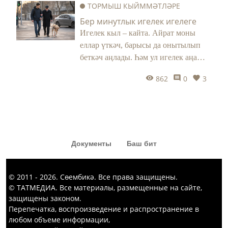
ТОРМЫШ КЫЙММӘТЛӘРЕ
кызык комедия күргәннәр диярсең!
Бер минутлык игелек игелеге
Игелек кыл – кайта. Айрат моны
еллар үткәч, барысы да онытылып
беткәч аңлады. Һәм ул игелек аңа
тормышында бик кирәк чагында
862
0
3
әйләнеп кайтты.
Документы
Баш бит
© 2011 - 2026. Сөембикә. Все права защищены.
© ТАТМЕДИА. Все материалы, размещенные на сайте,
защищены законом.
Перепечатка, воспроизведение и распространение в
любом объеме информации,