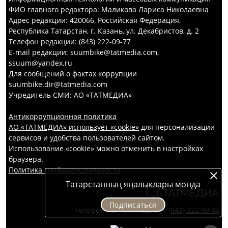
ФИО главного редактора: Маликова Лариса Николаевна
Адрес редакции: 420066, Российская Федерация,
Республика Татарстан, г. Казань, ул. Декабристов, д. 2
Телефон редакции: (843) 222-09-77
E-mail редакции: suumbike@tatmedia.com,
ssuum@yandex.ru
Для сообщений о фактах коррупции
suumbike.dir@tatmedia.com
Учредитель СМИ: АО «ТАТМЕДИА»
Антикоррупционная политика
АО «ТАТМЕДИА» использует «cookie»
для персонализации
сервисов и удобства пользователей сайтом.
Использование «cookie» можно отменить в настройках
браузера.
Политика конфиденциальности
Татарстанның яңалыклары монда
Подписаться
Телефон АО «ТАТМЕДИА»:
(843) 222 09 84