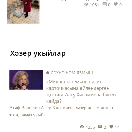
1031
0
0
Казандагы милли-мәдәни автономиясе
җитәкчесе Людмила Ивановна
МУСИХИНА РФ Президенты
сайлауларында үз тавышын бирде.
Хәзер укыйлар
СӘХНӘ ҺӘМ ЯЗМЫШ
«Миләшләрем»не визит
карточкасына әйләндергән
җырчы: Алсу Хисамиева бүген
кайда?
Асаф Вәлиев: «Алсу Хисамиева хәзер ислам динен
тота, намаз укый»
4235
2
14