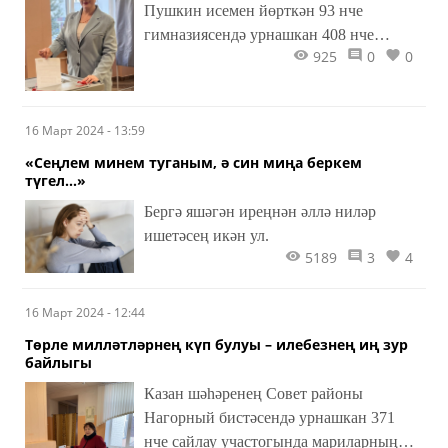
Пушкин исемен йөрткән 93 нче
гимназиясендә урнашкан 408 нче
925
0
0
сайлау участогында Татарстан
Республикасының Мордва милли-
мәдәни автономиясе председателе,
Татарстан Республикасы Иҗтимагый
16 Март 2024 - 13:59
палатасы әгъзасы, Татарстан халыклары
«Сеңлем минем туганым, ә син миңа беркем
ассамблеясе председателе урынбасары
түгел...»
Сабитова Наталья Михайловна
Бергә яшәгән иреңнән әллә ниләр
гражданлык бурычын үтәп, сайлауда үз
ишетәсең икән ул.
тавышын бирде.
5189
3
4
16 Март 2024 - 12:44
Төрле милләтләрнең күп булуы – илебезнең иң зур
байлыгы
Казан шәһәренең Совет районы
Нагорный бистәсендә урнашкан 371
нче сайлау участогында мариларның