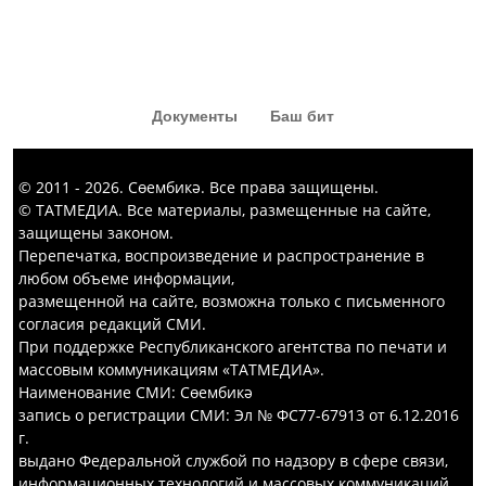
карыйлар. Җәвит Шакировның
«Капка төбе» тамашасыннан да
кызык комедия күргәннәр диярсең!
Документы
Баш бит
© 2011 - 2026. Сөембикә. Все права защищены.
© ТАТМЕДИА. Все материалы, размещенные на сайте,
защищены законом.
Перепечатка, воспроизведение и распространение в
любом объеме информации,
размещенной на сайте, возможна только с письменного
согласия редакций СМИ.
При поддержке Республиканского агентства по печати и
массовым коммуникациям «ТАТМЕДИА».
Наименование СМИ: Сөембикә
запись о регистрации СМИ: Эл № ФС77-67913 от 6.12.2016
г.
выдано Федеральной службой по надзору в сфере связи,
информационных технологий и массовых коммуникаций