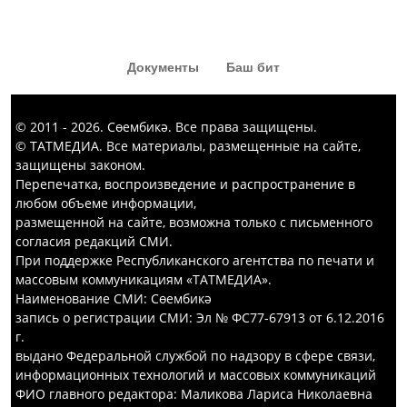
«Капка төбе» тамашасыннан да
кызык комедия күргәннәр диярсең!
Документы
Баш бит
© 2011 - 2026. Сөембикә. Все права защищены.
© ТАТМЕДИА. Все материалы, размещенные на сайте,
защищены законом.
Перепечатка, воспроизведение и распространение в
любом объеме информации,
размещенной на сайте, возможна только с письменного
согласия редакций СМИ.
При поддержке Республиканского агентства по печати и
массовым коммуникациям «ТАТМЕДИА».
Наименование СМИ: Сөембикә
запись о регистрации СМИ: Эл № ФС77-67913 от 6.12.2016
г.
выдано Федеральной службой по надзору в сфере связи,
информационных технологий и массовых коммуникаций
ФИО главного редактора: Маликова Лариса Николаевна