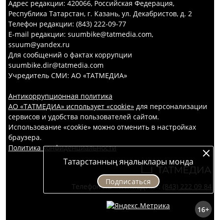
Адрес редакции: 420066, Российская Федерация,
Республика Татарстан, г. Казань, ул. Декабристов, д. 2
Телефон редакции: (843) 222-09-77
E-mail редакции: suumbike@tatmedia.com,
ssuum@yandex.ru
Для сообщений о фактах коррупции
suumbike.dir@tatmedia.com
Учредитель СМИ: АО «ТАТМЕДИА»
Антикоррупционная политика
АО «ТАТМЕДИА» использует «cookie»
для персонализации
сервисов и удобства пользователей сайтом.
Использование «cookie» можно отменить в настройках
браузера.
Политика конфиденциальности
Татарстанның яңалыклары монда
Подписаться
Телефон АО «ТАТМЕДИА»:
(843) 222 09 84
16+