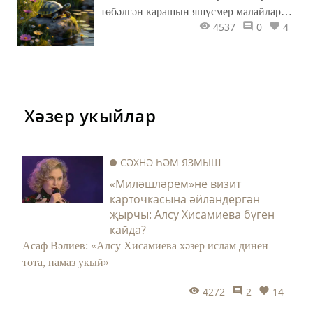
төбәлгән карашын яшүсмер малайларга
4537
0
4
күчерергә дә өлгерми, аның алдында –
эш өстәлендә, ташбака пәйда була.
Яралы ташбака!
Хәзер укыйлар
СӘХНӘ ҺӘМ ЯЗМЫШ
«Миләшләрем»не визит
карточкасына әйләндергән
җырчы: Алсу Хисамиева бүген
кайда?
Асаф Вәлиев: «Алсу Хисамиева хәзер ислам динен
тота, намаз укый»
4272
2
14