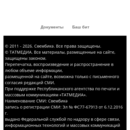
«Капка төбе» тамашасыннан да
кызык комедия күргәннәр диярсең!
Документы
Баш бит
© 2011 - 2026. Сөембикә. Все права защищены.
© ТАТМЕДИА. Все материалы, размещенные на сайте,
защищены законом.
Перепечатка, воспроизведение и распространение в
любом объеме информации,
размещенной на сайте, возможна только с письменного
согласия редакций СМИ.
При поддержке Республиканского агентства по печати и
массовым коммуникациям «ТАТМЕДИА».
Наименование СМИ: Сөембикә
запись о регистрации СМИ: Эл № ФС77-67913 от 6.12.2016
г.
выдано Федеральной службой по надзору в сфере связи,
информационных технологий и массовых коммуникаций