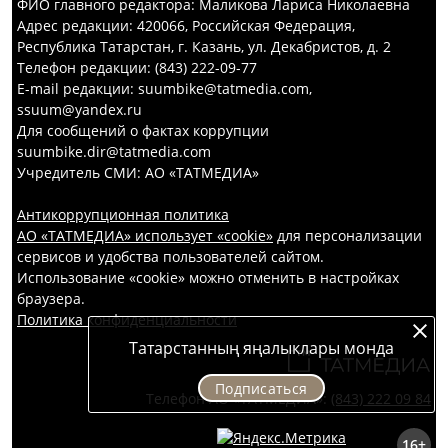
ФИО главного редактора: Маликова Лариса Николаевна
Адрес редакции: 420066, Российская Федерация,
Республика Татарстан, г. Казань, ул. Декабристов, д. 2
Телефон редакции: (843) 222-09-77
E-mail редакции: suumbike@tatmedia.com,
ssuum@yandex.ru
Для сообщений о фактах коррупции
suumbike.dir@tatmedia.com
Учредитель СМИ: АО «ТАТМЕДИА»
Антикоррупционная политика
АО «ТАТМЕДИА» использует «cookie»
для персонализации
сервисов и удобства пользователей сайтом.
Использование «cookie» можно отменить в настройках
браузера.
Политика конфиденциальности
Татарстанның яңалыклары монда
Подписаться
Телефон АО «ТАТМЕДИА»:
(843) 222 09 84
16+