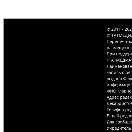
© 2011 - 20
© ТАТМЕДИА
Перепечатк
размещенной
При поддерж
«ТАТМЕДИА»
Наименован
запись о ре
выдано Феде
информацио
ФИО главно
Адрес редак
Декабристов,
Телефон ред
E-mail реда
Для сообщен
Учредитель