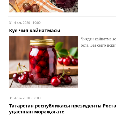
31 Июль 2020 - 10:00
Куе чия кайнатмасы
Чиядән кайнатма яс
була. Без сезгә иск
31 Июль 2020 - 08:00
Татарстан республикасы президенты Рөс
уңаеннан мөрәҗәгате