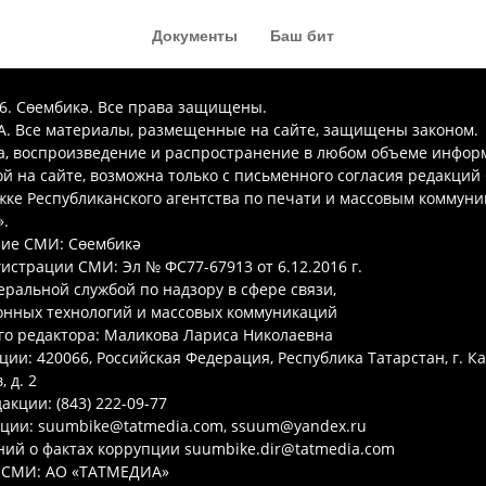
Документы
Баш бит
26. Сөембикә. Все права защищены.
. Все материалы, размещенные на сайте, защищены законом.
а, воспроизведение и распространение в любом объеме инфор
 на сайте, возможна только с письменного согласия редакций
ке Республиканского агентства по печати и массовым коммун
.
ие СМИ: Сөембикә
гистрации СМИ: Эл № ФС77-67913 от 6.12.2016 г.
ральной службой по надзору в сфере связи,
нных технологий и массовых коммуникаций
го редактора: Маликова Лариса Николаевна
ции: 420066, Российская Федерация, Республика Татарстан, г. Ка
 д. 2
акции: (843) 222-09-77
кции: suumbike@tatmedia.com, ssuum@yandex.ru
ий о фактах коррупции suumbike.dir@tatmedia.com
 СМИ: АО «ТАТМЕДИА»