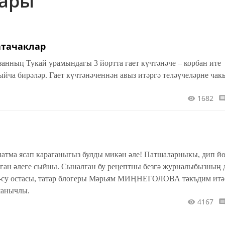
лары
атачаклар
азанның Тукай урамындагы 3 йортта гает күчтәнәче – корбан ите
мыйча бирәләр. Гает күчтәнәченнән авыз итәргә теләүчеләрне ча
1682
атма ясап караганыгыз булды микән әле! Патшаларныкы, дип й
ган әлеге сыйны. Сыналган бу рецептны безгә журналыбызның 
ш-су остасы, татар блогеры Мәрьям МИҢНЕГОЛОВА тәкъдим ит
шанычлы.
4167