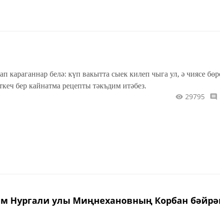
ап караганнар белә: күп вакытта сыек килеп чыга ул, ә чиясе бө
иткеч бер кайнатма рецепты тәкъдим итәбез.
29795
тәм Нургали улы Миңнехановның Корбан бәйр