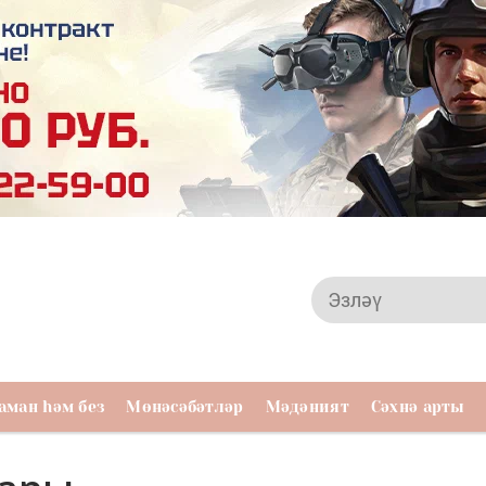
аман һәм без
Мөнәсәбәтләр
Мәдәният
Сәхнә арты