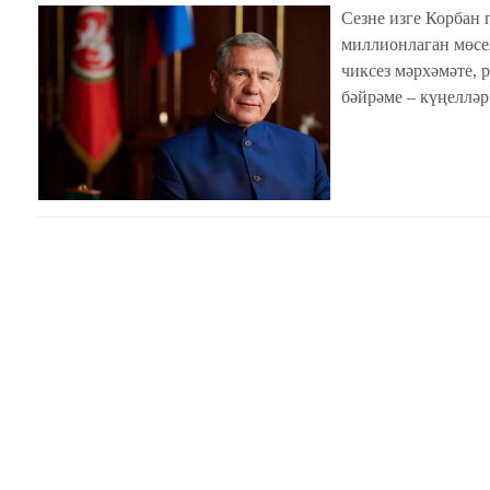
Сезне изге Корбан 
миллионлаган мөсе
чиксез мәрхәмәте, 
бәйрәме – күңелләр