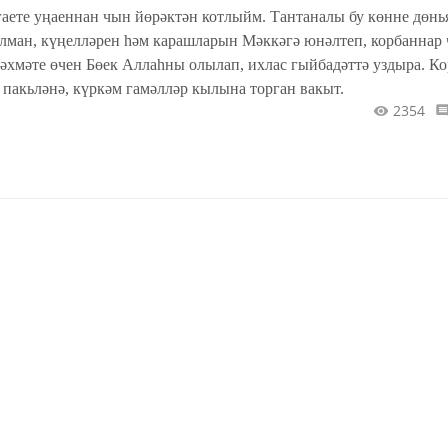
гаете уңаеннан чын йөрәктән котлыйм. Тантаналы бу көнне дөнь
лман, күңелләрен һәм карашларын Мәккәгә юнәлтеп, корбаннар 
рәхмәте өчен Бөек Аллаһны олылап, ихлас гыйбадәттә уздыра. К
 пакьләнә, күркәм гамәлләр кылына торган вакыт.
2354