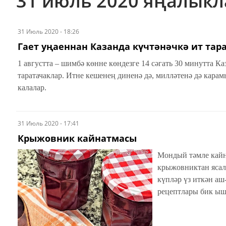
31 июль 2020 яңалык
31 Июль 2020 - 18:26
Гает уңаеннан Казанда күчтәнәчкә ит тар
1 августта – шимбә көнне көндезге 14 сәгать 30 минутта К
таратачаклар. Итне кешенең диненә дә, милләтенә дә кара
калалар.
31 Июль 2020 - 17:41
Крыжовник кайнатмасы
Мондый тәмле кайн
крыжовниктан ясал
күпләр үз иткән а
рецептлары бик ы