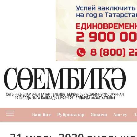
Баш бит
Рубрикалар
Яшәеш
Аш-су
З