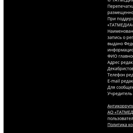
Перепечатк
размещенной
При поддерж
«ТАТМЕДИА»
Наименован
запись о ре
выдано Феде
информацио
ФИО главно
Адрес редак
Декабристов,
Телефон ред
E-mail реда
Для сообщен
Учредитель
Антикорруп
АО «ТАТМЕДИ
пользовател
Политика к