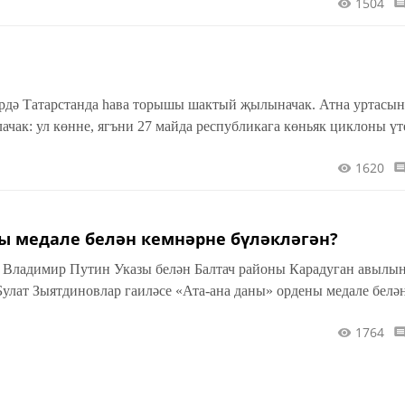
1504
әрдә Татарстанда һава торышы шактый җылыначак. Атна уртасын
чак: ул көнне, ягъни 27 майда республикага көньяк циклоны үт
1620
ны медале белән кемнәрне бүләкләгән?
 Владимир Путин Указы белән Балтач районы Карадуган авылы
улат Зыятдиновлар гаиләсе «Ата-ана даны» ордены медале белә
1764