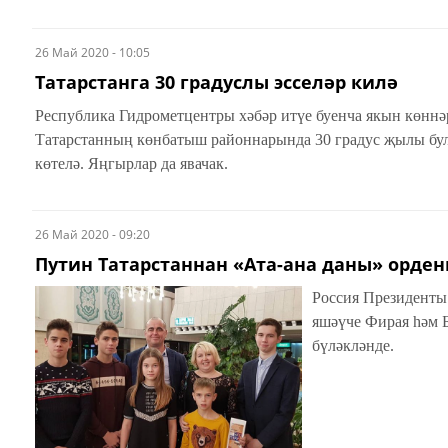
26 Май 2020 - 10:05
Татарстанга 30 градуслы эсселәр килә
Республика Гидрометцентры хәбәр итүе буенча якын көнн
Татарстанның көнбатыш районнарында 30 градус җылы була
көтелә. Яңгырлар да явачак.
26 Май 2020 - 09:20
Путин Татарстаннан «Ата-ана даны» орде
Россия Президенты
яшәүче Фирая һәм Б
бүләкләнде.