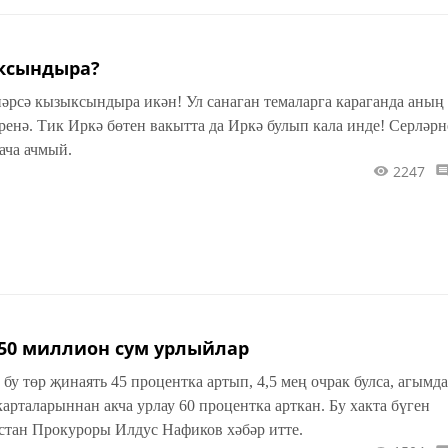
ксындыра?
әрсә кызыксындыра икән! Ул санаган темаларга караганда аның
ренә. Тик Иркә бөтен вакытта да Иркә булып кала инде! Серләрн
ача ачмый.
2247
 50 миллион сум урлыйлар
гымдагы
карталарыннан акча урлау 60 процентка арткан. Бу хакта бүген
тан Прокуроры Илдус Нафиков хәбәр итте.