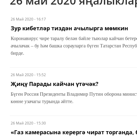
26 май 2020 яңалыкл
26 Май 2020 - 16:17
Зур кибетләр тиздән ачылырга мөмкин
​​​​​​​Коронавирус чире таралу белән бәйле тыюлар кайчан бе
ачылачак – бу һәм башка сорауларга бүген Татарстан Рес
бирде.
26 Май 2020 - 15:52
Җиңү Парады кайчан үтәчәк?
Бүген Россия Президенты Владимир Путин оборона мини
көнне узачагы турында әйтте.
26 Май 2020 - 15:30
«Газ камерасына керергә чират торганда, б