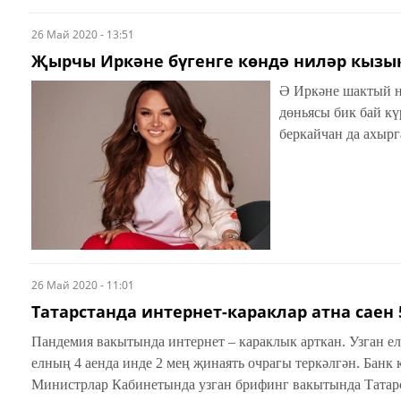
26 Май 2020 - 13:51
Җырчы Иркәне бүгенге көндә ниләр кызы
Ә Иркәне шактый н
дөньясы бик бай кү
беркайчан да ахырг
26 Май 2020 - 11:01
Татарстанда интернет-караклар атна саен
Пандемия вакытында интернет – караклык арткан. Узган ел бу төр җинаять 45 процентка артып, 4,5 мең очрак булса, а
елның 4 аенда инде 2 мең җинаять очрагы теркәлгән. Банк 
Министрлар Кабинетында узган брифинг вакытында Татарс