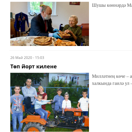
Шушы көннәрдә Мәс
26 Май 2020 - 15:03
Төп йорт килене
Милләтнең көче – 
халкында гаилә ул 