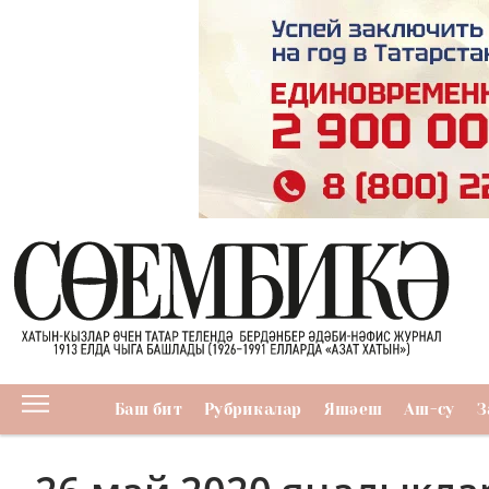
Баш бит
Рубрикалар
Яшәеш
Аш-су
З