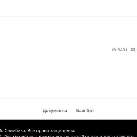
8491
Документы
Баш бит
26. Сөембикә. Все права защищены.
. Все материалы, размещенные на сайте, защищены законом.