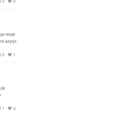
0
0
тамашасыннан да кызык
комедия күргәннәр диярсең!
да инде
еп керүе
0
1
нда
н
1
4