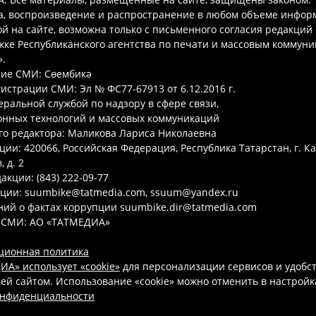
а, воспроизведение и распространение в любом объеме инфор
 на сайте, возможна только с письменного согласия редакций
ке Республиканского агентства по печати и массовым коммун
.
ие СМИ: Сөембикә
гистрации СМИ: Эл № ФС77-67913 от 6.12.2016 г.
ральной службой по надзору в сфере связи,
нных технологий и массовых коммуникаций
го редактора: Маликова Лариса Николаевна
ции: 420066, Российская Федерация, Республика Татарстан, г. Ка
 д. 2
акции: (843) 222-09-77
кции: suumbike@tatmedia.com, ssuum@yandex.ru
ий о фактах коррупции suumbike.dir@tatmedia.com
 СМИ: АО «ТАТМЕДИА»
ционная политика
А» использует «cookie»
для персонализации сервисов и удобс
ей сайтом. Использование «cookie» можно отменить в настройк
онфиденциальности