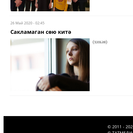
26 Май 2020 - 02:45
Сакламаган сөю китә
(хикәя)
© 2011 - 20
© ТАТМЕДИА