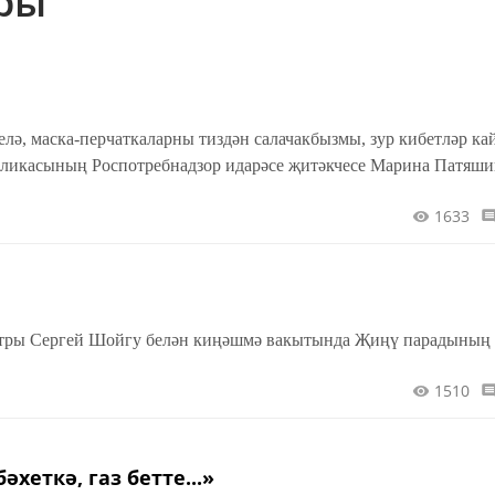
ары
терелә, маска-перчаткаларны тиздән салачакбызмы, зур кибетләр ка
публикасының Роспотребнадзор идарәсе җитәкчесе Марина Патяш
1633
стры Сергей Шойгу белән киңәшмә вакытында Җиңү парадының
1510
әхеткә, газ бетте...»