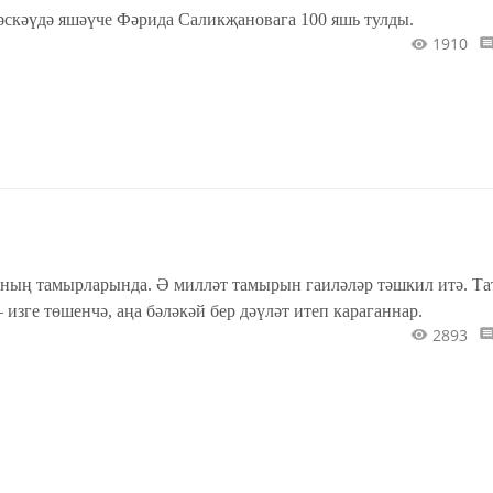
кәүдә яшәүче Фәрида Саликҗановага 100 яшь тулды.
1910
аның тамырларында. Ә милләт тамырын гаиләләр тәшкил итә. Та
– изге төшенчә, аңа бәләкәй бер дәүләт итеп караганнар.
2893