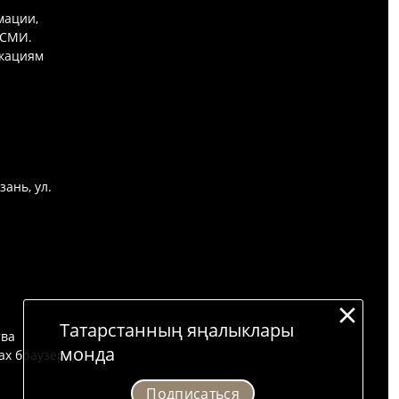
мации,
 СМИ.
икациям
зань, ул.
Татарстанның яңалыклары
тва
монда
ах браузера.
Подписаться