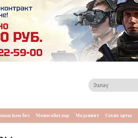
аман һәм без
Мөнәсәбәтләр
Мәдәният
Сәхнә арты