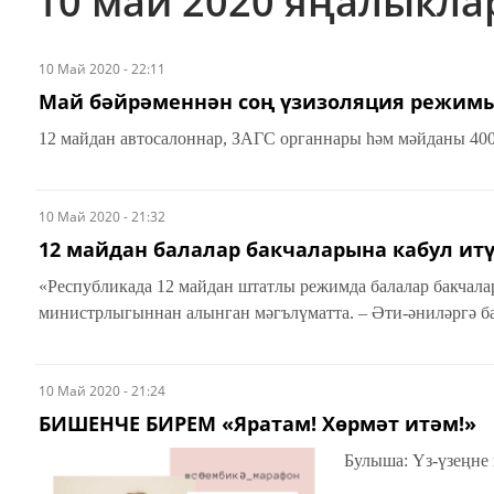
10 май 2020 яңалыкл
10 Май 2020 - 22:11
Май бәйрәменнән соң үзизоляция режимы 
10 Май 2020 - 21:32
12 майдан балалар бакчаларына кабул ит
«Республикада 12 майдан штатлы режимда балалар бакчала
министрлыгыннан алынган мәгълүматта. – Әти-әниләргә ба
10 Май 2020 - 21:24
БИШЕНЧЕ БИРЕМ «Яратам! Хөрмәт итәм!»
Булыша: Үз-үзеңне 