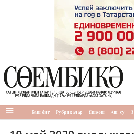
Баш бит
Рубрикалар
Яшәеш
Аш-су
З