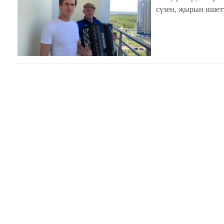
сүзен, җырын ишет