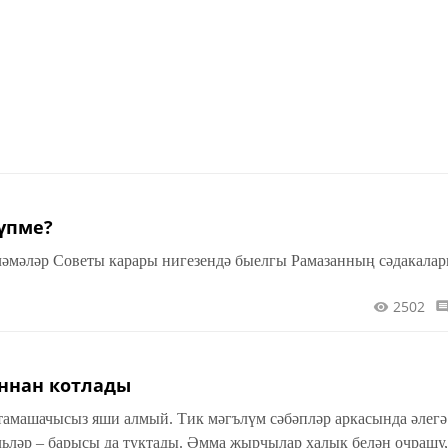
үпме?
ләмәләр Советы карары нигезендә быелгы Рамазанның сәдакалар
2502
оннан котлады
 тамашачысыз яши алмый. Тик мәгълүм сәбәпләр аркасында әлегә
льләр – барысы да туктады. Әмма җырчылар халык белән очрашу,