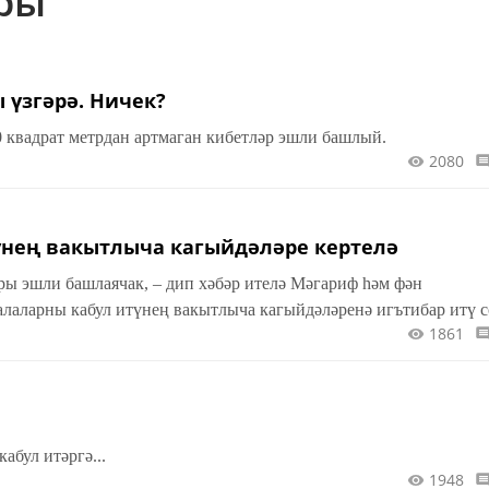
ары
үзгәрә. Ничек?
12 майдан автосалоннар, ЗАГС органнары һәм мәйданы 400 квадрат метрдан артмаган кибетләр эшли башлый.
2080
үнең вакытлыча кагыйдәләре кертелә
ры эшли башлаячак, – дип хәбәр ителә Мәгариф һәм фән
лаларны кабул итүнең вакытлыча кагыйдәләренә игътибар итү с
1861
кабул итәргә...
1948