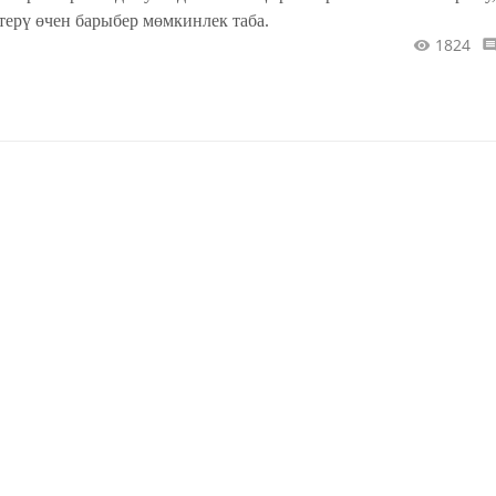
терү өчен барыбер мөмкинлек таба.
1824