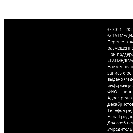
© 2011 - 20
© ТАТМЕДИА
Перепечатк
размещенной
При поддерж
«ТАТМЕДИА»
Наименован
запись о ре
выдано Феде
информацио
ФИО главно
Адрес редак
Декабристов,
Телефон ред
E-mail реда
Для сообщен
Учредитель