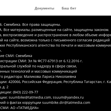
Документы
Баш бит
26. Сөембикә. Все права защищены.
. Все материалы, размещенные на сайте, защищены законом.
а, воспроизведение и распространение в любом объеме инфор
 на сайте, возможна только с письменного согласия редакций
ке Республиканского агентства по печати и массовым коммун
.
ие СМИ: Сөембикә
гистрации СМИ: Эл № ФС77-67913 от 6.12.2016 г.
ральной службой по надзору в сфере связи,
нных технологий и массовых коммуникаций
го редактора: Маликова Лариса Николаевна
ции: 420066, Российская Федерация, Республика Татарстан, г. Ка
 д. 2
акции: (843) 222-09-77
кции: suumbike@tatmedia.com, ssuum@yandex.ru
ий о фактах коррупции suumbike.dir@tatmedia.com
 СМИ: АО «ТАТМЕДИА»