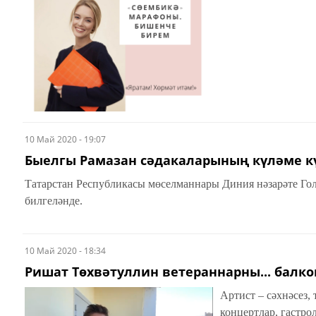
10 Май 2020 - 19:07
Быелгы Рамазан сәдакаларының күләме к
Татарстан Республикасы мөселманнары Диния нәзарәте Го
билгеләнде.
10 Май 2020 - 18:34
Ришат Төхвәтуллин ветераннарны... балк
Артист – сәхнәсез,
концертлар, гастро