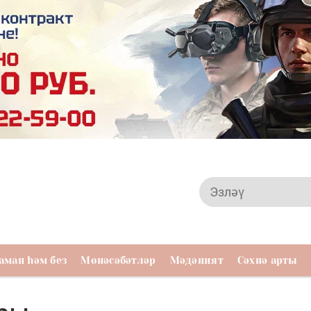
аман һәм без
Мөнәсәбәтләр
Мәдәният
Сәхнә арты