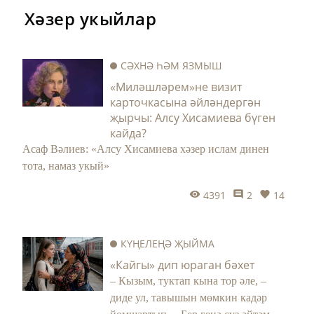
Хәзер укыйлар
СӘХНӘ ҺӘМ ЯЗМЫШ
«Миләшләрем»не визит
карточкасына әйләндергән
җырчы: Алсу Хисамиева бүген
кайда?
Асаф Вәлиев: «Алсу Хисамиева хәзер ислам динен
тота, намаз укый»
4391
2
14
КҮҢЕЛЕҢӘ ҖЫЙМА
«Кайгы» дип юраган бәхет
– Кызым, туктап кына тор әле, –
диде ул, тавышын мөмкин кадәр