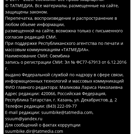
© ТАТМЕДИА. Все материалы, размещенные на сайте,
защищены законом.
Перепечатка, воспроизведение и распространение в
любом объеме информации,
размещенной на сайте, возможна только с письменного
согласия редакций СМИ.
При поддержке Республиканского агентства по печати и
массовым коммуникациям «ТАТМЕДИА».
Наименование СМИ: Сөембикә
запись о регистрации СМИ: Эл № ФС77-67913 от 6.12.2016
г.
выдано Федеральной службой по надзору в сфере связи,
информационных технологий и массовых коммуникаций
ФИО главного редактора: Маликова Лариса Николаевна
Адрес редакции: 420066, Российская Федерация,
Республика Татарстан, г. Казань, ул. Декабристов, д. 2
Телефон редакции: (843) 222-09-77
E-mail редакции: suumbike@tatmedia.com,
ssuum@yandex.ru
Для сообщений о фактах коррупции
suumbike.dir@tatmedia.com