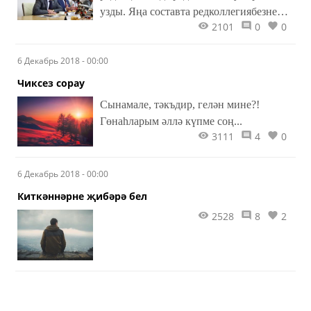
узды. Яңа составта редколлегиябезнең
2101
0
0
әле беренче тапкыр җыелуы.
6 Декабрь 2018 - 00:00
Чиксез сорау
Сынамале, тәкъдир, гелән мине?!
Гөнаһларым әллә күпме соң...
3111
4
0
6 Декабрь 2018 - 00:00
Киткәннәрне җибәрә бел
2528
8
2