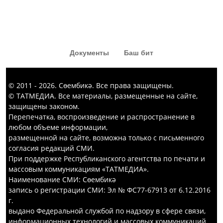
карыйлар. Җәвит Шакировның
«Капка төбе» тамашасыннан да
кызык комедия күргәннәр диярсең!
Документы
Баш бит
© 2011 - 2026. Сөембикә. Все права защищены.
© ТАТМЕДИА. Все материалы, размещенные на сайте,
защищены законом.
Перепечатка, воспроизведение и распространение в
любом объеме информации,
размещенной на сайте, возможна только с письменного
согласия редакций СМИ.
При поддержке Республиканского агентства по печати и
массовым коммуникациям «ТАТМЕДИА».
Наименование СМИ: Сөембикә
запись о регистрации СМИ: Эл № ФС77-67913 от 6.12.2016
г.
выдано Федеральной службой по надзору в сфере связи,
информационных технологий и массовых коммуникаций