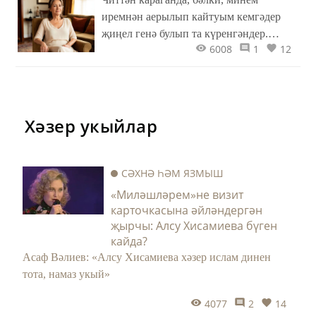
иремнән аерылып кайтуым кемгәдер
җиңел генә булып та күренгәндер.
6008
1
12
Кайттым, яши башладым, кайгымнан
сыгылып төшмәдем... Кеше саен
җаныңны ярып күрсәтеп йөрмисең лә!
Хәзер укыйлар
СӘХНӘ ҺӘМ ЯЗМЫШ
«Миләшләрем»не визит
карточкасына әйләндергән
җырчы: Алсу Хисамиева бүген
кайда?
Асаф Вәлиев: «Алсу Хисамиева хәзер ислам динен
тота, намаз укый»
4077
2
14