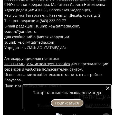
ФИО главного редактора: Маликова Лариса Николаевна
Адрес редакции: 420066, Российская Федерация,
Республика Татарстан, г. Казань, ул. Декабристов, д. 2
Телефон редакции: (843) 222-09-77
E-mail редакции: suumbike@tatmedia.com,
ssuum@yandex.ru
Для сообщений о фактах коррупции
suumbike.dir@tatmedia.com
Учредитель СМИ: АО «ТАТМЕДИА»
Антикоррупционная политика
АО «ТАТМЕДИА» использует «cookie»
для персонализации
сервисов и удобства пользователей сайтом.
Использование «cookie» можно отменить в настройках
браузера.
Политика конфиденциальности
Татарстанның яңалыклары монда
Подписаться
Телефон АО «ТАТМЕДИА»:
(843) 222 09 84