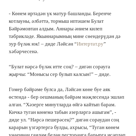
- Көнем иртәдән үк матур башланды. Беренче
котлауны, әлбәттә, тормыш иптәшем Булат
Бәйрәмовтан алдым. Аннары әнием килеп
тәбрикләде. Якыннарымның мине сөендерүдән дә
зур бүләк юк! – диде Ләйсән “
Интертат.ру
”
хәбәрчесенә.
“Булат нәрсә бүләк итте соң? – дигән сорауга
җырчы: “Монысы сер булып калсын!” – диде.
Гомер бәйрәме булса да, Ләйсән көне буе аяк
өстендә - бер оешманың бәйрәм мәҗлесендә эшләп
алган. “Хәзерге минутларда өйгә кайтып барам.
Кичкә туган көнемә табын әзерләргә ашыгам”, -
диде ул. “Нәрсә пешерәсең?” дигән сораудан соң
карарын үзгәртергә булды, ахрысы, “Туган көнем
уңаеннан гаиләм белән ресторанга барырга исәпләп