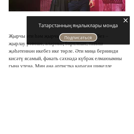
Татарстанның яңалыклары монда
Җырчы әти һәм җырчы кыз. «Әти белән без –
Подписаться
җырлау рәвеше, аларның бирелеше, тавыш
җәһәтеннән икебез ике төрле. Әти миңа бернинди
кисәтү ясамый, фәкать сәхнәдә күбрәк елмаюымны
гына үтенә. Мин аңа артистка караган шикелле
карамыйм, безнең өчен ул гап-гади бер кеше, гаилә
җанлы, кеше арасында артык ялтырарга яратмый».
Татарстанның һәм Башкортстанның халык
артисты Хәния Фәрхи