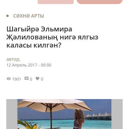
СӘХНӘ АРТЫ
Шагыйрә Эльмира
Җәлилованың нигә ялгыз
каласы килгән?
автор,
12 Апрель 2017 - 00:00
1901
0
0