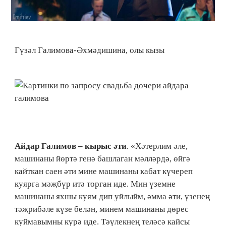
Гүзәл Галимова-Әхмәдишина, олы кызы
Айдар Галимов – кырыс әти
. «Хәтерлим әле,
машинаны йөртә генә башлаган мәлләрдә, өйгә
кайткан саен әти мине машинаны кабат күчереп
куярга мәҗбүр итә торган иде. Мин үземне
машинаны яхшы куям дип уйлыйм, әмма әти, үзенең
тәҗрибәле күзе белән, минем машинаны дөрес
куймавымны күрә иде. Тәүлекнең теләсә кайсы