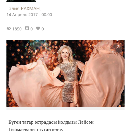
Галия РАХМАН,
14 Апрель 2017 - 00:00
1850
0
0
Бүген татар эстрадасы йолдызы Ләйсән
Гыймаеваның туган көне.