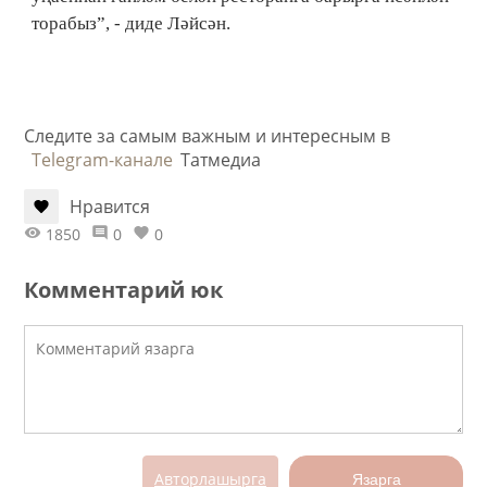
торабыз”, - диде Ләйсән.
Следите за самым важным и интересным в
Telegram-канале
Татмедиа
Нравится
1850
0
0
Комментарий юк
Авторлашырга
Язарга