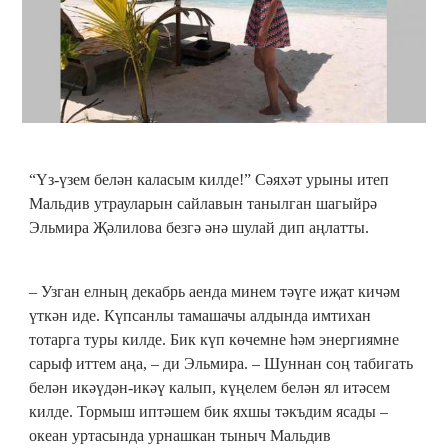
“Үз-үзем белән каласым килде!” Сәяхәт урыны итеп
Мальдив утрауларын сайлавын танылган шагыйрә
Эльмира Җәлилова безгә әнә шулай дип аңлатты.
– Узган елның декабрь аенда минем тәүге иҗат кичәм
үткән иде. Күпсанлы тамашачы алдында имтихан
тотарга туры килде. Бик күп көчемне һәм энергиямне
сарыф иттем аңа, – ди Эльмира. – Шуннан соң табигать
белән икәүдән-икәү калып, күңелем белән ял итәсем
килде. Тормыш иптәшем бик яхшы тәкъдим ясады –
океан уртасында урнашкан тыныч Мальдив