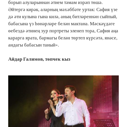
борып алуларыннан әтием тәмам изрәп төшә.
Әйтергә кирәк, аларның мәхәббәте уртак: Сафия үзе
дә әти кулына гына килә, аның битләреннән сыйпый,
бабасына үз һөнәрләре белән мактана. Мәскәүдәге
өебездә әтинең зур портреты эленеп тора, Сафия аңа
карарга ярата, бармагы белән төртеп күрсәтә, янәсе,
андагы бабасын таный».
Айдар Галимов, төпчек кыз