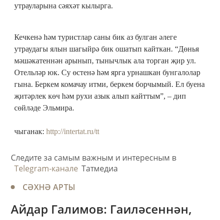
утрауларына сәяхәт кылырга.
Кечкенә һәм туристлар саны бик аз булган әлеге
утраудагы ялын шагыйрә бик ошатып кайткан. “Дөнья
мәшәкатеннән арынып, тынычлык ала торган җир ул.
Отельләр юк. Су өстенә һәм ярга урнашкан бунгалолар
гына. Беркем комачау итми, беркем борчымый. Ел буена
җитәрлек көч һәм рухи азык алып кайттым”, – дип
сөйләде Эльмира.
чыганак:
http://intertat.ru/tt
Следите за самым важным и интересным в
Telegram-канале
Татмедиа
СӘХНӘ АРТЫ
​Айдар Галимов: Гаиләсеннән,