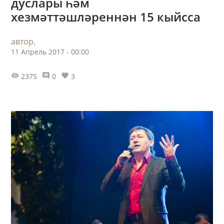
дуслары һәм
хезмәттәшләреннән 15 кыйсса
автор,
11 Апрель 2017 - 00:00
2375
0
3