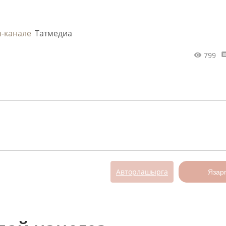
m-канале
Татмедиа
799
Авторлашырга
Язар