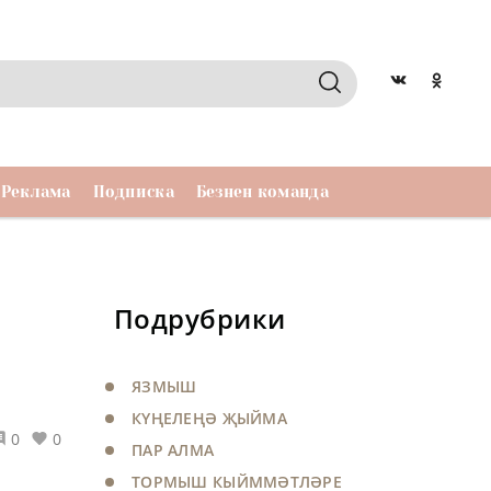
Реклама
Подписка
Безнен команда
Подрубрики
ЯЗМЫШ
КҮҢЕЛЕҢӘ ҖЫЙМА
0
0
ПАР АЛМА
ТОРМЫШ КЫЙММӘТЛӘРЕ