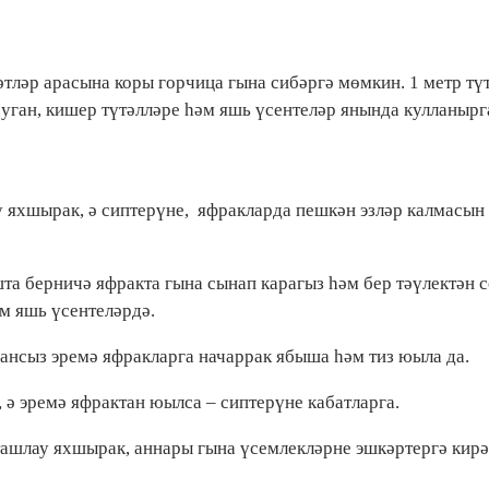
әтләр арасына коры горчица гына сибәргә мөмкин. 1 метр тү
суган, кишер түтәлләре һәм яшь үсентеләр янында кулланырг
 яхшырак, ә сиптерүне, яфракларда пешкән эзләр калмасын 
шта берничә яфракта гына сынап карагыз һәм бер тәүлектән 
әм яшь үсентеләрдә.
 ансыз эремә яфракларга начаррак ябыша һәм тиз юыла да.
, ә эремә яфрактан юылса – сиптерүне кабатларга.
ташлау яхшырак, аннары гына үсемлекләрне эшкәртергә кирә