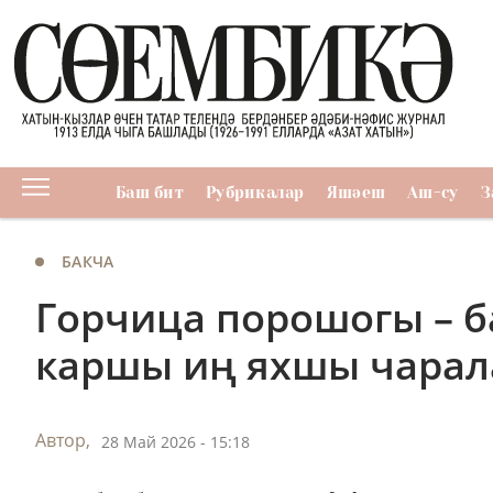
Баш бит
Рубрикалар
Яшәеш
Аш-су
З
БАКЧА
Горчица порошогы – б
каршы иң яхшы чарал
Автор,
28 Май 2026 - 15:18