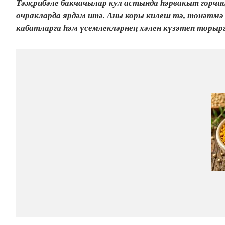
Тәҗрибәле бакчачылар кул астында һәрвакыт горчица
очракларда ярдәм итә. Аны коры килеш тә, төнәтмә 
кабатларга һәм үсемлекләрнең хәлен күзәтеп торырг