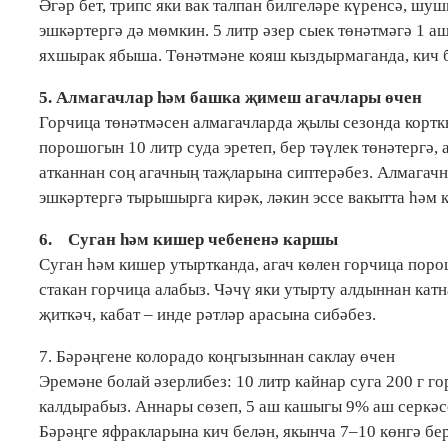
Әгәр бет, трипс яки вак талпан билгеләре күренсә, шуш
эшкәртергә дә мөмкин. 5 литр әзер сыек төнәтмәгә 1 а
яхшырак ябыша. Төнәтмәне кояш кыздырмаганда, кич б
5. Алмагачлар һәм башка җимеш агачлары өчен
Горчица төнәтмәсен алмагачларда җылы сезонда кортк
порошогын 10 литр суда эретеп, бер тәүлек төнәтергә,
атканнан соң агачның таҗларына сиптерәбез. Алмага
эшкәртергә тырышырга кирәк, ләкин эссе вакытта һәм 
6. Суган һәм кишер чебененә каршы
Суган һәм кишер утыртканда, агач көлен горчица порош
стакан горчица алабыз. Чәчү яки утырту алдыннан кат
җиткәч, кабат – инде рәтләр арасына сибәбез.
7. Бәрәңгене колорадо коңгызыннан саклау өчен
Эремәне болай әзерлибез: 10 литр кайнар суга 200 г 
калдырабыз. Аннары сөзеп, 5 аш кашыгы 9% аш серкәс
Бәрәңге яфракларына кич белән, якынча 7–10 көнгә бе