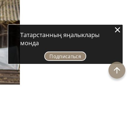
Татарстанның яңалыклары
монда
Подписаться