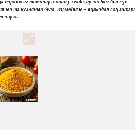
 порошогы тоталар, чөнки ул гади, арзан һәм бик күп
итеп тә кулланып була. Иң мөһиме – яңгырдан соң эшкә
а кирәк.