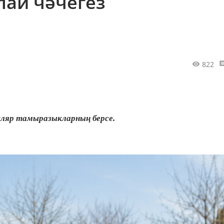
лай чәчегез
822
опуляр тамыразыкларның берсе.