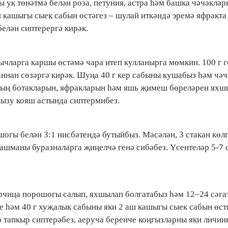
ы ук төнәтмә белән роза, петуния, астра һәм башка чәчәкләр
ш кашыгы сыек сабын өстәгез – шулай иткәндә эремә яфракта
елән сиптерергә кирәк.
ычларга каршы өстәмә чара итеп кулланырга мөмкин. 100 г 
 аннан сөзәргә кирәк. Шуңа 40 г кер сабыны кушабыз һәм чәч
чның ботакларын, яфракларын һәм яшь җимеш бөреләрен яхш
кызу кояш астында сиптермибез.
огы белән 3:1 нисбәтендә бутыйбыз. Мәсәлән, 3 стакан көлг
нашманы буразналарга җиңелчә генә сибәбез. Үсентеләр 5-7 
горчица порошогы салып, яхшылап болгатабыз һәм 12–24 сәга
е һәм 40 г хуҗалык сабыны яки 2 аш кашыгы сыек сабын өст
р тапкыр сиптерәбез, аеруча беренче коңгызларны яки личи