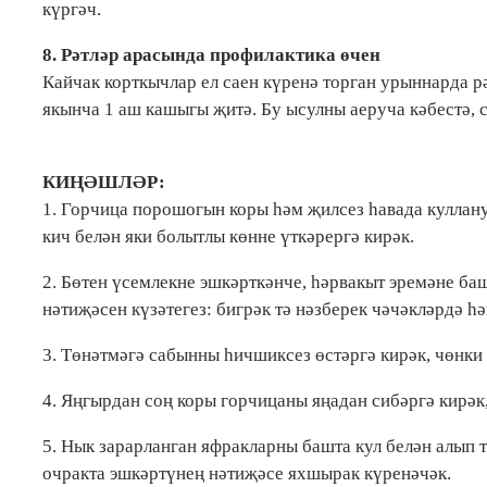
күргәч.
8. Рәтләр арасында профилактика өчен
Кайчак корткычлар ел саен күренә торган урыннарда р
якынча 1 аш кашыгы җитә. Бу ысулны аеруча кәбестә, 
КИҢӘШЛӘР:
1. Горчица порошогын коры һәм җилсез һавада куллану
кич белән яки болытлы көнне үткәрергә кирәк.
2. Бөтен үсемлекне эшкәрткәнче, һәрвакыт эремәне ба
нәтиҗәсен күзәтегез: бигрәк тә нәзберек чәчәкләрдә һ
3. Төнәтмәгә сабынны һичшиксез өстәргә кирәк, чөнки
4. Яңгырдан соң коры горчицаны яңадан сибәргә кирәк
5. Нык зарарланган яфракларны башта кул белән алып 
очракта эшкәртүнең нәтиҗәсе яхшырак күренәчәк.