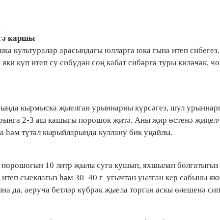
:
ргә каршы
ка культуралар арасындагы юлларга юка гына итеп сибегез. 
яки күп итеп су сибүдән соң кабат сибәргә туры киләчәк, ч
нында кырмыска җыелган урыннарны күрсәгез, шул урыннар
урынга 2-3 аш кашыгы порошок җитә. Аны җир өстенә җиңелч
да һәм түтәл кырыйларында куллану бик уңайлы.
ца порошогын 10 литр җылы суга кушып, яхшылап болгатыгыз
1 итеп сыеклагыз һәм 30–40 г угычтан уылган кер сабыны як
на да, аеруча бетләр күбрәк җыела торган аскы өлешенә сип