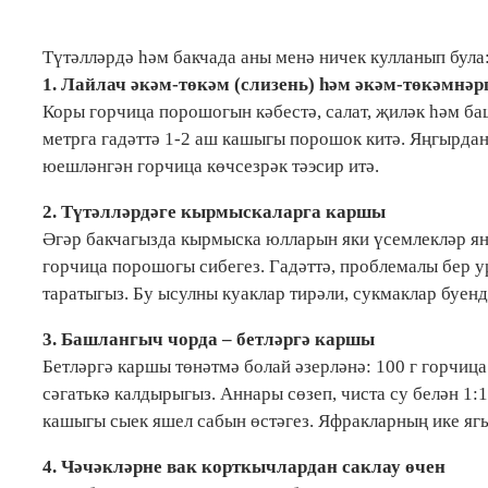
Түтәлләрдә һәм бакчада аны менә ничек кулланып була
1. Лайлач әкәм-төкәм (слизень) һәм әкәм-төкәмнә
Коры горчица порошогын кәбестә, салат, җиләк һәм баш
метрга гадәттә 1-2 аш кашыгы порошок китә. Яңгырдан 
юешләнгән горчица көчсезрәк тәэсир итә.
2. Түтәлләрдәге кырмыскаларга каршы
Әгәр бакчагызда кырмыска юлларын яки үсемлекләр я
горчица порошогы сибегез. Гадәттә, проблемалы бер 
таратыгыз. Бу ысулны куаклар тирәли, сукмаклар буен
3. Башлангыч чорда – бетләргә каршы
Бетләргә каршы төнәтмә болай әзерләнә: 100 г горчи
сәгатькә калдырыгыз. Аннары сөзеп, чиста су белән 1:
кашыгы сыек яшел сабын өстәгез. Яфракларның ике ягы
4. Чәчәкләрне вак корткычлардан саклау өчен