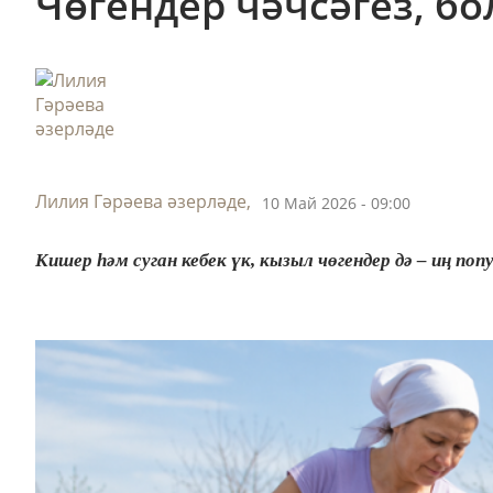
Чөгендер чәчсәгез, бо
Лилия Гәрәева әзерләде,
10 Май 2026 - 09:00
Кишер һәм суган кебек үк, кызыл чөгендер дә – иң п