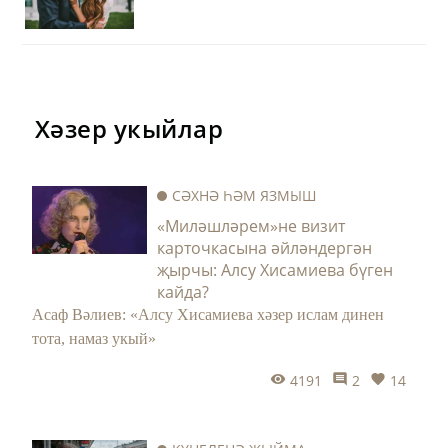
Хәзер укыйлар
СӘХНӘ ҺӘМ ЯЗМЫШ
«Миләшләрем»не визит
карточкасына әйләндергән
җырчы: Алсу Хисамиева бүген
кайда?
Асаф Вәлиев: «Алсу Хисамиева хәзер ислам динен
тота, намаз укый»
4191
2
14