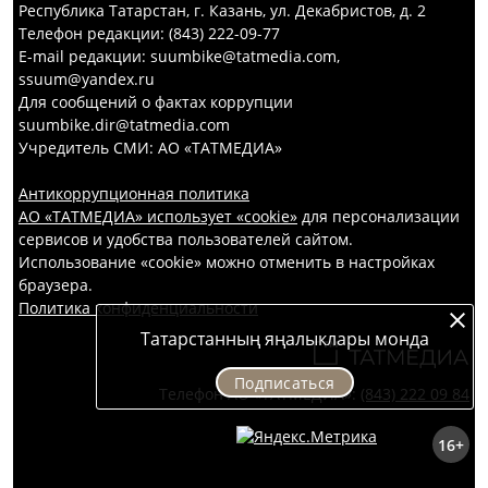
Республика Татарстан, г. Казань, ул. Декабристов, д. 2
Телефон редакции: (843) 222-09-77
E-mail редакции: suumbike@tatmedia.com,
ssuum@yandex.ru
Для сообщений о фактах коррупции
suumbike.dir@tatmedia.com
Учредитель СМИ: АО «ТАТМЕДИА»
Антикоррупционная политика
АО «ТАТМЕДИА» использует «cookie»
для персонализации
сервисов и удобства пользователей сайтом.
Использование «cookie» можно отменить в настройках
браузера.
Политика конфиденциальности
Татарстанның яңалыклары монда
Подписаться
Телефон АО «ТАТМЕДИА»:
(843) 222 09 84
16+