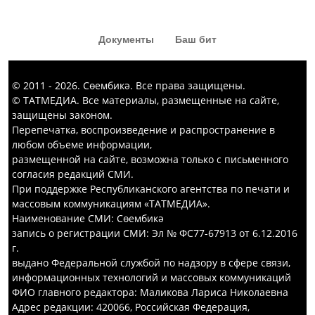
кызык комедия күргәннәр диярсең!
Документы
Баш бит
© 2011 - 2026. Сөембикә. Все права защищены.
© ТАТМЕДИА. Все материалы, размещенные на сайте,
защищены законом.
Перепечатка, воспроизведение и распространение в
любом объеме информации,
размещенной на сайте, возможна только с письменного
согласия редакций СМИ.
При поддержке Республиканского агентства по печати и
массовым коммуникациям «ТАТМЕДИА».
Наименование СМИ: Сөембикә
запись о регистрации СМИ: Эл № ФС77-67913 от 6.12.2016
г.
выдано Федеральной службой по надзору в сфере связи,
информационных технологий и массовых коммуникаций
ФИО главного редактора: Маликова Лариса Николаевна
Адрес редакции: 420066, Российская Федерация,