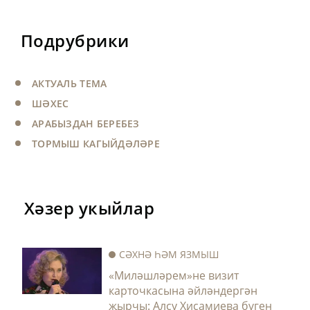
Подрубрики
АКТУАЛЬ ТЕМА
ШӘХЕС
АРАБЫЗДАН БЕРЕБЕЗ
ТОРМЫШ КАГЫЙДӘЛӘРЕ
Хәзер укыйлар
СӘХНӘ ҺӘМ ЯЗМЫШ
«Миләшләрем»не визит
карточкасына әйләндергән
җырчы: Алсу Хисамиева бүген