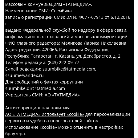
массовым коммуникациям «ТАТМЕДИА».
Наименование СМИ: Сөембикә
запись о регистрации СМИ: Эл № ФС77-67913 от 6.12.2016
г.
выдано Федеральной службой по надзору в сфере связи,
информационных технологий и массовых коммуникаций
ФИО главного редактора: Маликова Лариса Николаевна
Адрес редакции: 420066, Российская Федерация,
Республика Татарстан, г. Казань, ул. Декабристов, д. 2
Телефон редакции: (843) 222-09-77
E-mail редакции: suumbike@tatmedia.com,
ssuum@yandex.ru
Для сообщений о фактах коррупции
suumbike.dir@tatmedia.com
Учредитель СМИ: АО «ТАТМЕДИА»
Антикоррупционная политика
АО «ТАТМЕДИА» использует «cookie»
для персонализации
сервисов и удобства пользователей сайтом.
Использование «cookie» можно отменить в настройках
браузера.