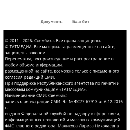
«Капка төбе» тамашасыннан да
кызык комедия күргәннәр диярсең!
Документы
Баш бит
© 2011 - 2026. Сөембикә. Все права защищены.
© ТАТМЕДИА. Все материалы, размещенные на сайте,
защищены законом.
Перепечатка, воспроизведение и распространение в
любом объеме информации,
размещенной на сайте, возможна только с письменного
согласия редакций СМИ.
При поддержке Республиканского агентства по печати и
массовым коммуникациям «ТАТМЕДИА».
Наименование СМИ: Сөембикә
запись о регистрации СМИ: Эл № ФС77-67913 от 6.12.2016
г.
выдано Федеральной службой по надзору в сфере связи,
информационных технологий и массовых коммуникаций
ФИО главного редактора: Маликова Лариса Николаевна