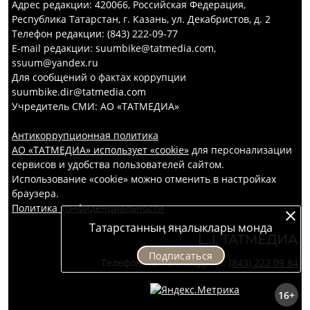
Адрес редакции: 420066, Российская Федерация,
Республика Татарстан, г. Казань, ул. Декабристов, д. 2
Телефон редакции: (843) 222-09-77
E-mail редакции: suumbike@tatmedia.com,
ssuum@yandex.ru
Для сообщений о фактах коррупции
suumbike.dir@tatmedia.com
Учредитель СМИ: АО «ТАТМЕДИА»
Антикоррупционная политика
АО «ТАТМЕДИА» использует «cookie»
для персонализации
сервисов и удобства пользователей сайтом.
Использование «cookie» можно отменить в настройках
браузера.
Политика конфиденциальности
Татарстанның яңалыклары монда
Подписаться
Телефон АО «ТАТМЕДИА»:
(843) 222 09 84
16+