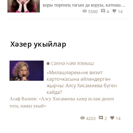
коры тиренең тагын да коруы, катнаш
5500
4
14
комбинацияле тиренең артык
майлануы, биттә төрле җыерчыклар
барлыкка килү), димәк сезнең тирегез
стресс кичерә, аңа ашыгыч ярдәм зарур.
Хәзер укыйлар
СӘХНӘ ҺӘМ ЯЗМЫШ
«Миләшләрем»не визит
карточкасына әйләндергән
җырчы: Алсу Хисамиева бүген
кайда?
Асаф Вәлиев: «Алсу Хисамиева хәзер ислам динен
тота, намаз укый»
4203
2
14