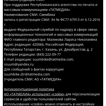
При поддержке Республиканского агентства по печати и
массовым коммуникациям «ТАТМЕДИА».
Наименование СМИ: Сөембикә
запись о регистрации СМИ: Эл № ФС77-67913 от 6.12.2016
г.
выдано Федеральной службой по надзору в сфере связи,
информационных технологий и массовых коммуникаций
ФИО главного редактора: Маликова Лариса Николаевна
Адрес редакции: 420066, Российская Федерация,
Республика Татарстан, г. Казань, ул. Декабристов, д. 2
Телефон редакции: (843) 222-09-77
E-mail редакции: suumbike@tatmedia.com,
ssuum@yandex.ru
Для сообщений о фактах коррупции
suumbike.dir@tatmedia.com
Учредитель СМИ: АО «ТАТМЕДИА»
Антикоррупционная политика
АО «ТАТМЕДИА» использует «cookie»
для персонализации
сервисов и удобства пользователей сайтом.
Использование «cookie» можно отменить в настройках