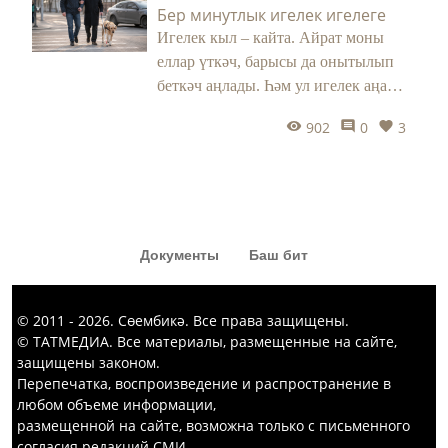
Бер минутлык игелек игелеге
Игелек кыл – кайта. Айрат моны
еллар үткәч, барысы да онытылып
беткәч аңлады. Һәм ул игелек аңа
тормышында бик кирәк чагында
902
0
3
әйләнеп кайтты.
Документы
Баш бит
© 2011 - 2026. Сөембикә. Все права защищены.
© ТАТМЕДИА. Все материалы, размещенные на сайте,
защищены законом.
Перепечатка, воспроизведение и распространение в
любом объеме информации,
размещенной на сайте, возможна только с письменного
согласия редакций СМИ.