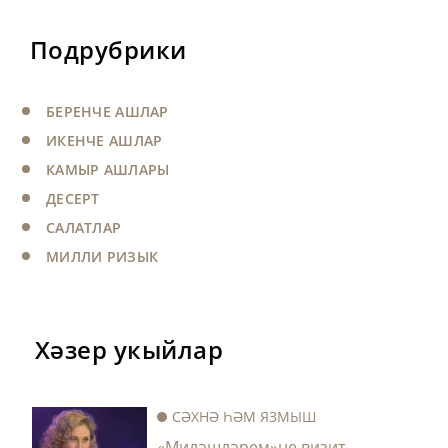
Подрубрики
БЕРЕНЧЕ АШЛАР
ИКЕНЧЕ АШЛАР
КАМЫР АШЛАРЫ
ДЕСЕРТ
САЛАТЛАР
МИЛЛИ РИЗЫК
Хәзер укыйлар
СӘХНӘ ҺӘМ ЯЗМЫШ
«Миләшләрем»не визит