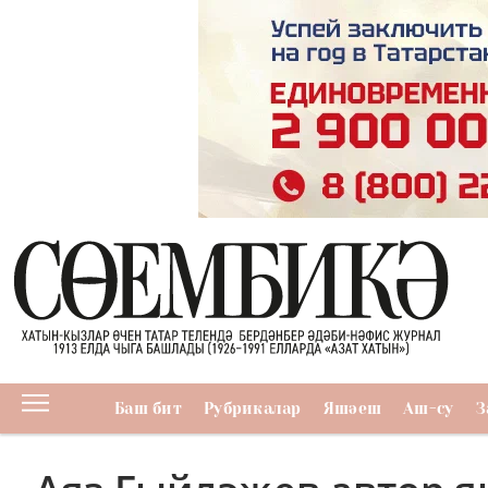
Баш бит
Рубрикалар
Яшәеш
Аш-су
З