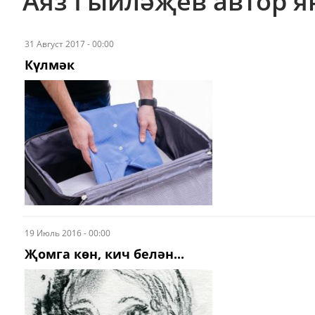
Аяз Гыйләҗев автор 
31 Август 2017 - 00:00
Күлмәк
19 Июль 2016 - 00:00
Җомга көн, кич белән...