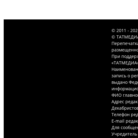
© 2011 - 20
© ТАТМЕДИА
Перепечатк
размещенной
При поддерж
«ТАТМЕДИА»
Наименован
запись о ре
выдано Феде
информацио
ФИО главно
Адрес редак
Декабристов,
Телефон ред
E-mail реда
Для сообщен
Учредитель