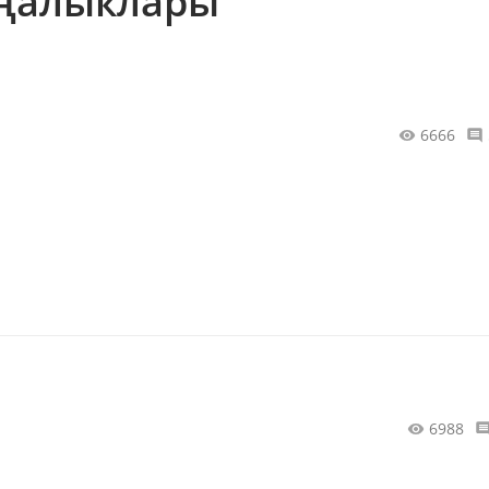
яңалыклары
6666
6988