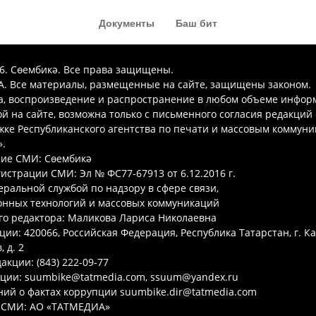
Документы
Баш бит
26. Сөембикә. Все права защищены.
. Все материалы, размещенные на сайте, защищены законом.
а, воспроизведение и распространение в любом объеме инфор
 на сайте, возможна только с письменного согласия редакций
ке Республиканского агентства по печати и массовым коммун
.
ие СМИ: Сөембикә
гистрации СМИ: Эл № ФС77-67913 от 6.12.2016 г.
ральной службой по надзору в сфере связи,
нных технологий и массовых коммуникаций
го редактора: Маликова Лариса Николаевна
ции: 420066, Российская Федерация, Республика Татарстан, г. Ка
 д. 2
акции: (843) 222-09-77
кции: suumbike@tatmedia.com, ssuum@yandex.ru
ий о фактах коррупции suumbike.dir@tatmedia.com
 СМИ: АО «ТАТМЕДИА»