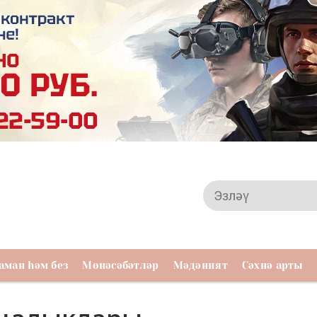
аман һәм без
Мөнәсәбәтләр
Мәдәният
Сәхнә арты