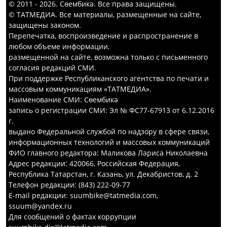
© 2011 - 2026. Сөембикә. Все права защищены.
© ТАТМЕДИА. Все материалы, размещенные на сайте,
защищены законом.
Перепечатка, воспроизведение и распространение в
любом объеме информации,
размещенной на сайте, возможна только с письменного
согласия редакций СМИ.
При поддержке Республиканского агентства по печати и
массовым коммуникациям «ТАТМЕДИА».
Наименование СМИ: Сөембикә
запись о регистрации СМИ: Эл № ФС77-67913 от 6.12.2016
г.
выдано Федеральной службой по надзору в сфере связи,
информационных технологий и массовых коммуникаций
ФИО главного редактора: Маликова Лариса Николаевна
Адрес редакции: 420066, Российская Федерация,
Республика Татарстан, г. Казань, ул. Декабристов, д. 2
Телефон редакции: (843) 222-09-77
E-mail редакции: suumbike@tatmedia.com,
ssuum@yandex.ru
Для сообщений о фактах коррупции