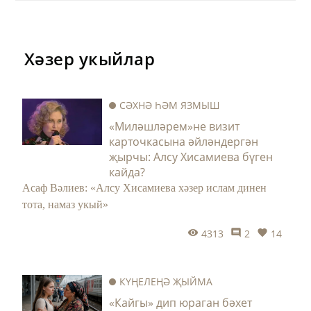
Хәзер укыйлар
СӘХНӘ ҺӘМ ЯЗМЫШ
«Миләшләрем»не визит
карточкасына әйләндергән
җырчы: Алсу Хисамиева бүген
кайда?
Асаф Вәлиев: «Алсу Хисамиева хәзер ислам динен
тота, намаз укый»
4313
2
14
КҮҢЕЛЕҢӘ ҖЫЙМА
«Кайгы» дип юраган бәхет