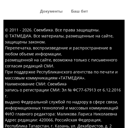
Документы
Баш бит
© 2011 - 2026. Сөембикә. Все права защищены.
© ТАТМЕДИА. Все материалы, размещенные на сайте,
защищены законом.
Перепечатка, воспроизведение и распространение в
любом объеме информации,
размещенной на сайте, возможна только с письменного
согласия редакций СМИ.
При поддержке Республиканского агентства по печати и
массовым коммуникациям «ТАТМЕДИА».
Наименование СМИ: Сөембикә
запись о регистрации СМИ: Эл № ФС77-67913 от 6.12.2016
г.
выдано Федеральной службой по надзору в сфере связи,
информационных технологий и массовых коммуникаций
ФИО главного редактора: Маликова Лариса Николаевна
Адрес редакции: 420066, Российская Федерация,
Республика Татарстан, г. Казань, ул. Декабристов, д. 2