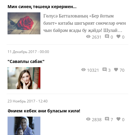
Мин синең төшеңә керермен...
Гөлүсә Батталованың «Бер йотым
бәхет» китабы шигърият сөючеләр өчен
чын бәйрәм ясады бу җәйдә! Шулай
2631
0
0
булмыйни! Газета-журнал битләрендә
күренеп-күренеп киткән шигырьләрен
11 Декабрь 2017 - 00:00
болай да яратып кабул итәләр иде бит
инде! Аны Марсель Галиев «фидаи
"Саваплы сабак"
рухлы кызый» дип атады. «Аның өчен
10321
3
70
вакыт чикләре юк, шигъри аргамагы
үткәнне, бүгенгене, киләчәкне юргалап
җилкенә. Тояк эзләрендә сүз энҗеләре
балкый. Елата да, юата да, ачындыра да,
23 Ноябрь 2017 - 12:40
очындыра да...» «Ул эчке кичерешләр
сәркатибе генә түгел, ул инде
Әнием кебек әни буласым килә!
шигырьләренә диагноз сыйфаты бирә
2838
7
0
белүче җитлеккән язучы». Монысы –
Ренат Харис сүзләре. Татар халкының