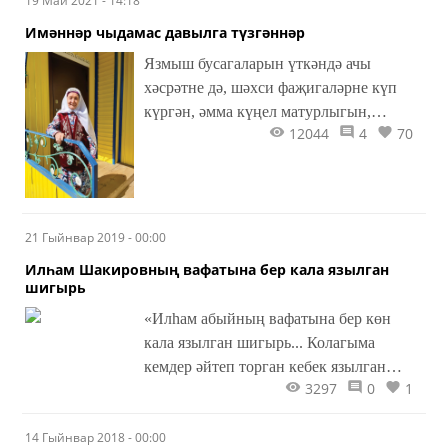
19 Май 2021 - 14:18
Имәннәр чыдамас давылга түзгәннәр
Язмыш бусагаларын үткәндә ачы
хәсрәтне дә, шәхси фаҗигаләрне күп
күргән, әмма күңел матурлыгын,
12044
4
70
күзләренең яктылыгын, дөньяга
мәхәббәтен җуймаган кешеләр була.
Әбием Госманова Венера Мәүлетдин
кызы да нәкъ менә шундыйлардан!
21 Гыйнвар 2019 - 00:00
Илһам Шакировның вафатына бер кала язылган
шигырь
«Илһам абыйның вафатына бер көн
кала язылган шигырь... Колагыма
кемдер әйтеп торган кебек язылган
3297
0
1
иде...» – дип язган автор бу шигыре
турында. Укыйк та уйланыйк әле...
14 Гыйнвар 2018 - 00:00