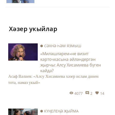
шигъри бишеге булган Казан артында –
Әтнә районы Түбән Шашы авылында
туган, Татар дәүләт гуманитар
институтының чит телләр факультетын
Хәзер укыйлар
тәмамлаган, туган ягы Күәмдә ире
Алмаз белән кыз-уллар үстереп ятучы
Гөлүсәбез менә шундый шагыйрә!
СӘХНӘ ҺӘМ ЯЗМЫШ
«Миләшләрем»не визит
карточкасына әйләндергән
җырчы: Алсу Хисамиева бүген
кайда?
Асаф Вәлиев: «Алсу Хисамиева хәзер ислам динен
тота, намаз укый»
4077
2
14
КҮҢЕЛЕҢӘ ҖЫЙМА