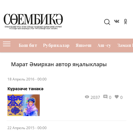
Баш бит
Рубрикалар
Яшәеш
Аш-су
Заман 
Марат Әмирхан автор яңалыклары
18 Апрель 2016 - 00:00
​Күрәзәче тәнәкә
2037
0
0
22 Апрель 2015 - 00:00