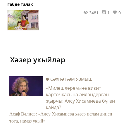
Габде талак
3481
1
0
Хәзер укыйлар
СӘХНӘ ҺӘМ ЯЗМЫШ
«Миләшләрем»не визит
карточкасына әйләндергән
җырчы: Алсу Хисамиева бүген
кайда?
Асаф Вәлиев: «Алсу Хисамиева хәзер ислам динен
тота, намаз укый»