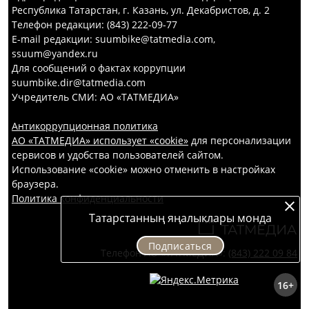
Республика Татарстан, г. Казань, ул. Декабристов, д. 2
Телефон редакции: (843) 222-09-77
E-mail редакции: suumbike@tatmedia.com,
ssuum@yandex.ru
Для сообщений о фактах коррупции
suumbike.dir@tatmedia.com
Учредитель СМИ: АО «ТАТМЕДИА»
Антикоррупционная политика
АО «ТАТМЕДИА» использует «cookie»
для персонализации
сервисов и удобства пользователей сайтом.
Использование «cookie» можно отменить в настройках
браузера.
Политика конфиденциальности
Татарстанның яңалыклары монда
Подписаться
Телефон АО «ТАТМЕДИА»:
(843) 222 09 84
16+