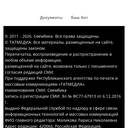
Документы
Баш бит
© 2011 - 2026. Сөембикә. Все права защищены.
© ТАТМЕДИА. Все материалы, размещенные на сайте,
защищены законом.
Перепечатка, воспроизведение и распространение в
любом объеме информации,
размещенной на сайте, возможна только с письменного
согласия редакций СМИ.
При поддержке Республиканского агентства по печати и
массовым коммуникациям «ТАТМЕДИА».
Наименование СМИ: Сөембикә
запись о регистрации СМИ: Эл № ФС77-67913 от 6.12.2016
г.
выдано Федеральной службой по надзору в сфере связи,
информационных технологий и массовых коммуникаций
ФИО главного редактора: Маликова Лариса Николаевна
Адрес редакции: 420066, Российская Федерация,