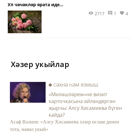
Ул чәчәкләр ярата иде...
2717
1
4
Хәзер укыйлар
СӘХНӘ ҺӘМ ЯЗМЫШ
«Миләшләрем»не визит
карточкасына әйләндергән
җырчы: Алсу Хисамиева бүген
кайда?
Асаф Вәлиев: «Алсу Хисамиева хәзер ислам динен
тота, намаз укый»