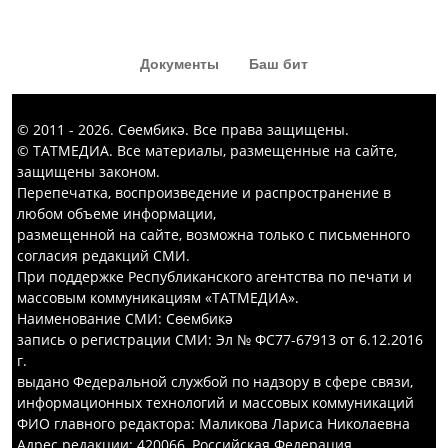
Документы
Баш бит
© 2011 - 2026. Сөембикә. Все права защищены.
© ТАТМЕДИА. Все материалы, размещенные на сайте,
защищены законом.
Перепечатка, воспроизведение и распространение в
любом объеме информации,
размещенной на сайте, возможна только с письменного
согласия редакций СМИ.
При поддержке Республиканского агентства по печати и
массовым коммуникациям «ТАТМЕДИА».
Наименование СМИ: Сөембикә
запись о регистрации СМИ: Эл № ФС77-67913 от 6.12.2016
г.
выдано Федеральной службой по надзору в сфере связи,
информационных технологий и массовых коммуникаций
ФИО главного редактора: Маликова Лариса Николаевна
Адрес редакции: 420066, Российская Федерация,