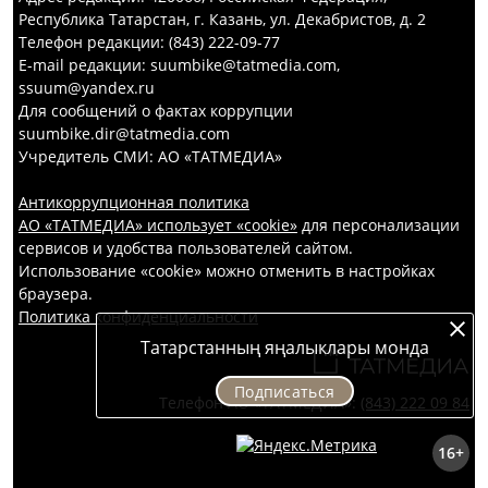
Республика Татарстан, г. Казань, ул. Декабристов, д. 2
Телефон редакции: (843) 222-09-77
E-mail редакции: suumbike@tatmedia.com,
ssuum@yandex.ru
Для сообщений о фактах коррупции
suumbike.dir@tatmedia.com
Учредитель СМИ: АО «ТАТМЕДИА»
Антикоррупционная политика
АО «ТАТМЕДИА» использует «cookie»
для персонализации
сервисов и удобства пользователей сайтом.
Использование «cookie» можно отменить в настройках
браузера.
Политика конфиденциальности
Татарстанның яңалыклары монда
Подписаться
Телефон АО «ТАТМЕДИА»:
(843) 222 09 84
16+