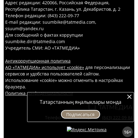
Адрес редакции: 420066, Российская Федерация,
Республика Татарстан, г. Казань, ул. Декабристов, д. 2
Телефон редакции: (843) 222-09-77
E-mail редакции: suumbike@tatmedia.com,
ssuum@yandex.ru
Для сообщений о фактах коррупции
suumbike.dir@tatmedia.com
Учредитель СМИ: АО «ТАТМЕДИА»
Антикоррупционная политика
АО «ТАТМЕДИА» использует «cookie»
для персонализации
сервисов и удобства пользователей сайтом.
Использование «cookie» можно отменить в настройках
браузера.
Политика конфиденциальности
Татарстанның яңалыклары монда
Подписаться
Телефон АО «ТАТМЕДИА»:
(843) 222 09 84
16+