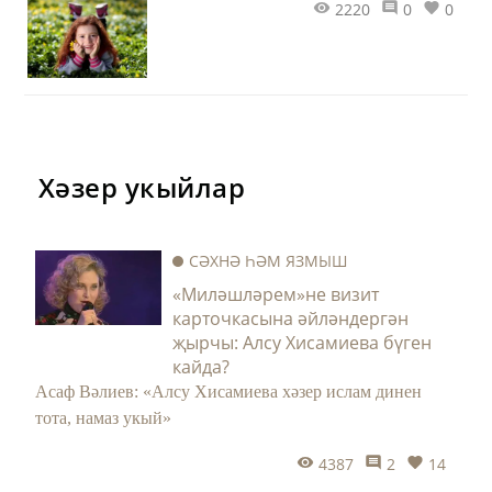
2220
0
0
Хәзер укыйлар
СӘХНӘ ҺӘМ ЯЗМЫШ
«Миләшләрем»не визит
карточкасына әйләндергән
җырчы: Алсу Хисамиева бүген
кайда?
Асаф Вәлиев: «Алсу Хисамиева хәзер ислам динен
тота, намаз укый»
4387
2
14