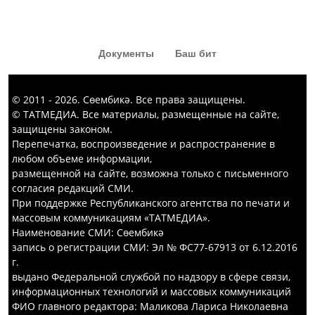
Документы
Баш бит
© 2011 - 2026. Сөембикә. Все права защищены.
© ТАТМЕДИА. Все материалы, размещенные на сайте,
защищены законом.
Перепечатка, воспроизведение и распространение в
любом объеме информации,
размещенной на сайте, возможна только с письменного
согласия редакций СМИ.
При поддержке Республиканского агентства по печати и
массовым коммуникациям «ТАТМЕДИА».
Наименование СМИ: Сөембикә
запись о регистрации СМИ: Эл № ФС77-67913 от 6.12.2016
г.
выдано Федеральной службой по надзору в сфере связи,
информационных технологий и массовых коммуникаций
ФИО главного редактора: Маликова Лариса Николаевна