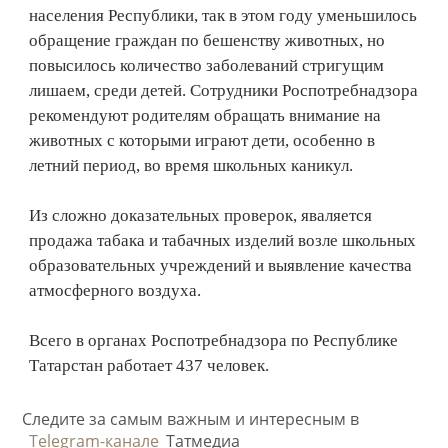
населения Республики, так в этом году уменьшилось
обращение граждан по бешенству животных, но
повысилось количество заболеваний стригущим
лишаем, среди детей. Сотрудники Роспотребнадзора
рекомендуют родителям обращать внимание на
животных с которыми играют дети, особенно в
летний период, во время школьных каникул.
Из сложно доказательных проверок, яваляется
продажа табака и табачных изделий возле школьных
образовательных учреждений и выявление качества
атмосферного воздуха.
Всего в органах Роспотребнадзора по Республике
Татарстан работает 437 человек.
Следите за самым важным и интересным в
Telegram-канале
Татмедиа