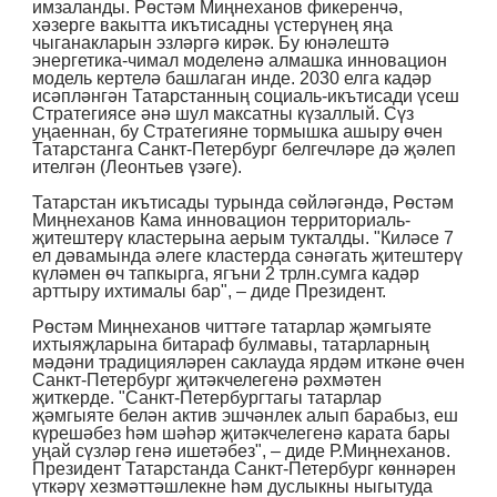
имзаланды. Рөстәм Миңнеханов фикеренчә,
хәзерге вакытта икътисадны үстерүнең яңа
чыганакларын эзләргә кирәк. Бу юнәлештә
энергетика-чимал моделенә алмашка инновацион
модель кертелә башлаган инде. 2030 елга кадәр
исәпләнгән Татарстанның социаль-икътисади үсеш
Стратегиясе әнә шул максатны күзаллый. Сүз
уңаеннан, бу Стратегияне тормышка ашыру өчен
Татарстанга Санкт-Петербург белгечләре дә җәлеп
ителгән (Леонтьев үзәге).
Татарстан икътисады турында сөйләгәндә, Рөстәм
Миңнеханов Кама инновацион территориаль-
җитештерү кластерына аерым тукталды. "Киләсе 7
ел дәвамында әлеге кластерда сәнәгать җитештерү
күләмен өч тапкырга, ягъни 2 трлн.сумга кадәр
арттыру ихтималы бар", – диде Президент.
Рөстәм Миңнеханов читтәге татарлар җәмгыяте
ихтыяҗларына битараф булмавы, татарларның
мәдәни традицияләрен саклауда ярдәм иткәне өчен
Санкт-Петербург җитәкчелегенә рәхмәтен
җиткерде. "Санкт-Петербургтагы татарлар
җәмгыяте белән актив эшчәнлек алып барабыз, еш
күрешәбез һәм шәһәр җитәкчелегенә карата бары
уңай сүзләр генә ишетәбез", – диде Р.Миңнеханов.
Президент Татарстанда Санкт-Петербург көннәрен
үткәрү хезмәттәшлекне һәм дуслыкны ныгытуда