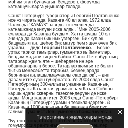
мөһим этап булачагын белдереп, форумда
катнашучыларга уңышлар теләде.
Санкт-Петербург губернаторы Георгий Полтавченко
исә үз чиратында, Казанга 40 ел элек, 1972 елда
Чаллыда "КАМАЗ" заводы төзелешендә
катнашканда килүен искә алды. "Мин 2005-2006
елларда да Казанда булдым. Хәтта шушы 10 ел
эчендә дә Казан бик нык үзгәргән. Бик күп эш
башкарылган, шәһәр бик матур һәм яшәү өчен бик
уңайлы, – диде
Георгий Полтавченко
. – Безне
уртак тарихи тамырлар, гуманитар кыйммәтләр,
бердәм мәдәни киңлек бәйли. Санкт-Петербургның
татарлар җәмгыяте – шәһәрдәге иң эре
общиналарның берсе. Татарлар җәмгыяте белән
тыгыз мөнәсәбәттә торабыз, безнең арада
бернинди аңлашылмаучанлыклар да юк", – дип
дәвам итте сүзен губернатор. Ул 2003 елда Санкт-
Петербургның 300-еллыгы уңаеннан Казанның
Питердагы Казанская урамын һәм Казан Соборы
каршындагы скверны төзекләндерүен дә искә
алды. Моңа җавап итеп 2006 елда Санкт-Петербург
Казанның Петербург урамын төзекләндергән. Ә
Казанның 1000-еллыгына башкалада бөек рус
галиме, гуманист Лев Гумилевка һәйкәл куелган.
Татарстанның яңалыклары монда
"Бүгенге көндә Татарстан белән Санкт-Петербург
гомумроссия рейтингында бик күп юнәлешләр