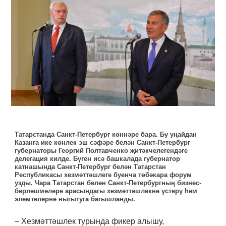
Татарстанда Санкт-Петербург көннәре бара. Бу уңайдан
Казанга ике көнлек эш сәфәре белән Санкт-Петербург
губернаторы Георгий Полтавченко җитәкчелегендәге
делегация килде. Бүген исә башкалада губернатор
катнашында Санкт-Петербург белән Татарстан
Республикасы хезмәттәшлеге буенча төбәкара форум
узды. Чара Татарстан белән Санкт-Петербургның бизнес-
берләшмәләре арасындагы хезмәттәшлекне үстерү һәм
элемтәләрне ныгытуга багышланды.
– Хезмәттәшлек турында фикер алышу,