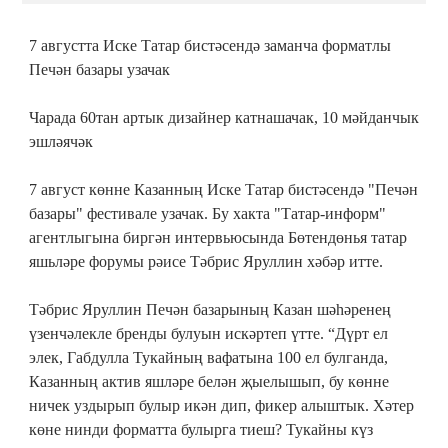
7 августта Иске Татар бистәсендә заманча форматлы
Печән базары узачак
Чарада 60тан артык дизайнер катнашачак, 10 мәйданчык
эшләячәк
7 август көнне Казанның Иске Татар бистәсендә "Печән
базары" фестивале узачак. Бу хакта "Татар-информ"
агентлыгына биргән интервьюсында Бөтендөнья татар
яшьләре форумы рәисе Тәбрис Яруллин хәбәр итте.
Тәбрис Яруллин Печән базарының Казан шәһәренең
үзенчәлекле бренды булуын искәртеп үтте. “Дүрт ел
элек, Габдулла Тукайның вафатына 100 ел булганда,
Казанның актив яшләре белән җыелышып, бу көнне
ничек уздырып булыр икән дип, фикер алыштык. Хәтер
көне нинди форматта булырга тиеш? Тукайны күз