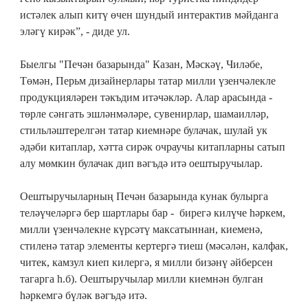
истәлек алып китү өчен шундый интерактив мәйданга
эләгү кирәк”, - диде ул.
Быелгы "Печән базарында" Казан, Мәскәү, Чиләбе,
Төмән, Перьм дизайнерлары татар милли үзенчәлекле
продукцияләрен тәкъдим итәчәкләр. Алар арасында -
төрле сәнгать эшләнмәләре, сувенирлар, шамаилләр,
стильләштерелгән татар киемнәре булачак, шулай ук
әдәби китаплар, хәтта сирәк очраучы китапларны сатып
алу мөмкин булачак дип вәгъдә итә оештыручылар.
Оештыручыларның Печән базарында кунак булырга
теләүчеләргә бер шартлары бар - бирегә килүче һәркем,
милли үзенчәлекне күрсәтү максатыннан, киеменә,
стиленә татар элементы кертергә тиеш (мәсәлән, калфак,
читек, камзул киеп килергә, я милли бизәнү әйберсен
тагарга һ.б). Оештыручылар милли киемнән булган
һәркемгә бүләк вәгъдә итә.