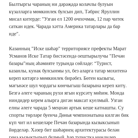
Былтыргы чараның ни дәрәҗәдә колачлы булуын
күзалларга мөмкинлек булсын дип, Тәбрис Яруллин
мисал китерде: "Узган ел 1200 өчпочмак, 12 пар читек
саткан идек. Чарада хәтта Америка татарлары да бар
иде".
Казанның "Иске шәһәр" территориясе префекты Марат
Усманов Иске Татар бистәсендә оештырылучы "Печән
базары"ның әһәмияте турында сөйләде: “Турист,
казанлы, кунак булсынмы ул, без аларга татар мохитенә
кереп китәргә мөмкинлек бирәбез. Бөтен кызыгы,
мәгънәсе шул чордагы көнчыгыш базарына кереп китү.
Безгә әлеге чараның рухи ягын күрсәтү мөһим. Монда
ниндидер керем алырга дигән максат куелмый. Узган
елны әлеге чарада 5 меңнән артык кеше катнашты. Су
спорты төрләре буенча Дөнья чемпионатына килгән бик
күп чит ил кешеләре Печән базарында кызыксынып
йөрделәр. Хәзер бит шәһәрнең архитектурасы белән
генә кызыктырып булмый, һәр туристка ниндидер