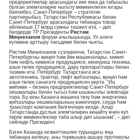
предприятиелар арасындагы ике якка да табышлы
булган элемтәләрне ныгыту мөмкинлеген югары
бәялибез. Санкт-Петербург – стратегик
партнерыбыз. Татарстан Республикасы белән
Санкт-Петербург арасындагы төбәкара товар
әйләнеше 17 млрд сумны тәшкил итә, – дип
белдерде ТР Президенты
Рөстәм
Миңнеханов
форум ачылышында. Ул әлеге
күләмне арттыру тәкъдиме белән чыкты.
Рөстәм Миңнеханов сүзләренчә, Татарстан Санкт-
Петербургны җиңел һәм йөк машиналары, химия
һәм нефть химиясе продукциясе, көнкүреш техника,
азык-төлек продукциясе, дару препаратлары белән
тәэмин итә. Петербург Татарстанга исә
автотехника, трактор, лифт җиһазлары, җиңел һәм
азык-төлек сәнәгате продукциясен кертә. "Иң
мөһиме – безнең предприятиелар Санкт-Петербург
оешмалары белән тыгыз һәм ышанычлы элемтәдә
тора. Бу юлы Казанга машина төзү һәм энергетика
җиһазлары оешмаларының вәкилләре, сәүдә һәм
транспорт компания белгечләре килде. Алар
Татарстанда дуслык элемтәләрен киңәйтү өчен күп
төрле мөмкинлекләр таба алыр дип ышанам", – дип
сөйләде Президент.
Бүген Казанда хезмәттәшлек турындагы яңа
төбәкара килешү, аны тормышка ашыру протоколы