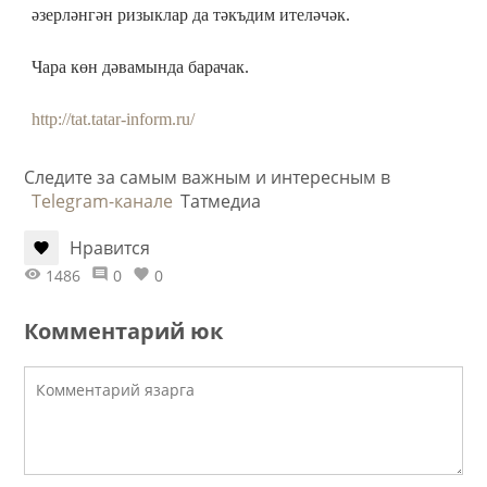
әзерләнгән ризыклар да тәкъдим ителәчәк.
Чара көн дәвамында барачак.
http://tat.tatar-inform.ru/
Следите за самым важным и интересным в
Telegram-канале
Татмедиа
Нравится
1486
0
0
Комментарий юк