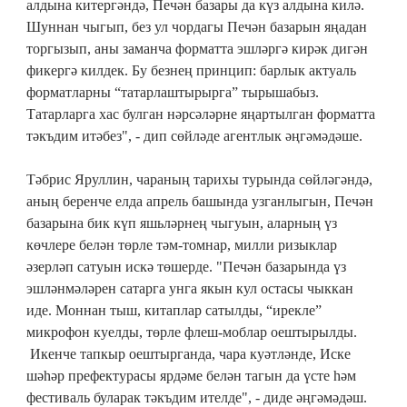
алдына китергәндә, Печән базары да күз алдына килә.
Шуннан чыгып, без ул чордагы Печән базарын яңадан
торгызып, аны заманча форматта эшләргә кирәк дигән
фикергә килдек. Бу безнең принцип: барлык актуаль
форматларны “татарлаштырырга” тырышабыз.
Татарларга хас булган нәрсәләрне яңартылган форматта
тәкъдим итәбез", - дип сөйләде агентлык әңгәмәдәше.
Тәбрис Яруллин, чараның тарихы турында сөйләгәндә,
аның беренче елда апрель башында узганлыгын, Печән
базарына бик күп яшьләрнең чыгуын, аларның үз
көчлере белән төрле тәм-томнар, милли ризыклар
әзерләп сатуын искә төшерде. "Печән базарында үз
эшләнмәләрен сатарга унга якын кул остасы чыккан
иде. Моннан тыш, китаплар сатылды, “ирекле”
микрофон куелды, төрле флеш-моблар оештырылды.
Икенче тапкыр оештырганда, чара куәтләнде, Иске
шәһәр префектурасы ярдәме белән тагын да үсте һәм
фестиваль буларак тәкъдим ителде", - диде әңгәмәдәш.