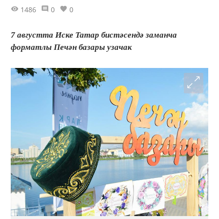
1486
0
0
7 августта Иске Татар бистәсендә заманча
форматлы Печән базары узачак