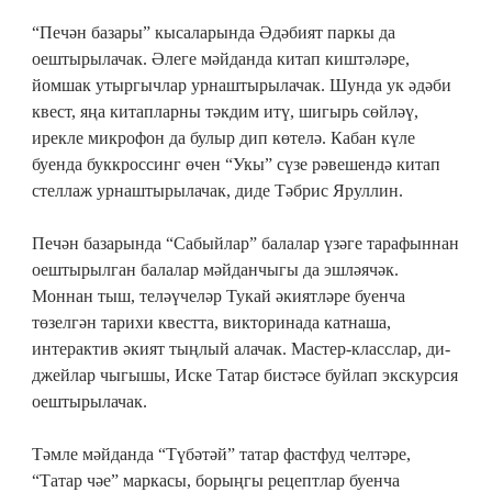
“Печән базары” кысаларында Әдәбият паркы да
оештырылачак. Әлеге мәйданда китап киштәләре,
йомшак утыргычлар урнаштырылачак. Шунда ук әдәби
квест, яңа китапларны тәкдим итү, шигырь сөйләү,
ирекле микрофон да булыр дип көтелә. Кабан күле
буенда буккроссинг өчен “Укы” сүзе рәвешендә китап
стеллаж урнаштырылачак, диде Тәбрис Яруллин.
Печән базарында “Сабыйлар” балалар үзәге тарафыннан
оештырылган балалар мәйданчыгы да эшләячәк.
Моннан тыш, теләүчеләр Тукай әкиятләре буенча
төзелгән тарихи квестта, викторинада катнаша,
интерактив әкият тыңлый алачак. Мастер-класслар, ди-
джейлар чыгышы, Иске Татар бистәсе буйлап экскурсия
оештырылачак.
Тәмле мәйданда “Түбәтәй” татар фастфуд челтәре,
“Татар чәе” маркасы, борыңгы рецептлар буенча