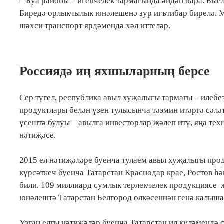
– Буа районы – игенчелек тармагында әйдәп бара. Бы
Биредә орлыкчылык юнәлешенә зур игътибар бирелә. М
шәхси транспорт ярдәмендә хәл иттеләр.
Россиядә иң яхшыларның берсе
Сер түгел, республика авыл хуҗалыгы тармагы – илебез
продуктлары белән үзен тулысынча тәэмин итәргә сәл
үсештә булуы – авылга инвесторлар җәлеп итү, яңа те
нәтиҗәсе.
2015 ел нәтиҗәләре буенча тулаем авыл хуҗалыгы про
күрсәткеч буенча Татарстан Краснодар крае, Ростов һ
били. 109 миллиард сумлык терлекчелек продукциясе 
юнәлештә Татарстан Белгород өлкәсеннән генә калыша
Узган елгы нәтиҗәләр буенча Татарстан ил күләмендә 