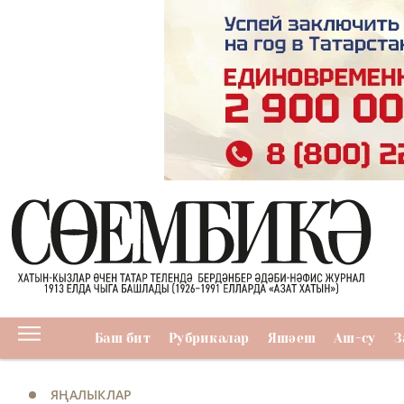
Баш бит
Рубрикалар
Яшәеш
Аш-су
З
ЯҢАЛЫКЛАР