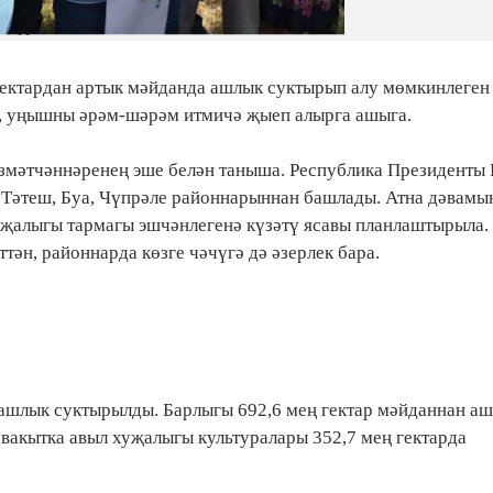
гектардан артык мәйданда ашлык суктырып алу мөмкинлеген 
и, уңышны әрәм-шәрәм итмичә җыеп алырга ашыга.
езмәтчәннәренең эше белән таныша. Республика Президенты
Тәтеш, Буа, Чүпрәле районнарыннан башлады. Атна дәвамы
уҗалыгы тармагы эшчәнлегенә күзәтү ясавы планлаштырыла.
ән, районнарда көзге чәчүгә дә әзерлек бара.
 ашлык суктырылды. Барлыгы 692,6 мең гектар мәйданнан а
 вакытка авыл хуҗалыгы культуралары 352,7 мең гектарда