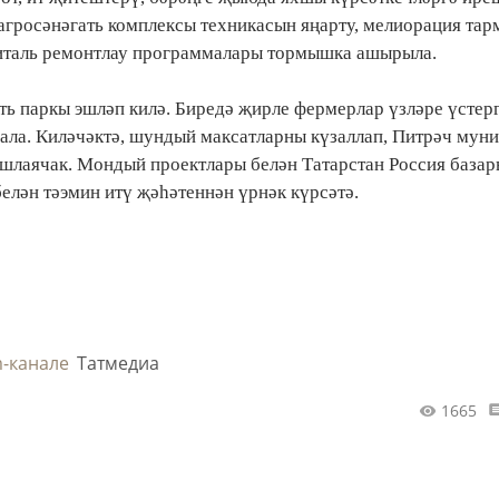
агросәнәгать комплексы техникасын яңарту, мелиорация тар
италь ремонтлау программалары тормышка ашырыла.
ть паркы эшләп килә. Биредә җирле фермерлар үзләре үстерг
 ала. Киләчәктә, шундый максатларны күзаллап, Питрәч мун
ашлаячак. Мондый проектлары белән Татарстан Россия база
елән тәэмин итү җәһәтеннән үрнәк күрсәтә.
m-канале
Татмедиа
1665