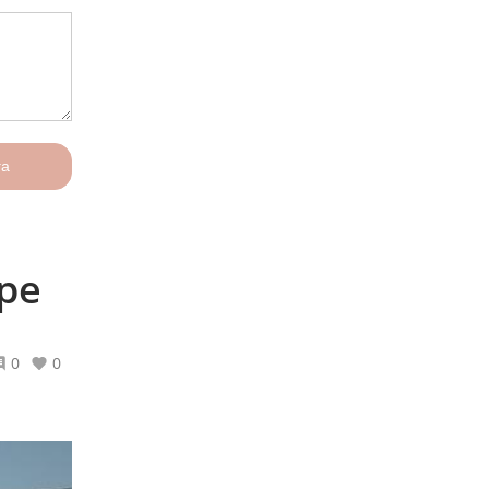
га
ре
0
0