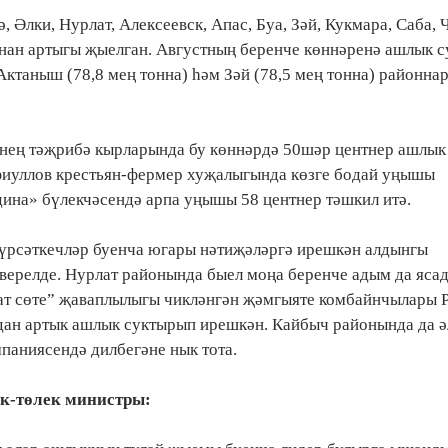
Әлки, Нурлат, Алексеевск, Апас, Буа, Зәй, Кукмара, Саба, 
ан артыгы җыелган. Августның беренче көннәренә ашлык 
 Актаныш (78,8 мең тонна) һәм Зәй (78,5 мең тонна) районна
нең тәҗрибә кырларында бу көннәрдә 50шәр центнер ашлык
фиуллов крестьян-фермер хуҗалыгында көзге бодай уңышы
ина» бүлекчәсендә арпа уңышы 58 центнер тәшкил итә.
үрсәткечләр буенча югары нәтиҗәләргә ирешкән алдынгы
верелде. Нурлат районында быел моңа беренче адым да яса
ат сөте” җаваплылыгы чикләнгән җәмгыяте комбайнчылары 
адан артык ашлык суктырып ирешкән. Кайбыч районында да ә
аниясендә дилбегәне нык тота.
к-төлек министры: