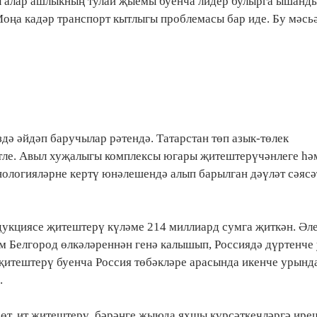
ел алар ашлыкның тулай җыемы буенча лидер булырга ышанды
оңа кадәр транспорт кытлыгы проблемасы бар иде. Бу мәсь
дә әйдәп баручылар рәтендә. Татарстан төп азык-төлек
әтле. Авыл хуҗалыгы комплексы югары җитештерүчәнлеге һә
хнологияләрне кертү юнәлешендә алып барылган дәүләт сәясә
дукциясе җитештерү күләме 214 миллиард сумга җиткән. Әл
әм Белгород өлкәләреннән генә калышып, Россиядә дүртенч
җитештерү буенча Россия төбәкләре арасында икенче урында
.
сөт, ит җитештерү, бәрәңге җыюда яхшы күрсәткечләргә ире