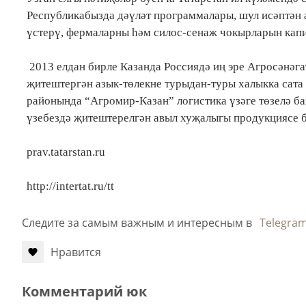
Республикабызда дәүләт программалары, шул исәптән 
үстерү, фермаларны һәм силос-сенаж чокырларын кап
2013 елдан бирле Казанда Россиядә иң эре Агросәнәга
җитештергән азык-төлекне турыдан-туры халыкка сата
районында “Агромир-Казан” логистика үзәге төзелә б
үзебездә җитештерелгән авыл хуҗалыгы продукциясе б
prav.tatarstan.ru
http://intertat.ru/tt
Следите за самым важным и интересным в
Telegra
Нравится
Комментарий юк