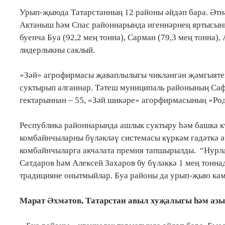
Урып-җыюда Татарстанның 12 районы әйдәп бара. Әтнә, 
Актаныш һәм Спас районнарында игеннәрнең яртысынн
буенча Буа (92,2 мең тонна), Сарман (79,3 мең тонна),
лидерлыкны саклый.
«Зәй» агрофирмасы җаваплылыгы чикләнгән җәмгыяте
суктырып алганнар. Тәтеш муниципаль районының Са
гектарыннан – 55, «Зәй шикәре» агорфирмасының «Род
Республика районнарында ашлык суктыру һәм башка к
комбайнчыларны бүләкләү системасы күркәм гадәткә ә
комбайнчыларга акчалата премия тапшырылды. “Нурл
Сатдаров һәм Алексей Захаров бу бүләккә 1 мең тонн
традицияне онытмыйлар. Буа районы да урып-җыю камп
Марат Әхмәтов, Татарстан авыл хуҗалыгы һәм азы