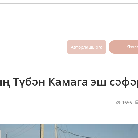
Авторлашырга
Язар
ң Түбән Камага эш сәфә
1656