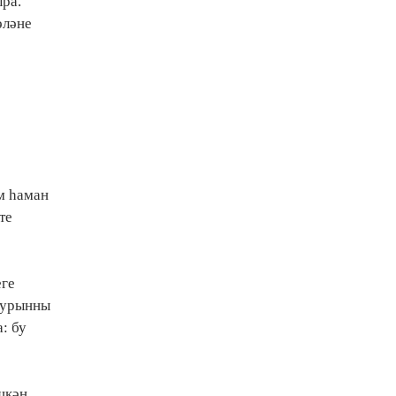
ра.
тамашасыннан да кызык
әләне
комедия күргәннәр диярсең!
м һаман
те
еге
е урынны
: бу
шкән.