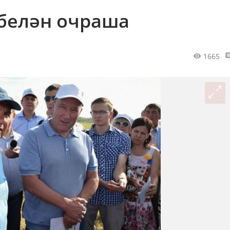
 белән очраша
1665