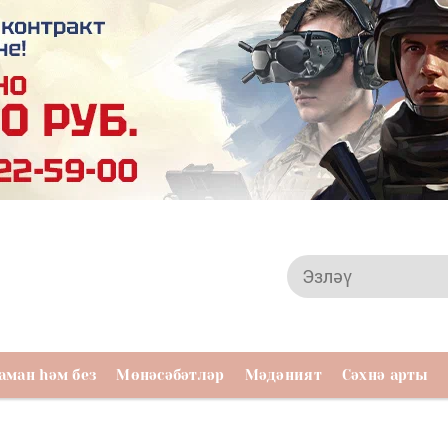
аман һәм без
Мөнәсәбәтләр
Мәдәният
Сәхнә арты