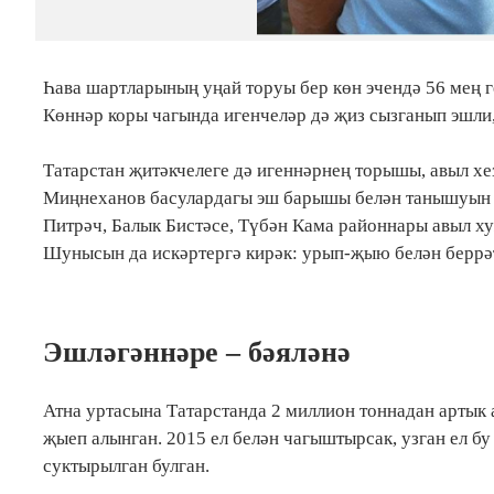
Һава шартларының уңай торуы бер көн эчендә 56 мең 
Көннәр коры чагында игенчеләр дә җиз сызганып эшл
Татарстан җитәкчелеге дә игеннәрнең торышы, авыл х
Миңнеханов басулардагы эш барышы белән танышуын 
Питрәч, Балык Бистәсе, Түбән Кама районнары авыл х
Шунысын да искәртергә кирәк: урып-җыю белән беррәтт
Эшләгәннәре – бәяләнә
Атна уртасына Татарстанда 2 миллион тоннадан артык
җыеп алынган. 2015 ел белән чагыштырсак, узган ел бу
суктырылган булган.