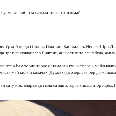
 булмаган кибеттә сатыла торган атланмай.
ре. Урта Азиядә (Индия, Пакстан, Бангладеш, Непал, Шри-Ла
дә яратып кулланалар.Билгеле, аны сатып та алып була, әмма
рвантлар һәм төрле-төрле өстәмәләр кушылмаган, майлылыг
 чиста май килеш калачак. Духовкада әзерләве бер дә мәшәк
ан сату нокталарында гына сатып алырга киңәш итәр идем. Г