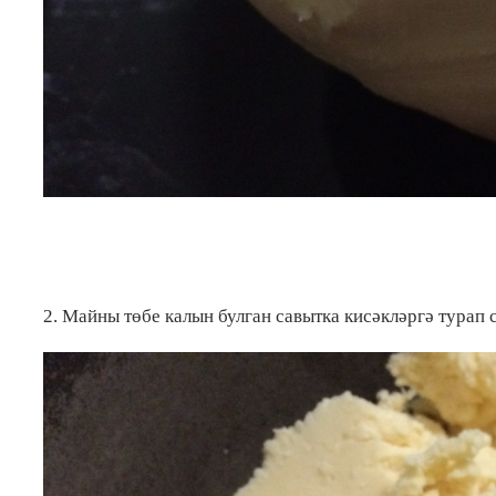
2. Майны төбе калын булган савытка кисәкләргә турап 