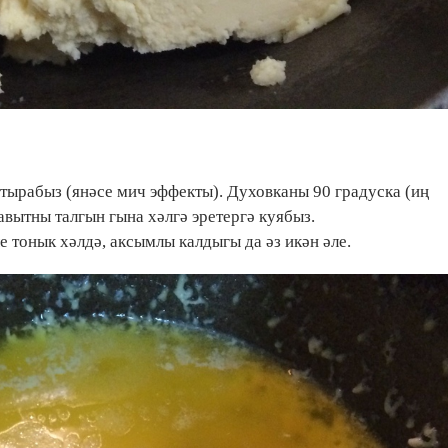
тырабыз (янәсе мич эффекты). Духовканы 90 градуска (иң
авытны талгын гына хәлгә эретергә куябыз.
е тонык хәлдә, аксымлы калдыгы да әз икән әле.