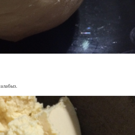
салабыз.