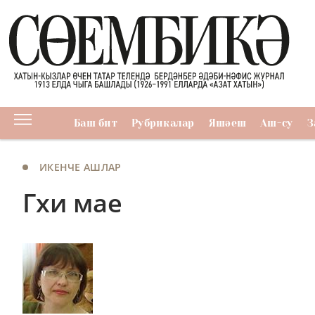
Баш бит
Рубрикалар
Яшәеш
Аш-су
З
ИКЕНЧЕ АШЛАР
Гхи мае