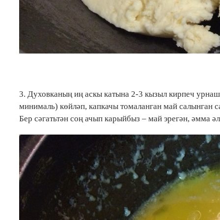
3. Духовканың иң аскы катына 2-3 кызыл кирпеч урнаш
минималь) көйләп, капкачы томаланган май салынган с
Бер сәгатьтән соң ачып карыйбыз – май эрегән, әмма әл