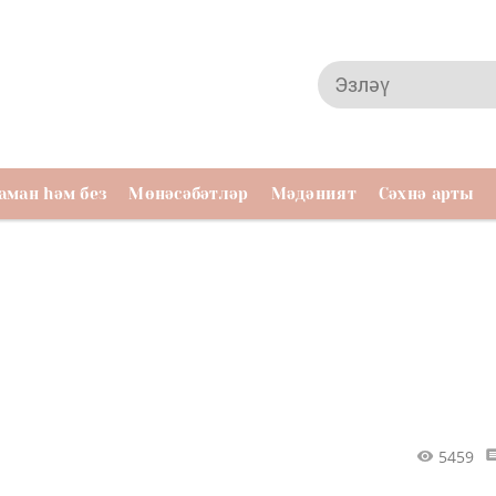
аман һәм без
Мөнәсәбәтләр
Мәдәният
Сәхнә арты
5459