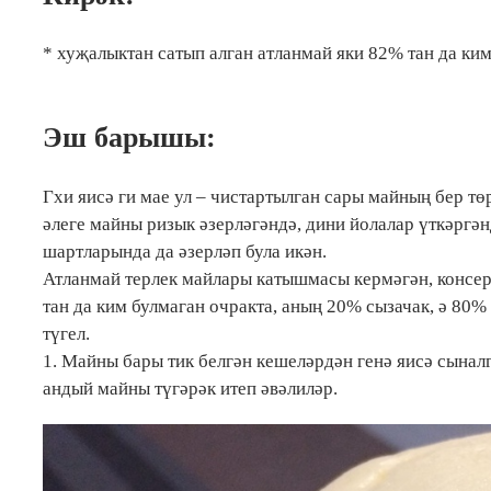
* хуҗалыктан сатып алган атланмай яки 82% тан да ким
Эш барышы:
Гхи яисә ги мае ул – чистартылган сары майның бер тө
әлеге майны ризык әзерләгәндә, дини йолалар үткәргән
шартларында да әзерләп була икән.
Атланмай терлек майлары катышмасы кермәгән, консе
тан да ким булмаган очракта, аның 20% сызачак, ә 80%
түгел.
1. Майны бары тик белгән кешеләрдән генә яисә сыналг
андый майны түгәрәк итеп әвәлиләр.