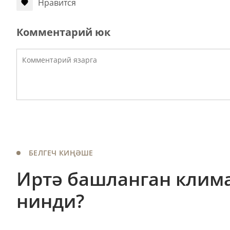
Нравится
Комментарий юк
БЕЛГЕЧ КИҢӘШЕ
Иртә башланган клим
нинди?