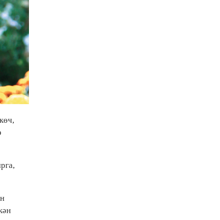
көч,
ә
рга,
ән
кән