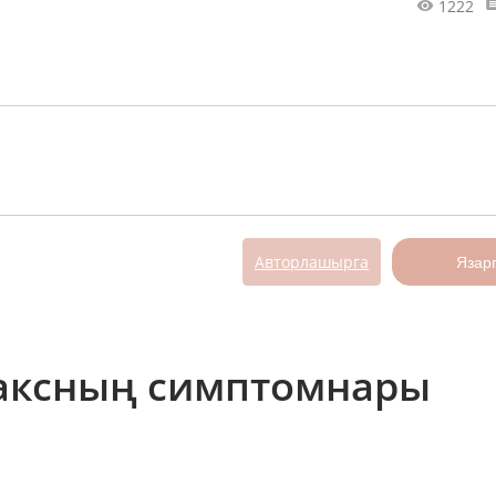
1222
Авторлашырга
Язар
аксның симптомнары