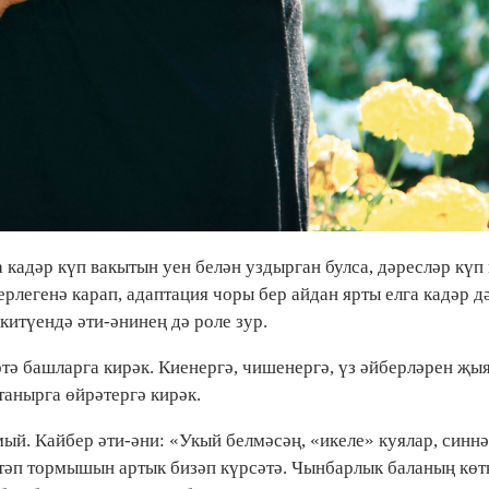
кадәр күп вакытын уен белән уздырган булса, дәресләр күп 
рлегенә карап, адаптация чоры бер айдан ярты елга кадәр д
китүендә әти-әнинең дә роле зур.
тә башларга кирәк. Киенергә, чишенергә, үз әйберләрен җыя
танырга өйрәтергә кирәк.
ый. Кайбер әти-әни: «Укый белмәсәң, «икеле» куялар, синн
әктәп тормышын артык бизәп күрсәтә. Чынбарлык баланың көт