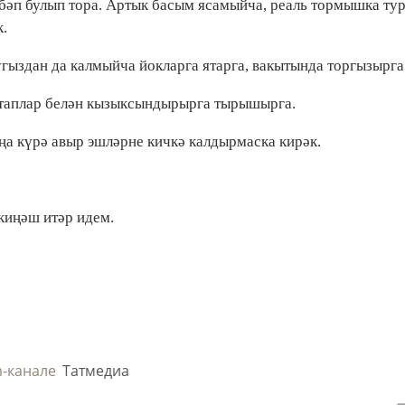
әбәп булып тора. Артык басым ясамыйча, реаль тормышка ту
.
угыздан да калмыйча йокларга ятарга, вакытында торгызырга
итаплар белән кызыксындырырга тырышырга.
а күрә авыр эшләрне кичкә калдырмаска кирәк.
 киңәш итәр идем.
m-канале
Татмедиа