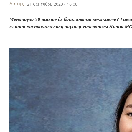
Автор,
21 Сентябрь 2023 - 16:08
Менопауза 30 яшьтә дә башланырга мөмкинме? Гинек
клиник хастаханәсенең акушер-гинекологы Лилия