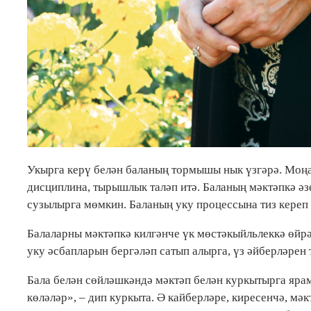
Укырга керү белән баланың тормышы нык үзгәрә. Моңа 
дисциплина, тырышлык таләп итә. Баланың мәктәпкә әзе
сузылырга мөмкин. Баланың уку процессына тиз кереп 
Балаларны мәктәпкә килгәнче үк мөстәкыйльлеккә өйрә
уку әсбапларын бергәләп сатып алырга, үз әйберләрен 
Бала белән сөйләшкәндә мәктәп белән куркытырга ярам
көләләр», – дип куркыта. Ә кайберләре, киресенчә, м