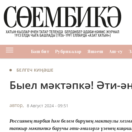
Баш бит
Рубрикалар
Яшәеш
Аш-су
З
БЕЛГЕЧ КИҢӘШЕ
Быел мәктәпкә! Әти-ә
автор,
8 Август 2024 - 09:51
Россиянең тәрбия һәм белем бирүнең мактаулы хезм
тапкыр мәктәпкә баручы әти-әниләргә үзенең киңәшл