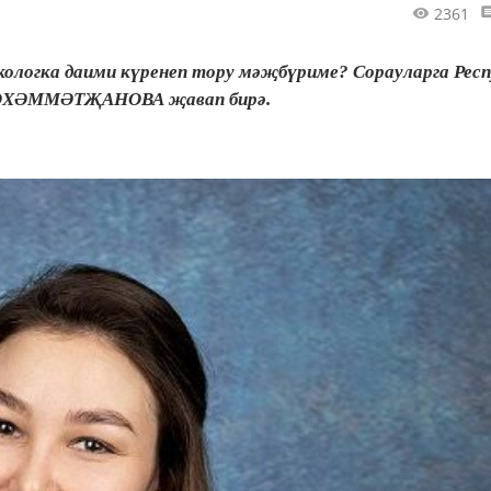
2361
ологка даими күренеп тору мәҗбүриме? Сорауларга Рес
 МӨХӘММӘТҖАНОВА җавап бирә.