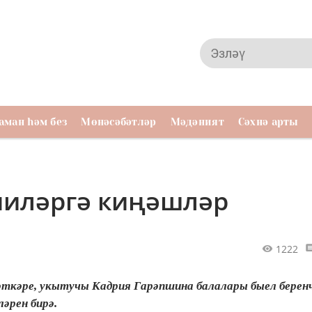
аман һәм без
Мөнәсәбәтләр
Мәдәният
Сәхнә арты
ниләргә киңәшләр
1222
әткәре, укытучы Кадрия Гарәпшина балалары быел берен
әрен бирә.