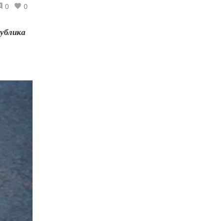
0
0
публика