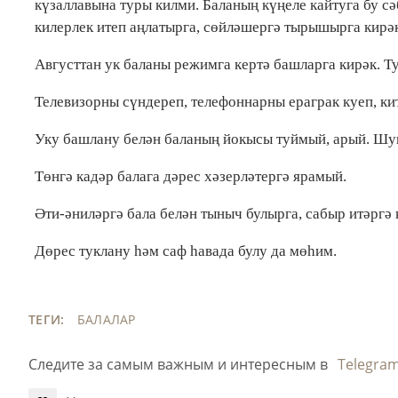
күзаллавына туры килми. Баланың күңеле кайтуга бу с
килерлек итеп аңлатырга, сөйләшергә тырышырга кирәк
Августтан ук баланы режимга кертә башларга кирәк. Т
Телевизорны сүндереп, телефоннарны ераграк куеп, к
Уку башлану белән баланың йокысы туймый, арый. Шуң
Төнгә кадәр балага дәрес хәзерләтергә ярамый.
Әти-әниләргә бала белән тыныч булырга, сабыр итәргә
Дөрес туклану һәм саф һавада булу да мөһим.
ТЕГИ:
БАЛАЛАР
Следите за самым важным и интересным в
Telegra