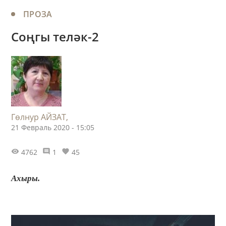
ПРОЗА
Соңгы теләк-2
Гөлнур АЙЗАТ,
21 Февраль 2020 - 15:05
4762
1
45
Ахыры.