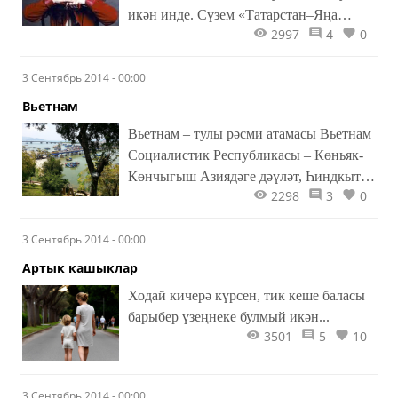
икән инде. Сүзем «Татарстан–Яңа
2997
4
0
гасыр» каналындагы «Манзара»
(«Хәерле иртә») тапшыруларының баш
3 Сентябрь 2014 - 00:00
мөхәррире..
Вьетнам
Вьетнам – тулы рәсми атамасы Вьетнам
Социалистик Республикасы – Көньяк-
Көнчыгыш Азиядәге дәүләт, Һиндкытай
2298
3
0
ярымутравында урнашкан.
Көнбатыштан – Лаос һәм Камбоджа,
3 Сентябрь 2014 - 00:00
төньяктан Кытай белән чиктәш..
Артык кашыклар
Ходай кичерә күрсен, тик кеше баласы
барыбер үзеңнеке булмый икән...
3501
5
10
3 Сентябрь 2014 - 00:00