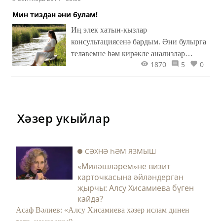
Мин тиздән әни булам!
Иң элек хатын-кызлар
консультациясенә бардым. Әни булырга
теләвемне һәм кирәкле анализлар
1870
5
0
тапшырырга әзер икәнемне белдергәч,
гинеколог сөенә-сөенә башын какты –
практикасында бу сорауга җитди якын..
Хәзер укыйлар
СӘХНӘ ҺӘМ ЯЗМЫШ
«Миләшләрем»не визит
карточкасына әйләндергән
җырчы: Алсу Хисамиева бүген
кайда?
Асаф Вәлиев: «Алсу Хисамиева хәзер ислам динен