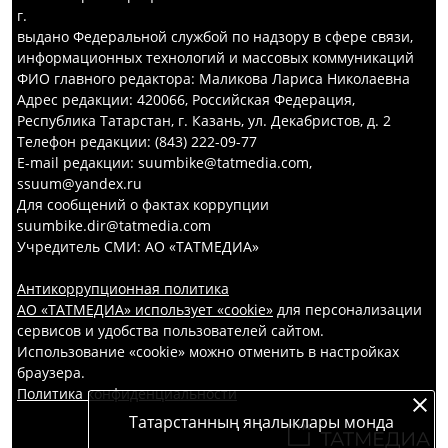
г.
выдано Федеральной службой по надзору в сфере связи,
информационных технологий и массовых коммуникаций
ФИО главного редактора: Маликова Лариса Николаевна
Адрес редакции: 420066, Российская Федерация,
Республика Татарстан, г. Казань, ул. Декабристов, д. 2
Телефон редакции: (843) 222-09-77
E-mail редакции: suumbike@tatmedia.com,
ssuum@yandex.ru
Для сообщений о фактах коррупции
suumbike.dir@tatmedia.com
Учредитель СМИ: АО «ТАТМЕДИА»
Антикоррупционная политика
АО «ТАТМЕДИА» использует «cookie»
для персонализации
сервисов и удобства пользователей сайтом.
Использование «cookie» можно отменить в настройках
браузера.
Политика конфиденциальности
Татарстанның яңалыклары монда