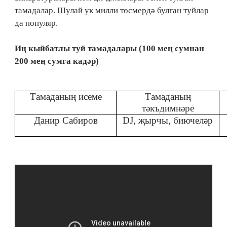
тамадалар. Шулай ук милли төсмердә булган туйлар
да популяр.
Иң кыйбатлы туй тамадалары (100 мең сумнан
200 мең сумга кадәр)
Тамаданың исеме
Тамаданың
тәкъдимнәре
Данир Сабиров
DJ, җырчы, биючеләр