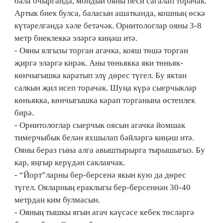
бала очырганда, мондый ояны песи сагалап торачак.
Артык биек булса, баласын ашатканда, кошның өскә
күтәрелгәндә хәле бетәчәк. Орнитологлар ояны 3-8
метр биеклеккә эләргә киңәш итә.
- Ояны ялгызы торган агачка, кояш төшә торган
җиргә эләргә кирәк. Аны төньякка яки төньяк-
көнчыгышка каратып элү дөрес түгел. Бу яктан
салкын җил исеп торачак. Шуңа күрә сыерчыклар
көньякка, көнчыгышка карап торганына өстенлек
бирә.
- Орнитологлар сыерчык оясын агачка йомшак
тимерчыбык белән яхшылап бәйләргә киңәш итә.
Ояны бераз гына алга авыштырырга тырышыгыз. Бу
кар, яңгыр керүдән саклаячак.
- “Йорт”ларны бер-берсенә якын кую да дөрес
түгел. Ояларның ераклыгы бер-берсеннән 30-40
метрдан ким булмасын.
- Ояның тышкы ягын агач кәүсәсе кебек төсләргә