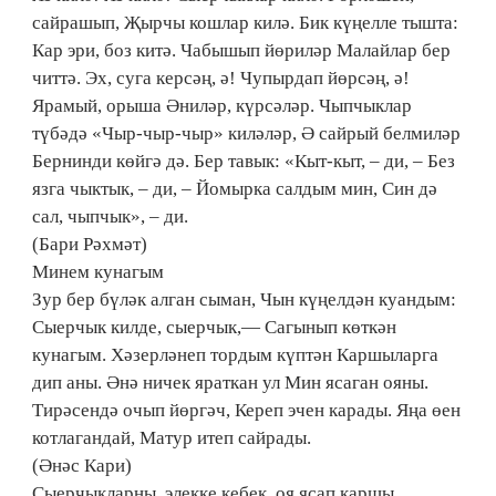
сайрашып, Җырчы кошлар килә. Бик күңелле тышта:
Кар эри, боз китә. Чабышып йөриләр Малайлар бер
читтә. Эх, суга керсәң, ә! Чупырдап йөрсәң, ә!
Ярамый, орыша Әниләр, күрсәләр. Чыпчыклар
түбәдә «Чыр-чыр-чыр» киләләр, Ә сайрый белмиләр
Бернинди көйгә дә. Бер тавык: «Кыт-кыт, – ди, – Без
язга чыктык, – ди, – Йомырка салдым мин, Син дә
сал, чыпчык», – ди.
(Бари Рәхмәт)
Минем кунагым
Зур бер бүләк алган сыман, Чын күңелдән куандым:
Сыерчык килде, сыерчык,— Сагынып көткән
кунагым. Хәзерләнеп тордым күптән Каршыларга
дип аны. Әнә ничек яраткан ул Мин ясаган ояны.
Тирәсендә очып йөргәч, Кереп эчен карады. Яңа өен
котлагандай, Матур итеп сайрады.
(Әнәс Кари)
Сыерчыкларны, элекке кебек, оя ясап каршы