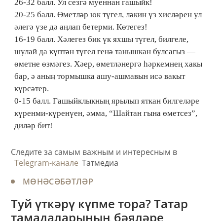
26-32 балл. Ул сезгә муеннан гашыйк!
20-25 балл. Өметләр юк түгел, ләкин үз хисләрен ул
әлегә үзе дә аңлап бетерми. Көтегез!
16-19 балл. Хәлегез бик үк яхшы түгел, билгеле,
шулай да күптән түгел генә танышкан булсагыз —
өметне өзмәгез. Хәер, өметләнергә һәркемнең хакы
бар, ә аның тормышка ашу-ашмавын исә вакыт
күрсәтер.
0-15 балл. Гашыйклыкның ярылып яткан билгеләре
күренми-күренүен, әмма, “Шайтан гына өметсез”,
диләр бит!
Следите за самым важным и интересным в
Telegram-канале
Татмедиа
МӨНӘСӘБӘТЛӘР
Туй үткәрү күпме тора? Татар
тамадаларының бәяләре