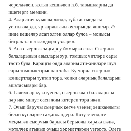
черелдәвен, колын кешнәвен һ.б. тавышларны да
ишетергә мөмкин.
4. Алар агач куышларында, түбә астындагы
уентыкларда, яр карлыгачы ояларында яшиләр. Ә
инде кешеләр ясап элгән оялар булса – монысы
бигрәк тә шатландыра үзләрен.
5. Ана сыерчык зәңгәрсу йомырка сала. Сыерчык
балаларының авызлары зур, томшык читләре сары
төстә була. Караңгы ояда аларны әти-әниләре шул
сары томшыкларыннан таба. Бу чорда сыерчык
концертлары туктап тора, чөнки аларның балаларын
ашатасылары бар.
6. Галимнәр күзәтүенчә, сыерчыклар балаларына
һәр ике минут саен җим китереп тора икән.
7. Очып баручы сыерчык көтүе үзенең оешканлыгы
белән күпләрне гаҗәпләндерә. Көтү эчендәге
меңләгән сыерчык барысы берьюлы хәрәкәтләнә,
мәтәлчек атынып очыш хәрәкәтләрен үзгәртә. Әлеге