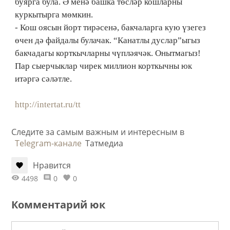
буярга була. Ә менә башка төсләр кошларны
куркытырга мөмкин.
- Кош оясын йорт тирәсенә, бакчаларга кую үзегез
өчен дә файдалы булачак. “Канатлы дуслар”ыгыз
бакчадагы корткыч­ларны чүпләячәк. Онытмагыз!
Пар сыерчыклар чирек миллион корткычны юк
итәргә сәләтле.
http://intertat.ru/tt
Следите за самым важным и интересным в
Telegram-канале
Татмедиа
Нравится
4498
0
0
Комментарий юк