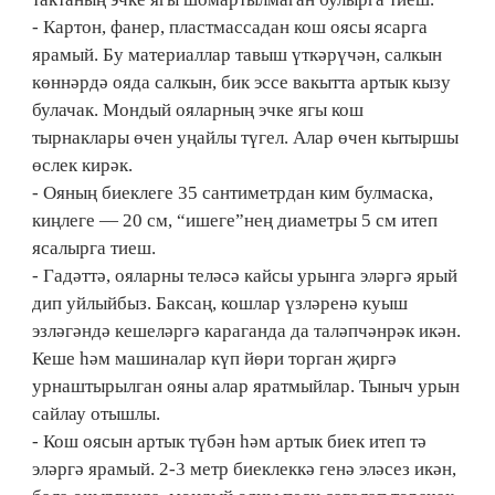
- Картон, фанер, пластмассадан кош оясы ясарга
ярамый. Бу материаллар тавыш үткәрүчән, салкын
көннәрдә ояда салкын, бик эссе вакытта артык кызу
булачак. Мондый ояларның эчке ягы кош
тырнаклары өчен уңайлы түгел. Алар өчен кытыршы
өслек кирәк.
- Ояның биеклеге 35 сантиметрдан ким булмаска,
киңлеге — 20 см, “ишеге”нең диаметры 5 см итеп
ясалырга тиеш.
- Гадәттә, ояларны теләсә кайсы урынга эләргә ярый
дип уйлыйбыз. Баксаң, кошлар үзләренә куыш
эзләгәндә кешеләргә караганда да таләпчәнрәк икән.
Кеше һәм машиналар күп йөри торган җиргә
урнаштырылган ояны алар яратмыйлар. Тыныч урын
сайлау отышлы.
- Кош оясын артык түбән һәм артык биек итеп тә
эләргә ярамый. 2-3 метр биеклеккә генә эләсез икән,