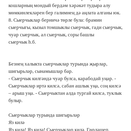
кошларның мондый бердәм хәрәкәт тудыра алу
мөмкинлекләрен бер галимнең дә аңлата алганы юк.
8. Сыерчыклар берничә төрле була: брамин
сыерчыгы, кызыл томшыклы сыерчык, гади сыерчык,
чуар сыерчык, ал сыерчык, соры башлы
сыерчык һ.б.
Безнең халыкта сыерчыклар турында җырлар,
шигырьләр, сынамышлар бар.
- Сыерчык килгәндә чуар булса, карабодай уңар. -
Сыерчыклар иртә килсә, сабан ашлык уңа, соң килсә
– арыш уңа. - Сыерчыктан алда тургай килсә, туклык
булыр.
Сыерчыклар турында шигырьләр
Яз килә
Яз килә! Яз килә! Сыерчыклар килә. Гөрләшеп,