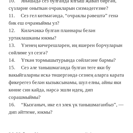
10. Янәшәдә сез булганда ялгыш җавап биргән,
сүзләрне оныткан очракларын сизмәдегезме?
11. Сез гел көтмәгәндә, “очраклы рәвештә” генә
бик еш очрамыймы ул?
12. Киләчәккә булган планнары белән
уртаклашканы юкмы?
13. Үзенең кичерешләрен, иң яшерен борчуларын
сөйлиме ул сезгә?
14. Үткән тормышытурында сөйләгәне бармы?
15. Сез әле танышмаганда булган теге яки бу
вакыйгаларны искә төшергәндә сезнең аларга карата
фикерегез белән кызыксынамы, шул елны, айны яки
көнне син кайда, нәрсә эшли идең, дип
сорашмыймы?
16. “Кызганыч, ике ел элек үк танышмаганбыз”, —
дип әйттеме, юкмы?