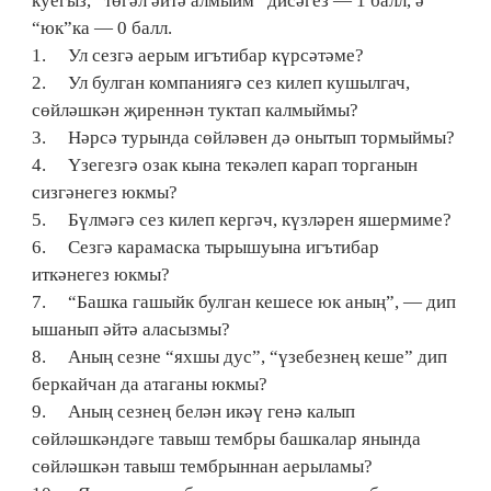
куегыз, “төгәл әйтә алмыйм” дисәгез — 1 балл, ә
“юк”ка — 0 балл.
1. Ул сезгә аерым игътибар күрсәтәме?
2. Ул булган компаниягә сез килеп кушылгач,
сөйләшкән җиреннән туктап калмыймы?
3. Нәрсә турында сөйләвен дә онытып тормыймы?
4. Үзегезгә озак кына текәлеп карап торганын
сизгәнегез юкмы?
5. Бүлмәгә сез килеп кергәч, күзләрен яшермиме?
6. Сезгә карамаска тырышуына игътибар
иткәнегез юкмы?
7. “Башка гашыйк булган кешесе юк аның”, — дип
ышанып әйтә аласызмы?
8. Аның сезне “яхшы дус”, “үзебезнең кеше” дип
беркайчан да атаганы юкмы?
9. Аның сезнең белән икәү генә калып
сөйләшкәндәге тавыш тембры башкалар янында
сөйләшкән тавыш тембрыннан аерыламы?