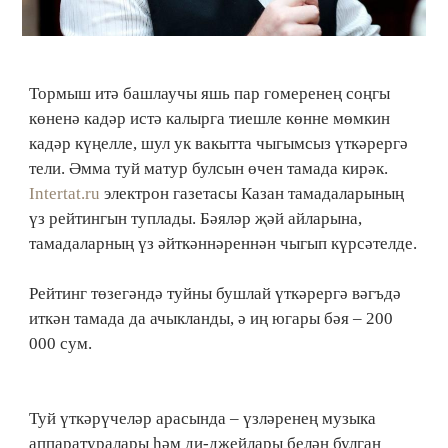
Тормыш итә башлаучы яшь пар гомеренең соңгы
көненә кадәр истә калырга тиешле көнне мөмкин
кадәр күңелле, шул ук вакытта чыгымсыз үткәрергә
тели. Әмма туй матур булсын өчен тамада кирәк.
Intertat.ru
электрон газетасы Казан тамадаларының
үз рейтингын туплады. Бәяләр җәй айларына,
тамадаларның үз әйткәннәреннән чыгып күрсәтелде.
Рейтинг төзегәндә туйны бушлай үткәрергә вәгъдә
иткән тамада да ачыкланды, ә иң югары бәя – 200
000 сум.
Туй үткәрүчеләр арасында – үзләренең музыка
аппаратуралары һәм ди-джейлары белән булган