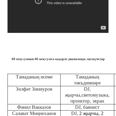
60 мең сумнан 40 мең сумга кадәрле диапазонда эшләүчеләр
Тамаданың исеме
Тамаданың
тәкъдимнәре
Зөлфәт Зиннуров
DJ,
җырчы,светомузыка,
проектор, экран
Фәнил Вакказов
DJ, баянист
Салават Миңнеханов
DJ,
2 җырчы, 2