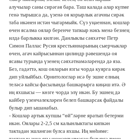
алучылар саны сирәгәя бара. Таш калада алар күпме
генә тырышса да, үзенә оя корырлык агачны сирәк
таба икәнен истән чыгармыйк. Сүз уңаеннан, кошлар
өчен ясалма оялар беренче тапкыр нәкъ менә безнең
илдә барлыкка килгән. Данлыклы сәяхәтче Петр
Симон Паллас Русия крестьяннарының сыерчыклар
өчен, агач кайрысыннан цилиндр рәвешендә оя
ясавы турында үзенең сәяхәтнамәләрендә дә яза.
Без, гадәттә, кош ояларын язгы чорда куярга кирәк
дип уйлыйбыз. Орнитологлар исә бу эшне елның
теләсә кайсы фасылында башкарырга киңәш итә. Ә
иң яхшысы — көзге чорда элү икән. Бу эшнең дә
кайбер үзенчәлекләрен белеп башкарсак файдалы
булыр дип ышанабыз.
- Кошлар артык купшы “өй”ләрне яратып бетерми
икән. Оялары 2-2,5 см калынлыктагы кипкән
тактадан эшләнгән булса яхшы. Иң мөһиме:
тактаның эчке ягы шомартылмаган булырга тиеш.