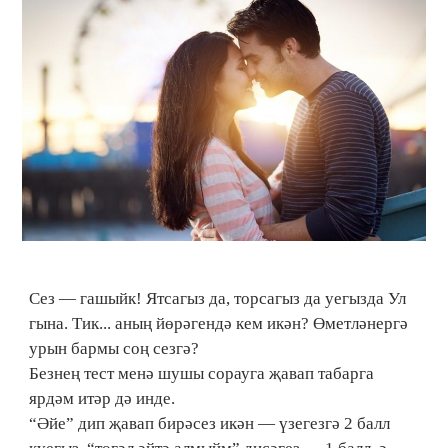
Сез — гашыйк! Ятсагыз да, торсагыз да уегызда Ул
гына. Тик... аның йөрәгендә кем икән? Өметләнергә
урын бармы соң сезгә?
Безнең тест менә шушы сорауга җавап табарга
ярдәм итәр дә инде.
“Әйе” дип җавап бирәсез икән — үзегезгә 2 балл