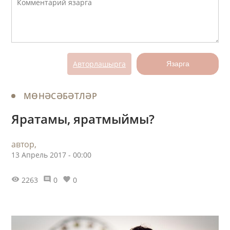
Авторлашырга
Язарга
МӨНӘСӘБӘТЛӘР
Яратамы, яратмыймы?
автор,
13 Апрель 2017 - 00:00
2263
0
0