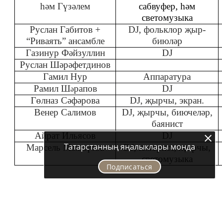
һәм Гүзәлем
сабвуфер, һәм
светомузыка
Руслан Габитов +
DJ, фольклор җыр-
“Риваять” ансамбле
биюләр
Газинур Фәйзуллин
DJ
Руслан Шәрәфетдинов
Гамил Нур
Аппаратура
Рамил Ш
рапов
DJ
ә
Гөлназ Сәфәрова
DJ, җырчы, экран.
Венер Салимов
DJ, җырчы, биючеләр,
баянист
Айрат Ильясов
DJ
Татарстанның яңалыклары монда
Марсель Мәхмүтов
DJ, юморист, җырчы,
светомузыка
Подписаться