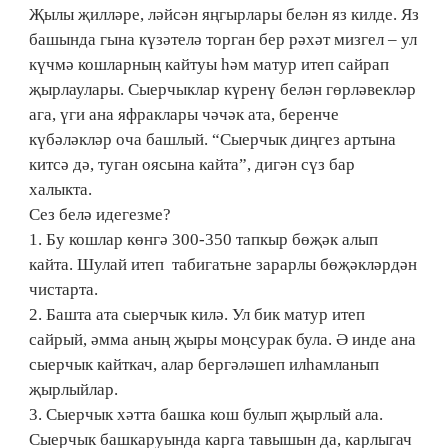
Җылы җилләре, ләйсән яңгырлары белән яз килде. Яз
башында гына күзәтелә торган бер рәхәт мизгел – ул
күчмә кошларның кайтуы һәм матур итеп сайрап
җырлаулары. Сыерчыклар күренү белән гөрләвекләр
ага, үги ана яфраклары чәчәк ата, беренче
күбәләкләр оча башлый. “Сыерчык диңгез артына
китсә дә, туган оясына кайта”, дигән сүз бар
халыкта.
Сез белә идегезме?
1. Бу кошлар көнгә 300-350 тапкыр бөҗәк алып
кайта. Шулай итеп табигатьне зарарлы бөҗәкләрдән
чистарта.
2. Башта ата сыерчык килә. Ул бик матур итеп
сайрый, әмма аның җыры моңсурак була. Ә инде ана
сыерчык кайткач, алар бергәләшеп илһамланып
җырлыйлар.
3. Сыерчык хәтта башка кош булып җырлый ала.
Сыерчык башкаруында карга тавышын да, карлыгач