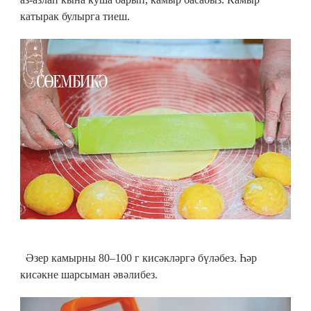
катырак булырга тиеш.
Әзер камырны 80–100 г кисәкләргә бүләбез. Һәр
кисәкне шарсыман әвәлибез.