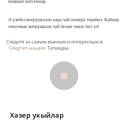
йомшап китсеннәр.
Ә үзебез мәтрүшкәләп кара чәй пешерә торабыз. Кайнар
очпочмак мәтрүшкәле чәй белән тәмле бит ул!
Следите за самым важным и интересным в
Telegram-канале
Татмедиа
Хәзер укыйлар