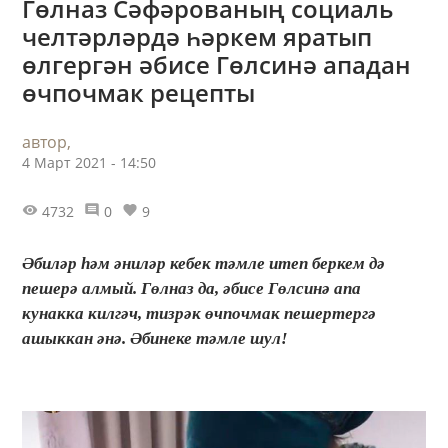
Гөлназ Сәфәрованың социаль
челтәрләрдә һәркем яратып
өлгергән әбисе Гөлсинә ападан
өчпочмак рецепты
автор,
4 Март 2021 - 14:50
4732
0
9
Әбиләр һәм әниләр кебек тәмле итеп беркем дә
пешерә алмый. Гөлназ да, әбисе Гөлсинә апа
кунакка килгәч, тизрәк өчпочмак пешертергә
ашыккан әнә. Әбинеке тәмле шул!