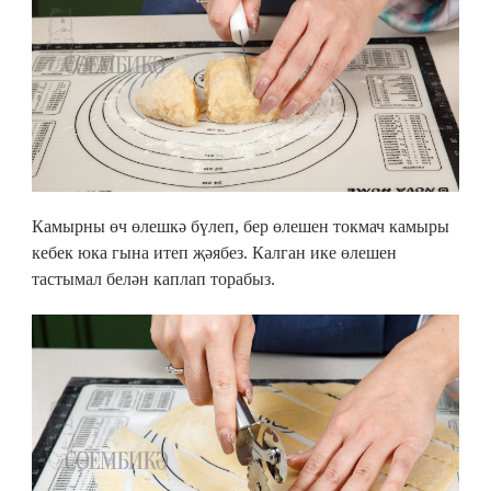
Камырны өч өлешкә бүлеп, бер өлешен токмач камыры
кебек юка гына итеп җәябез. Калган ике өлешен
тастымал белән каплап торабыз.