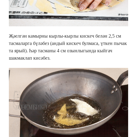
Җәелгән камырны кырлы-кырлы кискеч белән 2,5 см
тасмаларга бүләбез (андый кискеч булмаса, үткен пычак
та ярый). Һәр тасманы 4 см озынлыгында кыйгач
шакмаклап кисәбез.