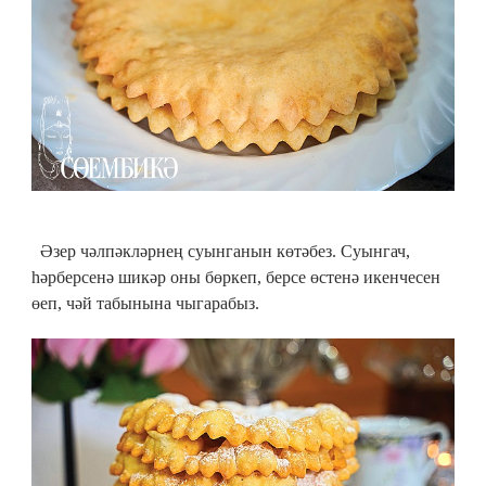
Әзер чәлпәкләрнең суынганын көтәбез. Суынгач,
һәрберсенә шикәр оны бөркеп, берсе өстенә икенчесен
өеп, чәй табынына чыгарабыз.