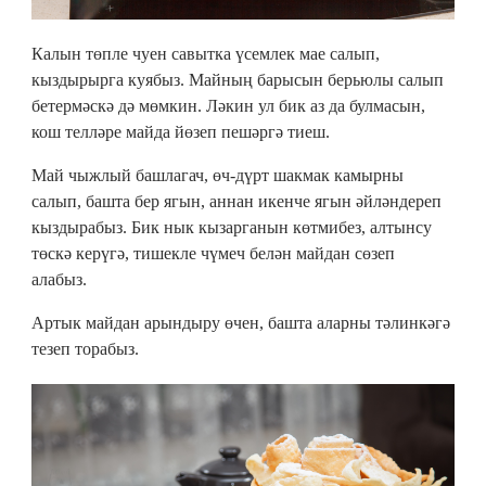
Калын төпле чуен савытка үсемлек мае салып,
кыздырырга куябыз. Майның барысын берьюлы салып
бетермәскә дә мөмкин. Ләкин ул бик аз да булмасын,
кош телләре майда йөзеп пешәргә тиеш.
Май чыжлый башлагач, өч-дүрт шакмак камырны
салып, башта бер ягын, аннан икенче ягын әйләндереп
кыздырабыз. Бик нык кызарганын көтмибез, алтынсу
төскә керүгә, тишекле чүмеч белән майдан сөзеп
алабыз.
Артык майдан арындыру өчен, башта аларны тәлинкәгә
тезеп торабыз.