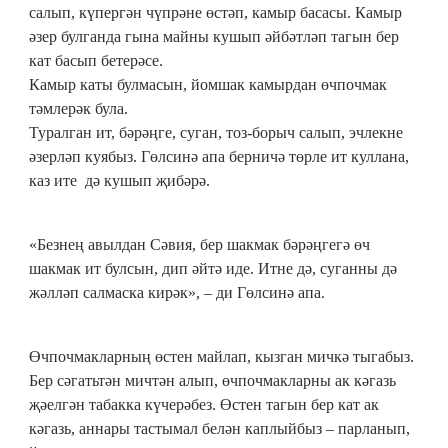
салып, күпергән чүпрәне өстәп, камыр басасы. Камыр
әзер булганда гына майны кушып әйбәтләп тагын бер
кат басып бетерәсе.
Камыр каты булмасын, йомшак камырдан өчпочмак
тәмлерәк була.
Туралган ит, бәрәңге, суган, тоз-борыч салып, эчлекне
әзерләп куябыз. Гөлсинә апа берничә төрле ит куллана,
каз ите дә кушып җибәрә.
«Безнең авылдан Сәвия, бер шакмак бәрәңгегә өч
шакмак ит булсын, дип әйтә иде. Итне дә, суганны дә
жәлләп салмаска кирәк», – ди Гөлсинә апа.
Өчпочмакларның өстен майлап, кызган мичкә тыгабыз.
Бер сәгатьтән мичтән алып, өчпочмакларны ак кәгазь
җәелгән табакка күчерәбез. Өстен тагын бер кат ак
кәгазь, аннары тастымал белән каплыйбыз – парланып,