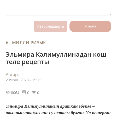
Авторлашырга
Язарга
МИЛЛИ РИЗЫК
Эльмира Кәлимуллинадан кош
теле рецепты
Автор,
2 Июнь 2023 - 15:29
8064
0
0
Эльмира Кәлимуллинаның яраткан әбекәе –
авылның атаклы аш-су остасы булган. Ул пешергән