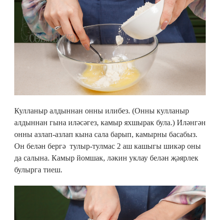
Кулланыр алдыннан онны илибез. (Онны кулланыр
алдыннан гына иләсәгез, камыр яхшырак була.) Иләнгән
онны азлап-азлап кына сала барып, камырны басабыз.
Он белән бергә тулыр-тулмас 2 аш кашыгы шикәр оны
да салына. Камыр йомшак, ләкин уклау белән җәярлек
булырга тиеш.