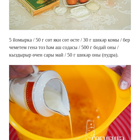
5 йомырка / 50 г сөт яки сөт өсте / 30 г шикәр комы / бер
чеметем генә тоз һәм аш содасы / 500 г бодай оны /
кыздырыр өчен сары май / 50 г шикәр оны (пудра).