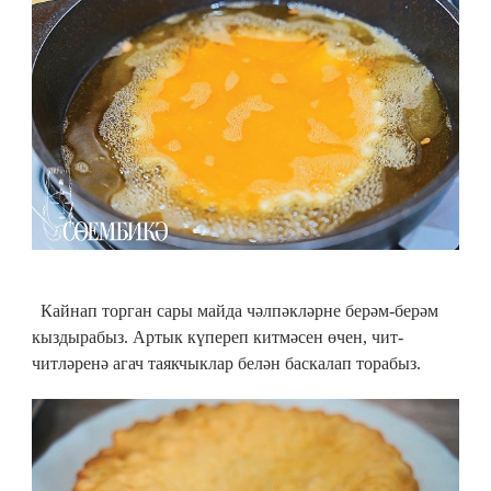
Кайнап торган сары майда чәлпәкләрне берәм-берәм
кыздырабыз. Артык күпереп китмәсен өчен, чит-
читләренә агач таякчыклар белән баскалап торабыз.