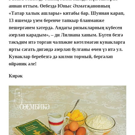
аннан оттым. Өе­бездә Юныс Әхмәтҗановның
«Татар халык ашлары» китабы бар. Шуннан карап,
13 яшемдә үзем беренче тапкыр бланманже
пешергәнем хәтердә. Андагы ризыкларның күбесен
әзерләп карадым», – ди Лилиана ханым. Бүген безгә
тәкъдим итә торган чәлпәкне көтелмәгән кунакларга
ярты сәгать дигәндә әзерләп булганы өчен үз итә ул.
Кунаклар беребезгә дә килми тормый, бергәләп
өйрәник әле!
Кирәк