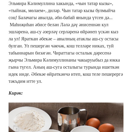
Эльмира Кәлимуллина хакында, «чын татар кызы»,
«тыйнак, мөлаем», диләр. Чын татар кызы булмыйча
соң! Балачагы авылда, әби-бабай янында үтсен дә...
Маһиҗиһан әбисе белән Ләлә дәү әнисеннән кул
эшләренә, аш-су әзерләү серләренә өйрәнеп үскән кыз
ла ул! Яраткан әбекәе – авылның атаклы аш-су остасы
булган. Ул пешергән чәкчәк, кош телләре никах, туй
табыннарын бизәгән. Чираттагы осталык дәресенә
җырчы Эльмира Кәлимуллинаны чакыруыбыз да юкка
гына түгел. Аның аш-суга осталыгы турында ишеткән
идек инде. Әбекәе өйрәткәнчә итеп, кош теле пешерергә
тәкъдим итте ул.
Кирәк: