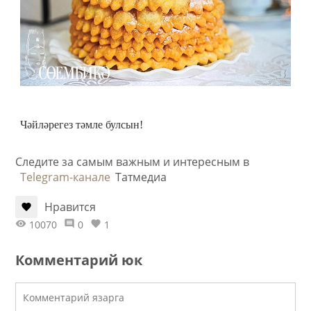
Чәйләрегез тәмле булсын!
Следите за самым важным и интересным в
Telegram-канале
Татмедиа
Нравится
10070
0
1
Комментарий юк