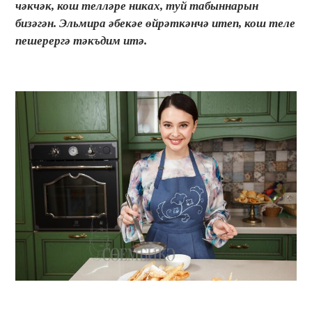
чәкчәк, кош телләре никах, туй табыннарын
бизәгән. Эльмира әбекәе өйрәткәнчә итеп, кош теле
пешерергә тәкъдим итә.