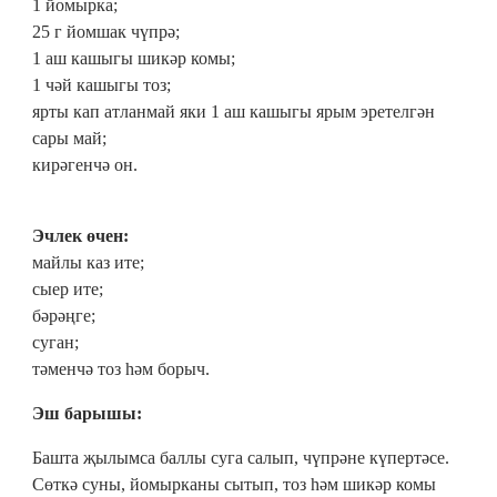
1 йомырка;
25 г йомшак чүпрә;
1 аш кашыгы шикәр комы;
1 чәй кашыгы тоз;
ярты кап атланмай яки 1 аш кашыгы ярым эретелгән
сары май;
кирәгенчә он.
Эчлек өчен:
майлы каз ите;
сыер ите;
бәрәңге;
суган;
тәменчә тоз һәм борыч.
Эш барышы:
Башта җылымса баллы суга салып, чүпрәне күпертәсе.
Сөткә суны, йомырканы сытып, тоз һәм шикәр комы