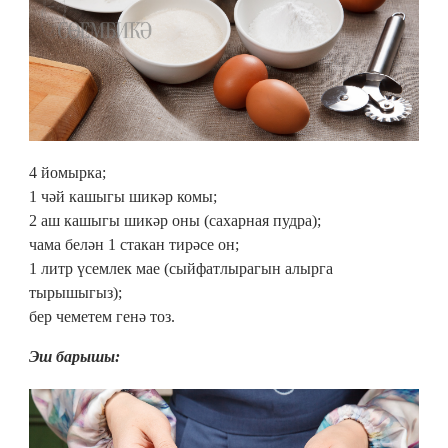
4 йомырка;
1 чәй кашыгы шикәр комы;
2 аш кашыгы шикәр оны (сахарная пудра);
чама белән 1 стакан тирәсе он;
1 литр үсемлек мае (сыйфатлырагын алырга
тырышыгыз);
бер чеметем генә тоз.
Эш барышы: