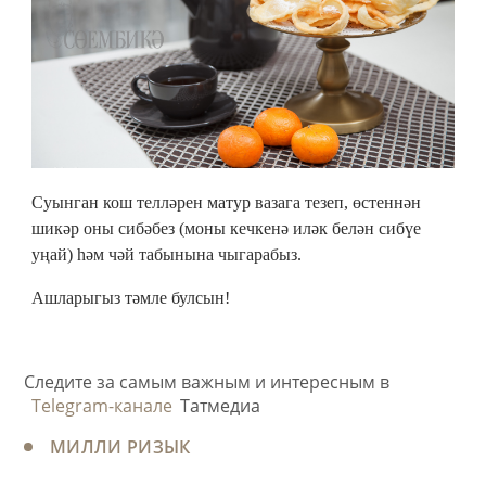
Суынган кош телләрен матур вазага тезеп, өстеннән
шикәр оны сибәбез (моны кечкенә иләк белән сибүе
уңай) һәм чәй табынына чыгарабыз.
Ашларыгыз тәмле булсын!
Следите за самым важным и интересным в
Telegram-канале
Татмедиа
МИЛЛИ РИЗЫК