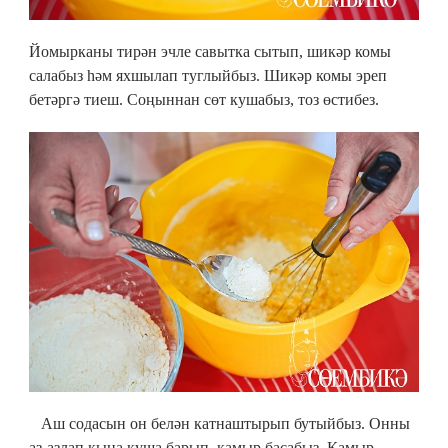
Йомырканы тирән эчле савытка сытып, шикәр комы
салабыз һәм яхшылап туглыйбыз. Шикәр комы эреп
бетәргә тиеш. Соңыннан сөт кушабыз, тоз өстибез.
Аш содасын он белән катнаштырып бутыйбыз. Онны
аз-азлап кына куша барып, камыр басабыз. Камыр