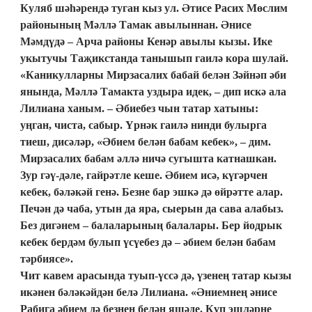
Куляб шәһәрендә туган кыз ул. Әтисе Расих Мөслим
районының Мәллә Тамак авылыннан. Әнисе
Мәмдүдә – Арча районы Кенәр авылы кызы. Ике
укытучы Таҗикстанда танышып гаилә кора шулай.
«Каникулларны Мирзасалих бабай белән Зәйнәп әби
янында, Мәллә Тамакта уздыра идек, – дип искә ала
Лилиана ханым. – Әбиебез чын татар хатыны:
уңган, чиста, сабыр. Үрнәк гаилә нинди булырга
тиеш, дисәләр, «Әбием белән бабам кебек», – дим.
Мирзасалих бабам әллә ничә сугышта катнашкан.
Зур гәү-дәле, гайрәтле кеше. Әбием исә, күгәрчен
кебек, бәләкәй генә. Безне бар эшкә дә өйрәтте алар.
Печән дә чаба, утын да яра, сыерын да сава алабыз.
Без дигәнем – балалары­ның балалары. Бер йодрык
кебек бердәм булып үсүебез дә – әбием белән бабам
тәрбиясе».
Чит кавем арасында туып-үссә дә, үзенең татар кызы
икәнен бәләкәй­дән белә Лилиана. «Әниемнең әнисе
Рабига әбием дә безнең белән яшә­де. Күп эшләрне