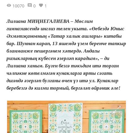
10070
0
1
Лилиана МИҢНЕГАЛИЕВА – Мөслим
гимназиясендә инглиз телен укыта. «Өе­бездә Юныс
Әхмәтҗановның «Татар халык ашлары» китабы
бар. Шуннан карап, 13 яшемдә үзем беренче тапкыр
бланманже пешергәнем хәтердә. Андагы
ризыкларның күбесен әзерләп карадым», – ди
Лилиана ханым. Бүген безгә тәкъдим итә торган
чәлпәкне көтелмәгән кунакларга ярты сәгать
дигәндә әзерләп булганы өчен үз итә ул. Кунаклар
беребезгә дә килми тормый, бергәләп өйрәник әле!