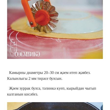
Камырны диаметры 20–30 см җәем итеп җәябез.
Калынлыгы 2 мм тирәсе булсын.
Җәем зуррак булса, тәлинкә куеп, кырыйдан чыгып
калганын кисәбез.