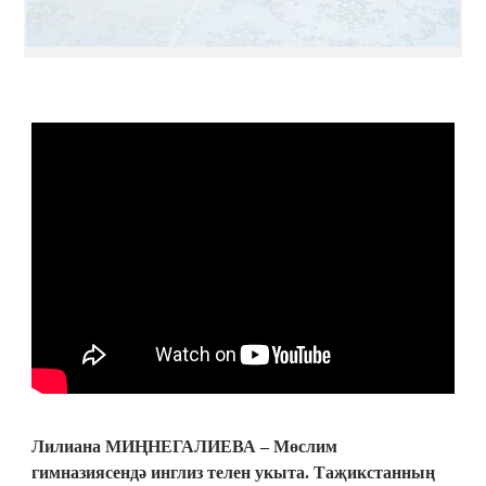
Лилиана МИҢНЕГАЛИЕВА – Мөслим
гимназиясендә инглиз телен укыта. Таҗикстанның