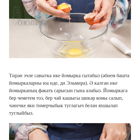
Тирән эчле савытка ике йомырка сытабыз (әбием башта
йомыркаларны юа иде, ди Эльмира). Ә калган ике
йомырканың фәкать сарысын гына алабыз. Йомыркага
бер чеметем тоз, бер чәй кашыгы шикәр комы салып,
чәнечке яки тимерчыбык туглагыч белән яхшылап
туглыйбыз.