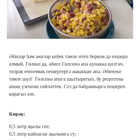
Әбиләр һәм әниләр кебек тәмле итеп беркем дә пешерә
алмый. Гөлназ да, әбисе Гөлсинә апа кунакка килгәч,
тизрәк өчпочмак пешертергә ашыккан әнә. Әбинеке
тәмле шул! Гөлсинә апага шалтыратып, бу рецептны
аның үзеннән сөйләттек. Сез дә бәйрәмнәргә пешереп
карагыз әле.
Кирәк:
0,5 литр җылы сөт;
0,5 литр кайнаган җылымса су;