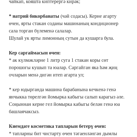
чайкап, кояшта киптерергә кирәк;
* натрий бикорбанаты
(чәй содасы). Керне агарту
өчен, ярты стакан соданы машинаның кондиционер
сала торган бүлеменә салалар.
Шулай ук ярты лимонның сутын да кушарга була.
Кер саргаймасын өчен:
* ак күлмәкләрне 1 литр суга 1 стакан коры сөт
порошогы кушып та юалар. Саргайган яка һәм җиң
очларын менә дигән итеп агарта ул;
* кер юдырганда машина барабанына кечкенә генә
янчыкка төрелгән йомырка кабыгы салып карагыз әле.
Соңыннан керне гел йомырка кабыгы белән генә юа
башлаячаксыз.
Киемдәге косметика тапларын бетерү өчен:
* тапларны бит чистарту өчен тәгаенләнгән дымлы