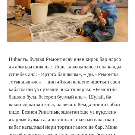
Ниһаять, булды! Ремонт ясау өчен кирәк бар нәрсә
дә алынды шикелле. Инде тәвәккәллисе генә калды.
Әтиебез әнә: «Иртәгә башлыйм», – ди. «Ремонтка
тотындык әле», – дип әйткән кешене ишеткән саен
кабатлаган үз сүземне искә төшерәм: «Ремонтны
башлап була, бетереп булмый аны». Шулай, йә
вакытың җитми кала, йә акчаң. Кемдә нинди сәбәп
инде. Безнең Ринатның эшләгән эше үз күңеленә
ятарлык булмаса, аны ташлап, шактый вакытлар
кабат кагылмый йөри торган гадәте дә бар. Миңа
андый чакларда артык сораулар бирми-йөдәтми