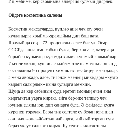
Иң мөһиме: кер сабынына аллергия булмый диярлек.
Өйдәге косметика салоны
Косметик максатларда, күпләр аны чәч юу өчен
кулланырга ярыймы-ярамыймы дип баш вата.
Ярамый да соң... 72 процентлы селте бит ул. Әгәр
СССРда эшләнгән сабын булса, бер хәл әле, хәзер аңа
барыбер күпмедер күләмдә химия кушмый калмыйлар.
Икенче яклап, хуш исле кыйммәтле шампуньнарның да
составында 95 процент химия: ис-төс бирүче матдәләр,
ә менә авокадо, алоэ, тигәнәк маеның микъдары «күзгә
кырып салырлык» кына булырга мөмкин.
Шуңа да кер сабынын суда эретеп (моның өчен аны
кыргычтан уарга кирәк), айга бер-ике тапкыр чәч
юуның зыяны юк, дип санарга була. Ә файдасы күзгә
күренеп торачак. Бары тик селтеле су белән юганнан
соң, чәчләрне әйбәтләп чайкарга, чайкый торган суга
бераз уксус салырга кирәк. Бу селтеле-кислоталы