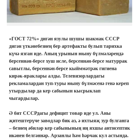
«ГОСТ 72%» дигән язулы шушы шакмак СССР
дигән үткәнебезнең бер артефакты булып тарихка
күчә язган иде. Аның урынын юыну бүлмәләрендә
берсеннән-берсе хуш исле, берсеннән-берсе матуррак
савытлы, берсеннән-берсе кыйммәтрәк гигиена
кирәк-яраклары алды. Телевизорлардагы
рекламалардан туп-туры юыну бүлмәсенә генә кереп
утырдылар да кер сабынын кысрыклап
чыгардылар.
Ә бит СССРдагы дефицит товар иде ул. Аны
җитештерүче заводлар бик аз, ә ихтыяҗ зур булганга
– безнең әбиләр кер сабынының иң яхшы антисептик
икәнен белгәннәр. Арзанлы һәм һәрчак кул астында.