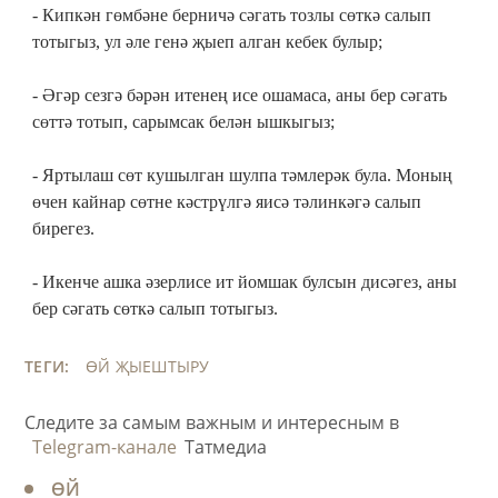
- Кипкән гөмбәне берничә сәгать тозлы сөткә салып
тотыгыз, ул әле генә җыеп алган кебек булыр;
- Әгәр сезгә бәрән итенең исе ошамаса, аны бер сәгать
сөттә тотып, сарымсак белән ышкыгыз;
- Яртылаш сөт кушылган шулпа тәмлерәк була. Моның
өчен кайнар сөтне кәстрүлгә яисә тәлинкәгә салып
бирегез.
- Икенче ашка әзерлисе ит йомшак булсын дисәгез, аны
бер сәгать сөткә салып тотыгыз.
ТЕГИ:
ӨЙ ҖЫЕШТЫРУ
Следите за самым важным и интересным в
Telegram-канале
Татмедиа
ӨЙ