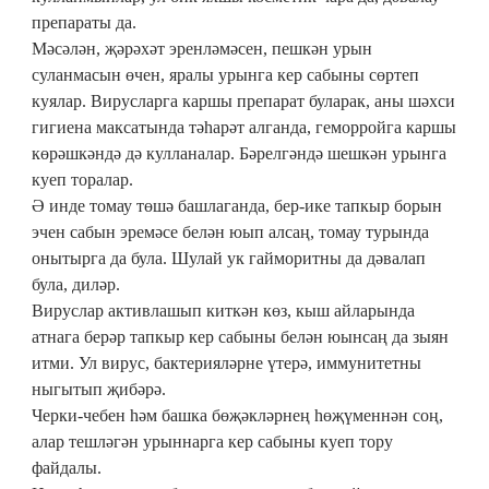
препараты да.
Мәсәлән, җәрәхәт эренләмәсен, пешкән урын
суланмасын өчен, яралы урынга кер сабыны сөртеп
куялар. Вирусларга каршы препарат буларак, аны шәхси
гигиена максатында тәһарәт алганда, геморройга каршы
көрәшкәндә дә кулланалар. Бәрелгәндә шешкән урынга
куеп торалар.
Ә инде томау төшә башлаганда, бер-ике тапкыр борын
эчен сабын эремәсе белән юып алсаң, томау турында
онытырга да була. Шулай ук гайморитны да дәвалап
була, диләр.
Вируслар активлашып киткән көз, кыш айларында
атнага берәр тапкыр кер сабыны белән юынсаң да зыян
итми. Ул вирус, бактерияләрне үтерә, иммунитетны
ныгытып җибәрә.
Черки-чебен һәм башка бөҗәкләрнең һөҗүменнән соң,
алар тешләгән урыннарга кер сабыны куеп тору
файдалы.