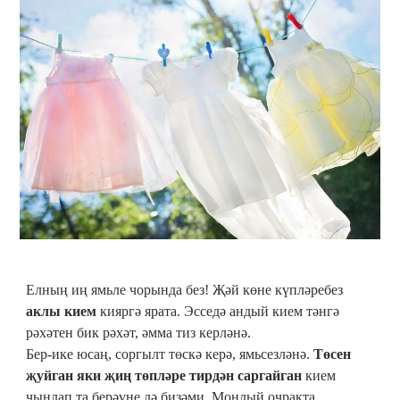
Елның иң ямьле чорында без! Җәй көне күпләребез
аклы кием
кияргә ярата. Эсседә андый кием тәнгә
рәхәтен бик рәхәт, әмма тиз керләнә.
Бер-ике юсаң, соргылт төскә керә, ямьсезләнә.
Төсен
җуйган яки җиң төпләре тирдән саргайган
кием
чынлап та берәүне дә бизәми. Мондый очракта