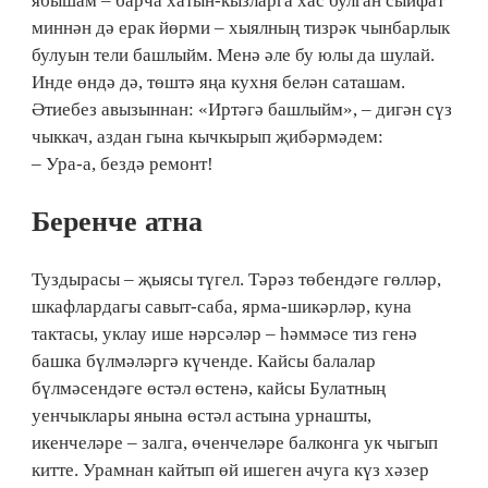
ябышам – барча хатын-кызларга хас булган сыйфат
миннән дә ерак йөрми – хыялның тизрәк чынбарлык
булуын тели башлыйм. Менә әле бу юлы да шулай.
Инде өндә дә, төштә яңа кухня белән саташам.
Әтиебез авызыннан: «Иртәгә башлыйм», – дигән сүз
чыккач, аздан гына кычкырып җибәрмәдем:
– Ура-а, бездә ремонт!
Беренче атна
Туздырасы – җыясы түгел. Тәрәз төбендәге гөлләр,
шкафлардагы савыт-саба, ярма-шикәрләр, куна
тактасы, уклау ише нәрсәләр – һәммәсе тиз генә
башка бүлмәләргә күченде. Кайсы балалар
бүлмәсендәге өстәл өстенә, кайсы Булатның
уенчыклары янына өстәл астына урнашты,
икенчеләре – залга, өченчеләре балконга ук чыгып
китте. Урамнан кайтып өй ишеген ачуга күз хәзер