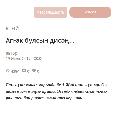
Авторлашырга
Язарга
ӨЙ
Ап-ак булсын дисәң...
автор,
19 Июль 2017 - 00:00
4384
0
0
Елның иң ямьле чорында без! Җәй көне күпләребез
аклы кием кияргә ярата. Эсседә андый кием тәнгә
рәхәтен бик рәхәт, әмма тиз керләнә.