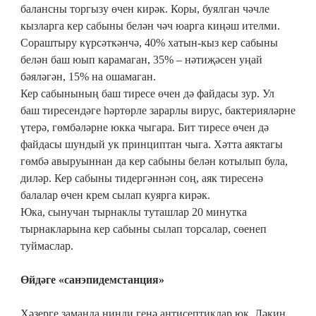
балансны торгызу өчен кирәк. Коры, буялган чәчле
кызларга кер сабыны белән чәч юарга киңәш ителми.
Сораштыру күрсәткәнчә, 40% хатын-кыз кер сабыны
белән баш юып карамаган, 35% – нәтиҗәсен уңай
бәяләгән, 15% на ошамаган.
Кер сабынының баш тиресе өчен дә файдасы зур. Ул
баш тиресендәге һәртөрле зарарлы вирус, бактерияләрне
үтерә, гөмбәләрне юкка чыгара. Бит тиресе өчен дә
файдасы шундый ук принциптан чыга. Хәтта аяктагы
гөмбә авыруыннан да кер сабыны белән котылып була,
диләр. Кер сабыны тидергәннән соң, аяк тиресенә
балалар өчен крем сылап куярга кирәк.
Юка, сынучан тырнаклы туташлар 20 минутка
тырнакларына кер сабыны сылап торсалар, сөенеп
туймаслар.
Өйдәге «санэпидемстанция»
Хәзерге заманда нинди генә антисептиклар юк. Ләкин