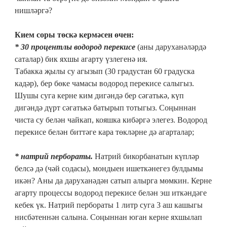
нишләргә?
Кием соры төскә кермәсен өчен:
* 30 процентлы водород перекисе
(аны даруханәләрдә
саталар) бик яхшы агарту үзлегенә ия.
Табакка җылы су агызып (30 градустан 60 градуска
кадәр), бер бөке чамасы водород перекисе салыгыз.
Шушы суга керне ким дигәндә бер сәгатькә, күп
дигәндә дүрт сәгатькә батырып тотыгыз. Соңыннан
чиста су белән чайкап, кояшка кибәргә элегез. Водород
перекисе белән биттәге кара төкләрне дә агарталар;
* натрий пербораты.
Натрий бикорбанатын күпләр
белсә дә (чәй содасы), мондыен ишеткәнегез булдымы
икән? Аны да даруханәдән сатып алырга мөмкин. Керне
агарту процессы водород перекисе белән эш иткәндәге
кебек үк. Натрий пербораты 1 литр суга 3 аш кашыгы
нисбәтеннән салына. Соңыннан юган керне яхшылап