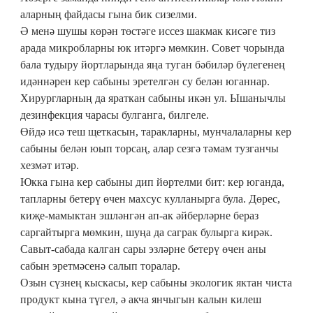
аларның файдасы гына бик сизелми.
Ә менә шушы көрән төстәге иссез шакмак кисәге тиз
арада микробларны юк итәргә мөмкин. Совет чорында
бала тудыру йортларында яңа туган бәбиләр бүлегенең
идәннәрен кер сабыны эретелгән су белән юганнар.
Хирургларның да яраткан сабыны икән ул. Ышанычлы
дезинфекция чарасы булганга, билгеле.
Өйдә исә теш щеткасын, таракларны, мунчалаларны кер
сабыны белән юып торсаң, алар сезгә тәмам тузганчы
хезмәт итәр.
Юкка гына кер сабыны дип йөртелми бит: кер юганда,
тапларны бетерү өчен махсус кулланырга була. Дөрес,
киҗе-мамыктан эшләнгән ап-ак әйберләрне бераз
саргайтырга мөмкин, шуңа да саграк булырга кирәк.
Савыт-сабада калган сары эзләрне бетерү өчен аны
сабын эретмәсенә салып торалар.
Озын сүзнең кыскасы, кер сабыны экологик яктан чиста
продукт кына түгел, ә акча янчыгын калын килеш