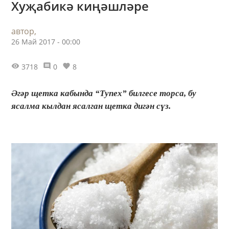
Хуҗабикә киңәшләре
автор,
26 Май 2017 - 00:00
3718
0
8
Әгәр щетка кабында “Тупех” билгесе торса, бу
ясалма кылдан ясалган щетка дигән сүз.