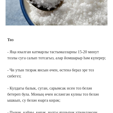
Тоз
- Яңа юылган катмарлы тастымалларны 15-20 ми­нут
тозлы суга салып тотсагыз, алар йомшарыр һәм күперер;
- Чи утын тизрәк янсын өчен, өстенә бераз эре тоз
сибегез;
- Кулдагы балык, суган, сарымсак исен тоз белән
бетереп була. Моның өчен исләнгән кулны тоз белән
ышкып, су белән юарга кирәк;
- Пычак, кайчы, көрәк, чалгы яхшырак үткенләнсен