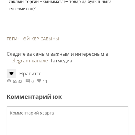
саклый торган «кыйммәтле» товар да булып чыга
түгелме соң?
ТЕГИ:
ӨЙ
КЕР САБЫНЫ
Следите за самым важным и интересным в
Telegram-канале
Татмедиа
Нравится
6582
0
11
Комментарий юк