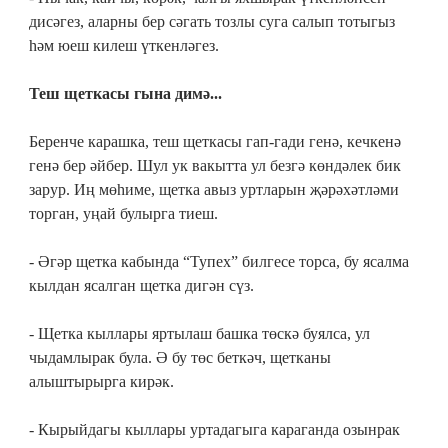
дисәгез, аларны бер сәгать тозлы суга салып тотыгыз
һәм юеш килеш үткенләгез.
Теш щеткасы гына димә...
Беренче карашка, теш щеткасы гап-гади генә, кечкенә
генә бер әйбер. Шул ук вакытта ул безгә көндәлек бик
зарур. Иң мөһиме, щетка авыз уртларын җәрәхәтләми
торган, уңай булырга тиеш.
- Әгәр щетка кабында “Тупех” билгесе торса, бу ясалма
кылдан ясалган щетка дигән сүз.
- Щетка кыллары яртылаш башка төскә буялса, ул
чыдамлырак була. Ә бу төс беткәч, щетканы
алыштырырга кирәк.
- Кырыйдагы кыллары уртадагыга караганда озынрак