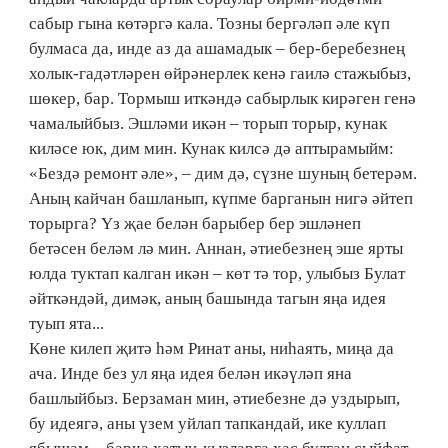
сабыр гына көтәргә кала. Тозны бергәләп әле күп
булмаса да, инде аз да ашамадык – бер-беребезнең
холык-гадәтләрен өйрәнерлек кенә гаилә стажыбыз,
шөкер, бар. Тормыш иткәндә сабырлык кирәген генә
чамалыйбыз. Эшләми икән – торып торыр, кунак
киләсе юк, дим мин. Кунак килсә дә аптырамыйм:
«Бездә ремонт әле», – дим дә, сүзне шуның бетерәм.
Аның кайчан башланып, күпме барганын нигә әйтеп
торырга? Үз җае белән барыбер бер эшләнеп
бетәсен беләм лә мин. Аннан, әтиебезнең эше ярты
юлда туктап калган икән – көт тә тор, улыбыз Булат
әйткәндәй, димәк, аның башында тагын яңа идея
туып ята...
Көне килеп җитә һәм Ринат аны, ниһаять, миңа да
ача. Инде без ул яңа идея белән икәүләп яна
башлыйбыз. Берзаман мин, әтиебезне дә уздырып,
бу идеягә, аны үзем уйлап тапкандай, ике куллап