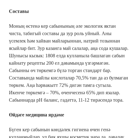
Составы
Моның өстенә кер сабынының әле экологик яктан
чиста, табигый составы да зур роль уйный. Аны
үсемлек һәм хайван майларыннан, натрий тозыннан
ясыйлар бит. Зур казанга май салалар, аңа сода кушалар.
Шунысы кызык: 1808 елда кулланыла башлаган сабын
кайнату рецепты 200 ел дәвамында үзгәрмәгән.
Сабынны өч төркемгә бүлә торган стандарт бар.
Составында майлы кислоталар 70,5% тан да аз булмаган
төркем. Аңа һәрвакытт 72% дигән тамга сугыла.
Икенче төркемгә – 70%, өченчесенә 65% дип язалар.
Сабыннарда pH баланс, гадәттә, 11-12 тирәсендә тора.
Өйдәге медицина ярдәме
Бүген кер сабынын көндәлек гигиена өчен генә
кулланмыйлар, ул бик яхшы косметик чара да, дәвалау