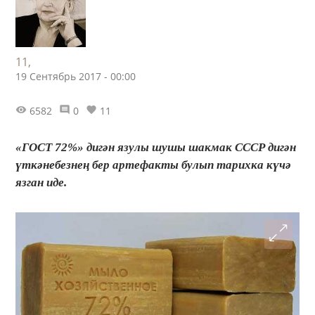
11,
19 Сентябрь 2017 - 00:00
6582
0
11
«ГОСТ 72%» дигән язулы шушы шакмак СССР дигән
үткәнебезнең бер артефакты булып тарихка күчә
язган иде.