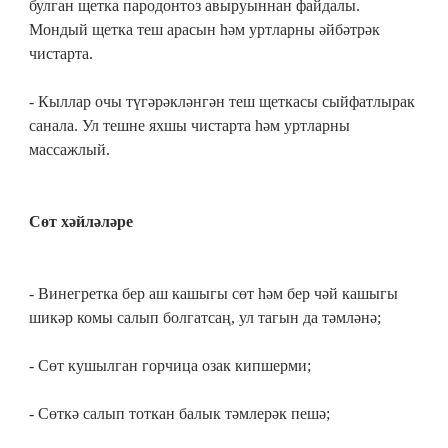
булган щетка пародонтоз авыруыннан файдалы.
Мондый щетка теш ара­сын һәм уртларны әйбәтрәк
чистарта.
- Кыллар очы түгәрәкләнгән теш щет­касы сыйфатлырак
санала. Ул тешне яхшы чистарта һәм уртларны
массажлый.
Сөт хәйләләре
- Винегретка бер аш кашыгы сөт һәм бер чәй кашыгы
шикәр ко­мы салып болгатсаң, ул тагын да тәмләнә;
- Сөт кушылган горчица озак кипшерми;
- Сөткә салып тоткан балык тәмлерәк пешә;