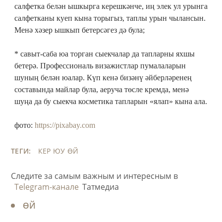
салфетка белән ышкырга керешкәнче, иң элек ул урынга
салфетканы куеп кына торыгыз, таплы урын чылансын.
Менә хәзер ышкып бетерсәгез дә була;
* савыт-саба юа торган сыекчалар да тапларны яхшы
бетерә. Профессиональ визажистлар пумалаларын
шуның белән юалар. Күп кенә бизәнү әйберләренең
составында майлар була, аеруча төсле кремда, менә
шуңа да бу сыекча косметика тапларын «ялап» кына ала.
фото:
https://pixabay.com
ТЕГИ:
КЕР ЮУ
ӨЙ
Следите за самым важным и интересным в
Telegram-канале
Татмедиа
ӨЙ