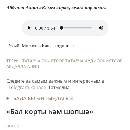
Абдулла Алиш «Кемгә кирәк, кемгә кирәкми»
Укый: Миләүшә Кашафетдинова
ТЕГИ:
ТАТАРЧА ӘКИЯТЛӘР
ТАТАРЧА АУДИОӘКИЯТЛӘР
АБДУЛЛА АЛИШ
Следите за самым важным и интересным в
Telegram-канале
Татмедиа
БАЛА БЕЛӘН ТЫҢЛАГЫЗ
«Бал корты һәм шөпшә»
автор,