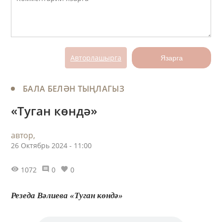
Авторлашырга
Язарга
БАЛА БЕЛӘН ТЫҢЛАГЫЗ
«Туган көндә»
автор,
26 Октябрь 2024 - 11:00
1072
0
0
Резеда Вәлиева «Туган көндә»