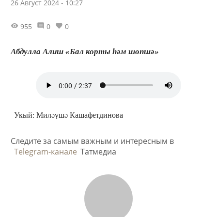
26 Август 2024 - 10:27
955
0
0
Абдулла Алиш «Бал корты һәм шөпшә»
Укый: Миләүшә Кашафетдинова
Следите за самым важным и интересным в
Telegram-канале
Татмедиа