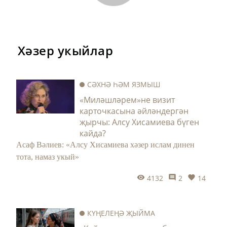
Хәзер укыйлар
СӘХНӘ ҺӘМ ЯЗМЫШ
«Миләшләрем»не визит
карточкасына әйләндергән
җырчы: Алсу Хисамиева бүген
кайда?
Асаф Вәлиев: «Алсу Хисамиева хәзер ислам динен
тота, намаз укый»
4132
2
14
КҮҢЕЛЕҢӘ ҖЫЙМА