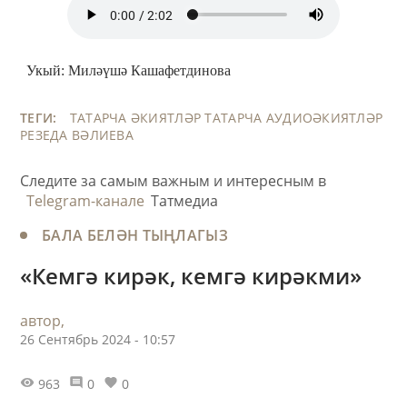
Укый: Миләүшә Кашафетдинова
ТЕГИ:
ТАТАРЧА ӘКИЯТЛӘР
ТАТАРЧА АУДИОӘКИЯТЛӘР
РЕЗЕДА ВӘЛИЕВА
Следите за самым важным и интересным в
Telegram-канале
Татмедиа
БАЛА БЕЛӘН ТЫҢЛАГЫЗ
«Кемгә кирәк, кемгә кирәкми»
автор,
26 Сентябрь 2024 - 10:57
963
0
0