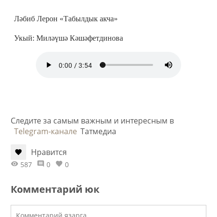
Ләбиб Лерон «Табылдык акча»
Укый: Миләүшә Кәшәфетдинова
Следите за самым важным и интересным в
Telegram-канале
Татмедиа
Нравится
587
0
0
Комментарий юк