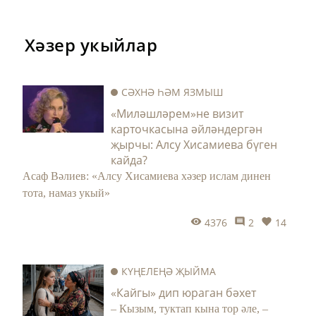
Хәзер укыйлар
СӘХНӘ ҺӘМ ЯЗМЫШ
«Миләшләрем»не визит
карточкасына әйләндергән
җырчы: Алсу Хисамиева бүген
кайда?
Асаф Вәлиев: «Алсу Хисамиева хәзер ислам динен
тота, намаз укый»
4376
2
14
КҮҢЕЛЕҢӘ ҖЫЙМА
«Кайгы» дип юраган бәхет
– Кызым, туктап кына тор әле, –