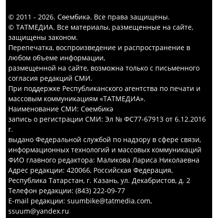
© 2011 - 2026. Сөембикә. Все права защищены.
© ТАТМЕДИА. Все материалы, размещенные на сайте,
защищены законом.
Перепечатка, воспроизведение и распространение в
любом объеме информации,
размещенной на сайте, возможна только с письменного
согласия редакций СМИ.
При поддержке Республиканского агентства по печати и
массовым коммуникациям «ТАТМЕДИА».
Наименование СМИ: Сөембикә
запись о регистрации СМИ: Эл № ФС77-67913 от 6.12.2016
г.
выдано Федеральной службой по надзору в сфере связи,
информационных технологий и массовых коммуникаций
ФИО главного редактора: Маликова Лариса Николаевна
Адрес редакции: 420066, Российская Федерация,
Республика Татарстан, г. Казань, ул. Декабристов, д. 2
Телефон редакции: (843) 222-09-77
E-mail редакции: suumbike@tatmedia.com,
ssuum@yandex.ru