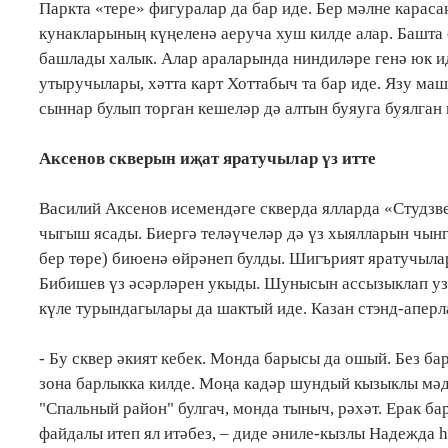
Паркта «тере» фигуралар да бар иде. Бер мәлне карасаң
кунакларының күңеленә аеруча хуш килде алар. Башта 
башлады халык. Алар араларында ниндиләре генә юк ид
утыручылары, хәтта карт Хоттабыч та бар иде. Язу маш
сыннар булып торган кешеләр дә алтын буяуга буялган 
Аксенов скверын иҗат яратучылар үз итте
Василий Аксенов исемендәге скверда ялларда «Студзв
чыгыш ясады. Биергә теләүчеләр дә үз хыялларын чын
бер төре) биюенә өйрәнеп булды. Шигърият яратучыла
Бибишев үз әсәрләрен укыды. Шунысын ассызыклап уза
күле турындагылары да шактый иде. Казан стэнд-апер
- Бу сквер әкият кебек. Монда барысы да ошый. Без бар
зона барлыкка килде. Моңа кадәр шундый кызыклы мәд
"Спальный район" булгач, монда тыныч, рәхәт. Ерак ба
файдалы итеп ял итәбез, – диде әниле-кызлы Надежда