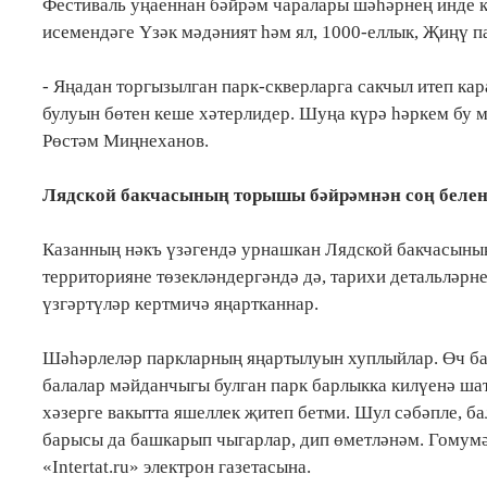
Фестиваль уңаеннан бәйрәм чаралары шәһәрнең инде к
исемендәге Үзәк мәдәният һәм ял, 1000-еллык, Җиңү 
- Яңадан торгызылган парк-скверларга сакчыл итеп ка
булуын бөтен кеше хәтерлидер. Шуңа күрә һәркем бу м
Рөстәм Миңнеханов.
Лядской бакчасының торышы бәйрәмнән соң белен
Казанның нәкъ үзәгендә урнашкан Лядской бакчасының
территорияне төзекләндергәндә дә, тарихи детальләрн
үзгәртүләр кертмичә яңартканнар.
Шәһәрлеләр паркларның яңартылуын хуплыйлар. Өч бал
балалар мәйданчыгы булган парк барлыкка килүенә шатл
хәзерге вакытта яшеллек җитеп бетми. Шул сәбәпле, б
барысы да башкарып чыгарлар, дип өметләнәм. Гомумән
«Intertat.ru» электрон газетасына.