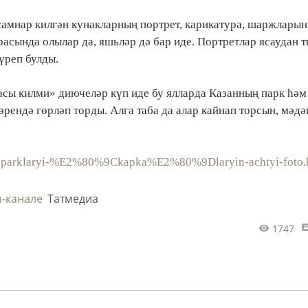
самнар килгән кунакларның портрет, карикатура, шаржларын
расында олылар да, яшьләр дә бар иде. Портретлар ясаудан 
үреп булды.
сы килми» диючеләр күп иде бу ялларда Казанның парк һәм
рендә гөрләп торды. Алга таба да алар кайнап торсын, мәдә
kazan-parklaryi-%E2%80%9Ckapka%E2%80%9Dlaryin-achtyi-foto.
m-канале
Татмедиа
1747