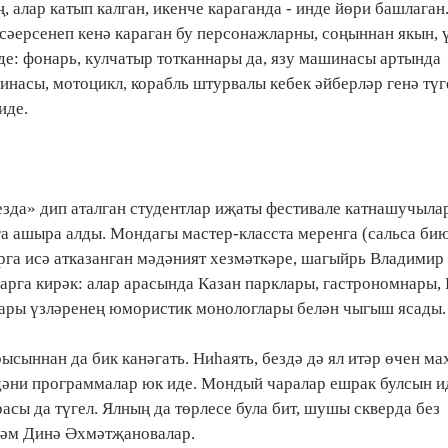
, алар катып калган, икенче караганда - инде йөри башлаган
сәерсенеп кенә караган бу персонажларны, соңыннан якын, ү
е: фонарь, кулчатыр тотканнары да, язу машинасы артында
инасы, мотоцикл, корабль штурвалы кебек әйберләр генә түг
иде.
езда» дип аталган студентлар иҗаты фестивале катнашучыла
га ашыра алды. Мондагы мастер-класста меренга (сальса би
рга исә атказанган мәдәният хезмәткәре, шагыйрь Владимир
рга кирәк: алар арасында Казан парклары, гастрономнары,
лары үзләренең юмористик монологлары белән чыгыш ясады.
ысыннан да бик канәгать. Ниһаять, бездә дә ял итәр өчен ма
әни программалар юк иде. Мондый чаралар ешрак булсын и
расы да түгел. Ялның да төрлесе була бит, шушы скверда без
 һәм Динә Әхмәтҗановалар.