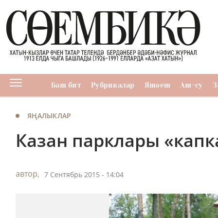
Баш бит
Рубрикалар
Яшәеш
Аш-су
З
ЯҢАЛЫКЛАР
Казан парклары «кап
автор,
7 Сентябрь 2015 - 14:04