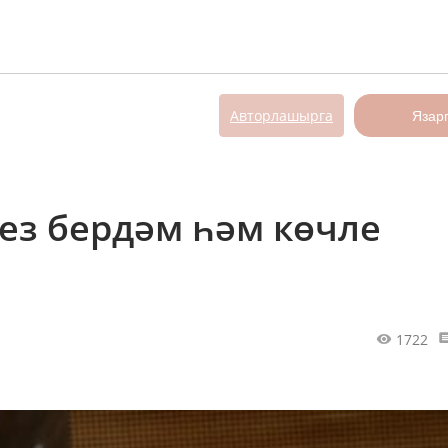
Авторлашырга
Язар
ез бердәм һәм көчле
1722