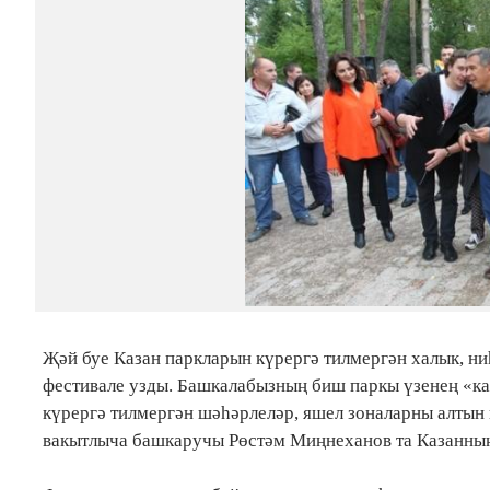
Җәй буе Казан паркларын күрергә тилмергән халык, ни
фестивале узды. Башкалабызның биш паркы үзенең «ка
күрергә тилмергән шәһәрлеләр, яшел зоналарны алтын 
вакытлыча башкаручы Рөстәм Миңнеханов та Казанның