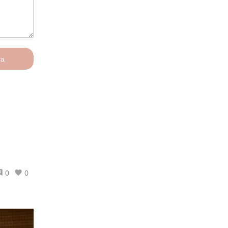
га
0
0