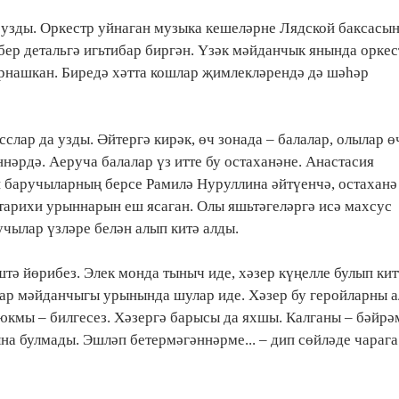
р узды. Оркестр уйнаган музыка кешеләрне Лядской баксасы
бер детальгә игьтибар биргән. Үзәк мәйданчык янында орке
урнашкан. Биредә хәтта кошлар җимлекләрендә дә шәһәр
слар да узды. Әйтергә кирәк, өч зонада – балалар, олылар ө
нәрдә. Аеруча балалар үз итте бу остаханәне. Анастасия
 баручыларның берсе Рамилә Нуруллина әйтүенчә, остаханә
арихи урыннарын еш ясаган. Олы яшьтәгеләргә исә махсус
чылар үзләре белән алып китә алды.
тә йөрибез. Элек монда тыныч иде, хәзер күңелле булып кит
лар мәйданчыгы урынында шулар иде. Хәзер бу геройларны 
 юкмы – билгесез. Хәзергә барысы да яхшы. Калганы – бәйр
кына булмады. Эшләп бетермәгәннәрме... – дип сөйләде чарага