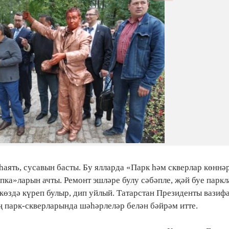
һаять, сусавын басты. Бу ялларда «Парк һәм скверлар көннә
пка»ларын ачты. Ремонт эшләре булу сәбәпле, җәй буе парк
көздә күреп булыр, дип уйлый. Татарстан Президенты вазиф
 парк-скверларында шәһәрлеләр белән бәйрәм итте.