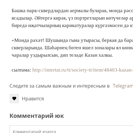
Башка парк-сквердлардан аермалы буларак, монда рәс
ясадылар. Әйтергә кирәк, үз портретларын көтүчеләр а
биредә иҗатчыларның карикатуралар күргәзмәсен дә к
«Монда рәхәт! Шушында гына утырасы, беркая да бара
скверларында. Шәһәрнең бөтен яшел зоналары ял көннә
чаралар уздырылсын, дип теләде Казан халкы.
сылтама:
http://intertat.ru/tt/society-tt/item/48403-
Следите за самым важным и интересным в
Telegra
Нравится
Комментарий юк