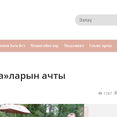
аман һәм без
Мөнәсәбәтләр
Мәдәният
Сәхнә арты
ка»ларын ачты
1747