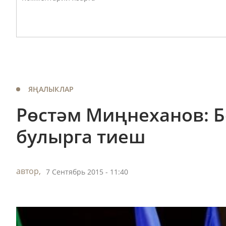
ЯҢАЛЫКЛАР
Рөстәм Миңнеханов: Б
булырга тиеш
автор,
7 Сентябрь 2015 - 11:40