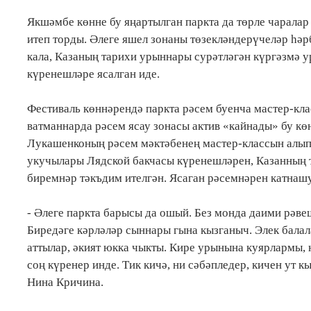
Якшәмбе көнне бу яңартылган паркта да төрле чарала
итеп торды. Әлеге яшел зонаны төзекләндерүчеләр һәр
кала, Казаның тарихи урыннары сурәтләгән күргәзмә 
күренешләре ясалган иде.
Фестиваль көннәрендә паркта рәсем буенча мастер-клас
ватманнарда рәсем ясау зонасы актив «кайнады» бу көн
Лукашенконың рәсем мәктәбенең мастер-классын алып
укучылары Лядской бакчасы күренешләрен, Казанның т
биремнәр тәкъдим ителгән. Ясаган рәсемнәрен катнашу
- Әлеге паркта барысы да ошый. Без монда даими рәвеш
Биредәге кәрләләр сыннары гына кызганыч. Элек бала
аттылар, әкият юкка чыкты. Кире урынына куярлармы,
соң күренер инде. Тик кичә, ни сәбәпледер, кичен ут 
Нина Кричина.