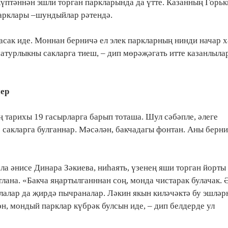
үптәннән эшли торган паркларында да үтте. Казанның Горьк
парклары –шундыйлар рәтендә.
расак иде. Моннан берничә ел элек паркларның нинди начар 
атурлыкны сакларга тиеш, – дип мөрәҗәгать итте казанлыла
ер
 тарихы 19 гасырларга барып тоташа. Шул сәбәпле, әлеге
е сакларга булганнар. Мәсәлән, бакчадагы фонтан. Аны берн
а әнисе Динара Зәкиева, ниһаять, үзенең яши торган йорты
ана. «Бакча яңартылганннан соң, монда чистарак булачак. Ә
алалар да җирдә пычраналар. Ләкин якын киләчәктә бу эшләр
, мондый парклар күбрәк булсын иде, – дип белдерде ул