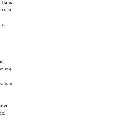
. Парк
з итә
ел,
ры
юенең
 Кабан
хсус
де.