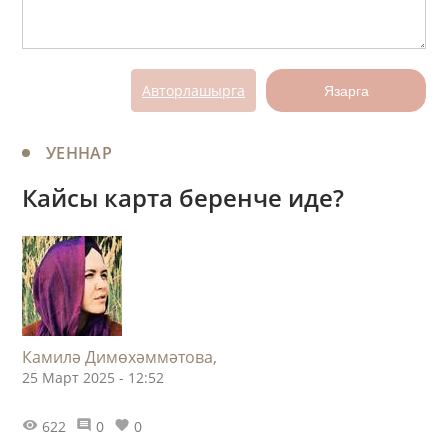
Авторлашырга
Язарга
УЕННАР
Кайсы карта беренче иде?
Камилә Димөхәммәтова,
25 Март 2025 - 12:52
622
0
0