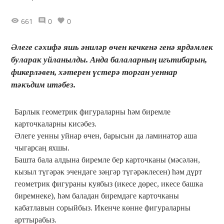
661
0
0
Әлеге сәхифә яшь әниләр өчен кечкенә генә ярдәмлек
буларак уйланылды. Анда балаларның игътибарын,
фикерләвен, хәтерен үстерә торган уеннар
тәкъдим итәбез.
Барлык геометрик фигураларны һәм биремле
карточкаларны кисәбез.
Әлеге уенны уйнар өчен, барысын да ламинатор аша
чыгарсаң яхшы.
Башта бала алдына биремле бер карточканы (мәсәлән,
кызыл түгәрәк эчендәге зәңгәр түгәрәклесен) һәм дүрт
геометрик фигураны куябыз (икесе дөрес, икесе башка
биремнеке), һәм баладан биремдәге карточканы
кабатлавын сорыйбыз. Икенче көнне фигураларны
арттырабыз.