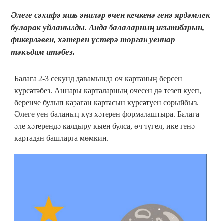
Әлеге сәхифә яшь әниләр өчен кечкенә генә ярдәмлек
буларак уйланылды. Анда балаларның игътибарын,
фикерләвен, хәтерен үстерә торган уеннар
тәкъдим итәбез.
Балага 2-3 секунд дәвамында өч картаның берсен
күрсәтәбез. Аннары карталарның өчесен дә тезеп куеп,
беренче булып караган картасын күрсәтүен сорыйбыз.
Әлеге уен баланың күз хәтерен формалаштыра. Балага
әле хәтерендә калдыру кыен булса, өч түгел, ике генә
картадан башларга мөмкин.