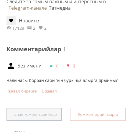
Следите за самым важным и интересным в
Telegram-канале
Татмедиа
Нравится
17129
2
2
Комментарийлар
1
Без имени
0
0
Чалынасы Корбан сарыгын бурычка алырга ярыймы?
җавап бирергә
1 җавап
Тагын коменнтарийлар
Комментарий язарга