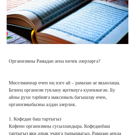
Организмны Рамадан аена ничек әзерләргә?
Мөселманнар өчен иң изге ай – рамазан ае якынлаша.
Безнең организм туклану җитмәүгә күнекмәгән. Бу
айны рухи тәрбиягә максималь багышлау өчен,
организмыбызны алдан әзерлик.
1. Кофедан баш тартыгыз
Кофеин организмны сусызландыра. Кофеданбаш
тартыгыз яки әзрәк эчәргә тырышыгыз. Рамазан аенда