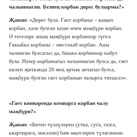
чалынмаган. Безнең корбан дөрес булырмы?»
Җавап:
«Дөрес була. Гает корбаны – ваҗип
корбан, хәле булган кеше өчен мәҗбүри корбан.
Ә тегеләре аның мәҗбүри корбаннар түгел.
Гакыйка корбаны – мөстәхаб корбан. Аны
чалмаган булсагыз да, башка корбаннар кабул
була. Нәзер корбаныгыз чалынмаган булса да, гает
килеп җиткәндә 20 мең артык акчагыз булса,
мәҗбүри булган гает корбанын чалырга тиешсез».
«Гает көннәрендә кемнәргә корбан чалу
мәҗбүри?»
Җавап:
«Бөтен түләүләрен (утка, суга, газга,
квартирага, мәсәлән) һәм әҗәтләрен түләгәннән