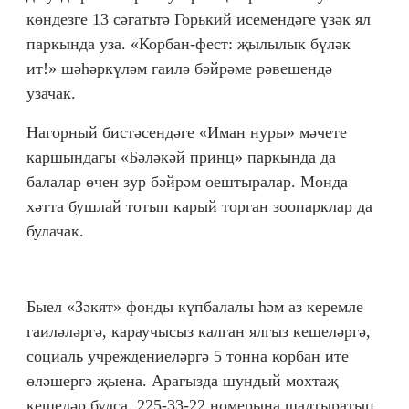
көндезге 13 сәгатьтә Горький исемендәге үзәк ял
паркында уза. «Корбан-фест: җылылык бүләк
ит!» шәһәркүләм гаилә бәйрәме рәвешендә
узачак.
Нагорный бистәсендәге «Иман нуры» мәчете
каршындагы «Бәләкәй принц» паркында да
балалар өчен зур бәйрәм оештыралар. Монда
хәтта бушлай тотып карый торган зоопарклар да
булачак.
Быел «Зәкят» фонды күпбалалы һәм аз керемле
гаиләләргә, караучысыз калган ялгыз кешеләргә,
социаль учреждениеләргә 5 тонна корбан ите
өләшергә җыена. Арагызда шундый мохтаҗ
кешеләр булса, 225-33-22 номерына шалтыратып,