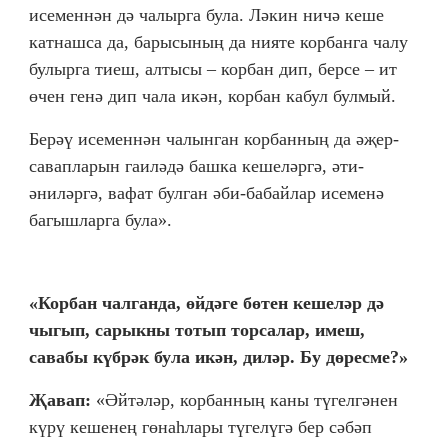
исеменнән дә чалырга була. Ләкин ничә кеше
катнашса да, барысының да нияте корбанга чалу
булырга тиеш, алтысы – корбан дип, берсе – ит
өчен генә дип чала икән, корбан кабул булмый.
Берәү исеменнән чалынган корбанның да әҗер-
савапларын гаиләдә башка кешеләргә, әти-
әниләргә, вафат булган әби-бабайлар исеменә
багышларга була».
«Корбан чалганда, өйдәге бөтен кешеләр дә
чыгып, сарыкны тотып торсалар, имеш,
савабы күбрәк була икән, диләр. Бу дөресме?»
Җавап:
«Әйтәләр, корбанның каны түгелгәнен
күрү кешенең гөнаһлары түгелүгә бер сәбәп