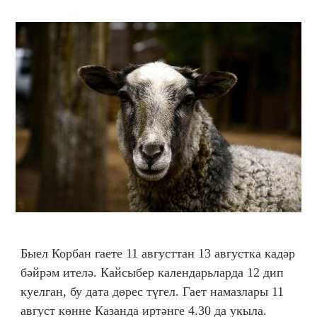
Быел Корбан гаете 11 августтан 13 августка кадәр
бәйрәм ителә. Кайсыбер календарьларда 12 дип
куелган, бу дата дөрес түгел. Гает намазлары 11
август көнне Казанда иртәнге 4.30 да укыла.