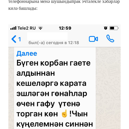
телефоннарына менә шушындыйрак эчтәлекле хәбәрләр
килә башлады: