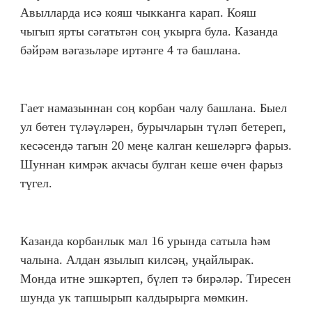
Авылларда исә кояш чыкканга карап. Кояш
чыгып ярты сәгатьтән соң укырга була. Казанда
бәйрәм вәгазьләре иртәнге 4 тә башлана.
Гает намазыннан соң корбан чалу башлана. Быел
ул бөтен түләүләрен, бурычларын түләп бетереп,
кесәсендә тагын 20 меңе калган кешеләргә фарыз.
Шуннан кимрәк акчасы булган кеше өчен фарыз
түгел.
Казанда корбанлык мал 16 урында сатыла һәм
чалына. Алдан язылып килсәң, уңайлырак.
Монда итне эшкәртеп, бүлеп тә бирәләр. Тиресен
шунда ук тапшырып калдырырга мөмкин.