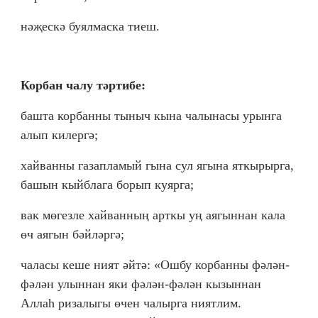
нәҗескә буялмаска тиеш.
Корбан чалу тәртибе:
башта корбанны тыныч кына чалынасы урынга
алып килергә;
хайванны газапламый гына сул ягына яткырырга,
башын кыйблага борып куярга;
вак мөгезле хайванның арткы уң аягыннан кала
өч аягын бәйләргә;
чаласы кеше ният әйтә: «Ошбу корбанны фәлән-
фәлән улыннан яки фәлән-фәлән кызыннан
Аллаһ ризалыгы өчен чалырга ниятлим.