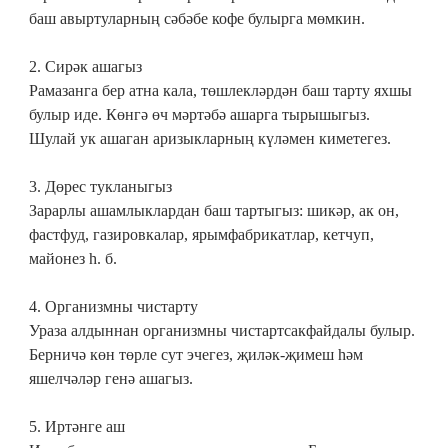
баш авыртуларның сәбәбе кофе булырга мөмкин.
2. Сирәк ашагыз
Рамазанга бер атна кала, төшлекләрдән баш тарту яхшы
булыр иде. Көнгә өч мәртәбә ашарга тырышыгыз.
Шулай ук ашаган аризыкларның күләмен киметегез.
3. Дөрес тукланыгыз
Зарарлы ашамлыклардан баш тартыгыз: шикәр, ак он,
фастфуд, газировкалар, ярымфабрикатлар, кетчуп,
майонез һ. б.
4. Организмны чистарту
Ураза алдыннан организмны чистартсакфайдалы булыр.
Берничә көн төрле сут эчегез, җиләк-җимеш һәм
яшелчәләр генә ашагыз.
5. Иртәнге аш