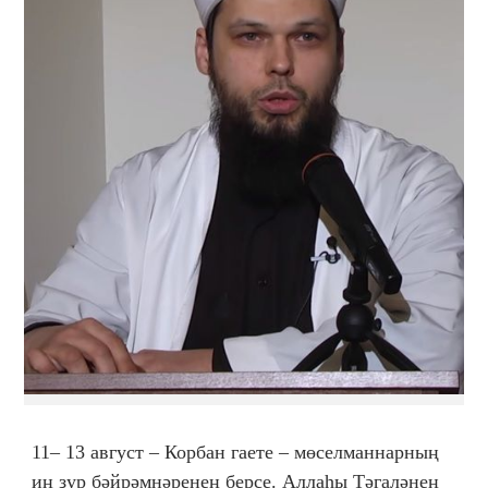
11– 13 август – Корбан гаете – мөселманнарның
иң зур бәйрәмнәренең берсе. Аллаһы Тәгаләнең