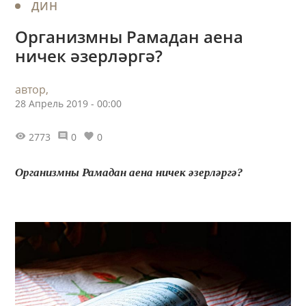
ДИН
Организмны Рамадан аена
ничек әзерләргә?
автор,
28 Апрель 2019 - 00:00
2773
0
0
Организмны Рамадан аена ничек әзерләргә?