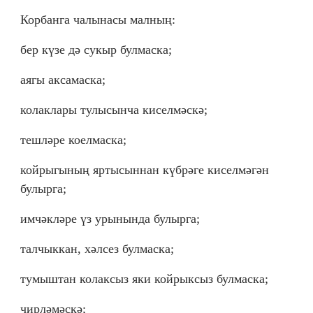
Корбанга чалынасы малның:
бер күзе дә сукыр булмаска;
аягы аксамаска;
колаклары тулысынча киселмәскә;
тешләре коелмаска;
койрыгының яртысыннан күбрәге киселмәгән
булырга;
имчәкләре үз урынында булырга;
талчыккан, хәлсез булмаска;
тумыштан колаксыз яки койрыксыз булмаска;
чирләмәскә;