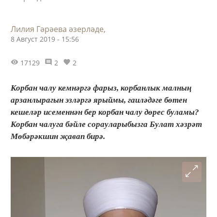
Лилия Гәрәева әзерләде,
8 Август 2019 - 15:56
17129
2
2
Корбан чалу кемнәргә фарыз, корбанлык малның
арзанлырагын эзләргә ярыймы, гаиләдәге бөтен
кешеләр исеменнән бер корбан чалу дөрес буламы?
Корбан чалуга бәйле сорауларыбызга Булат хәзрәт
Мөбәрәкшин җавап бирә.