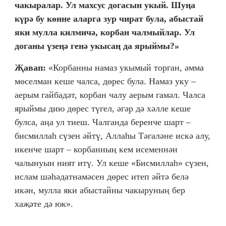
чакыралар. Ул махсус догасын укый. Шуңа
күрә бу көнне аларга зур чират була, абыстай
яки мулла килмичә, корбан чалмыйлар. Ул
доганы үзеңә генә укысаң да ярыймы?»
Җавап:
«Корбанны намаз укымый торган, әмма
мөселман кеше чалса, дөрес була. Намаз уку –
аерым гайбадәт, корбан чалу аерым гамәл. Чалса
ярыймы дию дөрес түгел, әгәр дә хәлле кеше
булса, аңа ул тиеш. Чалганда беренче шарт –
бисмиллаһ сүзен әйтү, Аллаһы Тәгаләне искә алу,
икенче шарт – корбанның кем исеменнән
чалынуын ният итү. Ул кеше «Бисмиллаһ» сүзен,
ислам шәһәдатнамәсен дөрес итеп әйтә белә
икән, мулла яки абыстайны чакыруның бер
хаҗәте дә юк».