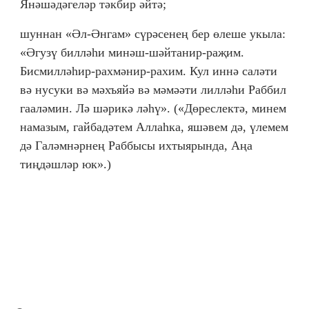
Янәшәдәгеләр тәкбир әйтә;
шуннан «Әл-Әнгам» сүрәсенең бер өлеше укыла:
«Әгузү билләһи минәш-шәйтанир-раҗим.
Бисмилләһир-рахмәнир-рахим. Кул иннә саләти
вә нусуки вә мәхъяйә вә мәмәәти лилләһи Раббил
гааләмин. Лә шәрикә ләһү». («Дөреслектә, минем
намазым, гайбадәтем Аллаһка, яшәвем дә, үлемем
дә Галәмнәрнең Раббысы ихтыярында, Аңа
тиңдәшләр юк».)