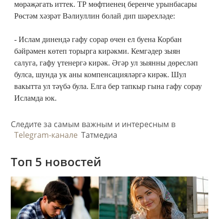
мөрәҗәгать иттек. ТР мөфтиенең беренче урынбасары
Рөстәм хәзрәт Вәлиуллин болай дип шәрехләде:
- Ислам динендә гафу сорар өчен ел буена Корбан
бәйрәмен көтеп торырга кирәкми. Кемгәдер зыян
салуга, гафу үтенергә кирәк. Әгәр ул зыянны дөресләп
булса, шунда ук аны компенсацияләргә кирәк. Шул
вакытта ул тәүбә була. Елга бер тапкыр гына гафу сорау
Исламда юк.
Следите за самым важным и интересным в
Telegram-канале
Татмедиа
Топ 5 новостей