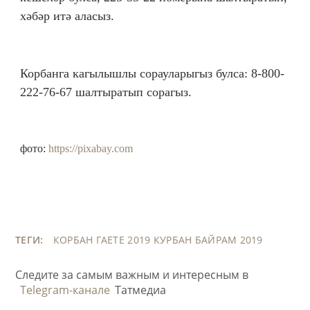
хәбәр итә аласыз.
Корбанга кагылышлы сорауларыгыз булса: 8-800-
222-76-67 шалтыратып сорагыз.
фото:
https://pixabay.com
ТЕГИ:
КОРБАН ГАЕТЕ 2019
КУРБАН БАЙРАМ 2019
Следите за самым важным и интересным в
Telegram-канале
Татмедиа