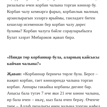
ризалыгы өчен корбан чалына торган көннәр бу.
Корбан чалу кемнәргә фарыз, корбанлык малның
арзанлырагын эзләргә ярыймы, гаиләдәге бөтен
кешеләр исеменнән бер корбан чалу дөрес
буламы? Корбан чалуга бәйле сорауларыбызга
Булат хәзрәт Мөбарәков җавап бирә.
«Нинди төр корбаннар була, аларның кайсысы
кайчан чалына?»
Җавап:
«Корбаннар берничә төрле була. Берсе –
ваҗип корбан, гает көннәрендә чалына торган
корбан. Аннары гакыйка корбаны дигәне бар.
Анысы бала тугач 7 нче яки 21 нче көнне чалына,
ир бала өчен – икәү, кыз бала өчен берәү. Өченче
төре – Аллаһ ризалыгы өчен чалына торган нәфел