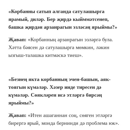
«Корбанны сатып алганда сатулашырга
ярамый, диләр. Бер җирдә кыйммәтсенеп,
башка җирдән арзанрагын эзләсәң ярыймы?»
Җавап:
«Корбанның арзанрагын эзләргә була.
Хәтта бәясен дә сатулашырга мөмкин, ләкин
ызгыш-талашка китмәскә тиеш».
«Безнең якта корбанның эчен-башын, аяк-
тоягын күмәләр. Хәзер инде тиресен дә
күмәләр. Сөякләрен исә этләргә бирсәң
ярыймы?»
Җавап:
«Итен ашаганнан соң, сөяген этләргә
бирергә ярый, монда бернинди дә проблема юк».