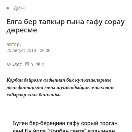
ДИН
Елга бер тапкыр гына гафу сорау
дөресме
автор,
20 Август 2018 - 00:00
4567
0
0
Корбан бәйрәме алдыннан бик күп кешеләрнең
телефоннарына менә шушындыйрак эчтәлекле
хәбәрләр килә башлады...