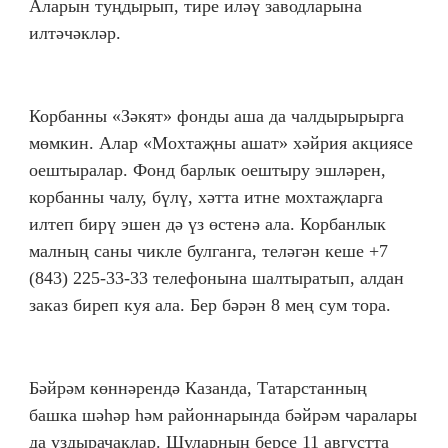
Аларын туңдырып, тире иләү заводларына
илтәчәкләр.
Корбанны «Зәкят» фонды аша да чалдырырырга
мөмкин. Алар «Мохтаҗны ашат» хәйрия акциясе
оештыралар. Фонд барлык оештыру эшләрен,
корбанны чалу, бүлү, хәтта итне мохтаҗларга
илтеп бирү эшен дә үз өстенә ала. Корбанлык
малның саны чикле булганга, теләгән кеше +7
(843) 225-33-33 телефонына шалтыратып, алдан
заказ биреп куя ала. Бер бәрән 8 мең сум тора.
Бәйрәм көннәрендә Казанда, Татарстанның
башка шәһәр һәм районнарында бәйрәм чаралары
да уздырачаклар. Шуларның берсе 11 августта