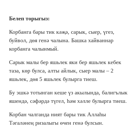
Белеп торыгыз:
Корбанга бары тик кәҗә, сарык, сыер, үгез,
буйвол, дөя генә чалына. Башка хайваннар
корбанга чалынмый.
Сарык малы бер яшьлек яки бер яшьлек кебек
таза, көр булса, алты айлык, сыер малы – 2
яшьлек, дөя 5 яшьлек булырга тиеш.
Бу эшкә тотынган кеше үз акылында, балигълык
яшендә, сәфәрдә түгел, һәм хәлле булырга тиеш.
Корбан чалганда ният бары тик Аллаһы
Тәгаләнең ризалыгы өчен генә булсын.