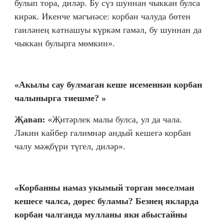
булып тора, диләр. Бу сүз шуннан чыккан булса
кирәк. Икенче мәгънәсе: корбан чалуда бөтен
гаиләнең катнашуы күркәм гамәл, бу шуннан да
чыккан булырга мөмкин».
«Акылы сау булмаган кеше исеменнән корбан
чалынырга тиешме? »
Җавап:
«Җитәрлек малы булса, ул да чала.
Ләкин кайбер галимнәр андый кешегә корбан
чалу мәҗбүри түгел, диләр».
«Корбанны намаз укымый торган мөселман
кешесе чалса, дөрес буламы? Безнең якларда
корбан чалганда мулланы яки абыстайны