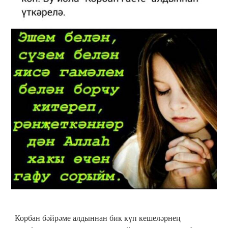
Корбан бәйрәме алдыннан бик күп кешеләрнең