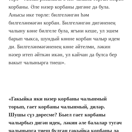
корбаны. Әле нәзер корбаны дигәне дә була.
Анысы ике төрле: билгеләнгән һәм
билгеләнмәгән корбан. Билгеләнгән дигәненең
чалыну көне билгеле була, ягъни кеше, ул эшем
барып чыкса, шундый көнне корбан чалыр идем
ди. Билгеләнмәгәненең көне әйтелми, ләкин
нәзер итеп әйткән икән, ул кайчан да булса бер
вакыт чалынырга тиеш».
«Гакыйка яки нәзер корбаны чалынмый
торып, гает корбаны чалынмый, диләр.
Шушы сүз дөресме? Быел гает корбаны
чалырбыз дигән идек, ләкин әле балалар тугач
чалынырга тиеш булган гакыйка корбаны да