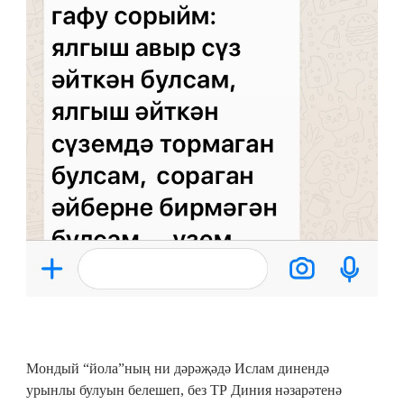
Мондый “йола”ның ни дәрәҗәдә Ислам динендә
урынлы булуын белешеп, без ТР Диния нәзарәтенә