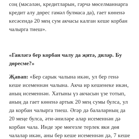
соң (мәсәлән, кредитларын, гәрчә мөселманнарга
кредит алу дөрес гамәл булмаса да), гает көненә
кесәсендә 20 мең сум акчасы калган кеше корбан
чалырга тиеш».
«Гаиләгә бер корбан чалу да җитә, диләр. Бу
дөресме?»
Җавап:
«Бер сарык чалына икән, ул бер генә
кеше исеменнән чалына. Акча ир кешенеке икән,
аның исеменнән. Хатыны үз акчасын үзе тотып,
аның да гает көненә артык 20 мең сумы булса, ул
да корбан чалырга тиеш. Әгәр дә балаларның да
20 меңе булса, әти-әниләре алар исеменнән дә
корбан чала. Инде эре мөгезле терлек яки дөя
чалалар икән, аны бер кеше исеменнән дә, 7 кеше