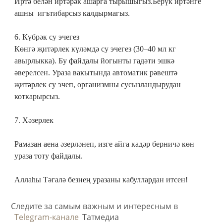
Иртә белән иртәрәк ашарга тырышыгыз.Берүк иртәнге
ашны игътибарсыз калдырмагыз.
6. Күбрәк су эчегез
Көнгә җитәрлек күләмдә су эчегез (30–40 мл кг
авырлыкка). Бу файдалы йогынты гадәти эшкә
әверелсен. Ураза вакытында автоматик рәвештә
җитәрлек су эчеп, организмны сусызландырудан
коткарырсыз.
7. Хәзерлек
Рамазан аена әзерләнеп, изге айга кадәр берничә көн
ураза тоту файдалы.
Аллаһы Тәгалә безнең уразаны кабуллардан итсен!
Следите за самым важным и интересным в
Telegram-канале
Татмедиа