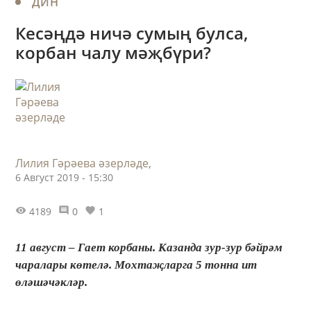
ДИН
Кесәңдә ничә сумың булса,
корбан чалу мәҗбүри?
Лилия Гәрәева әзерләде,
6 Август 2019 - 15:30
4189
0
1
11 август – Гает корбаны. Казанда зур-зур бәйрәм
чаралары көтелә. Мохтаҗларга 5 тонна ит
өләшәчәкләр.