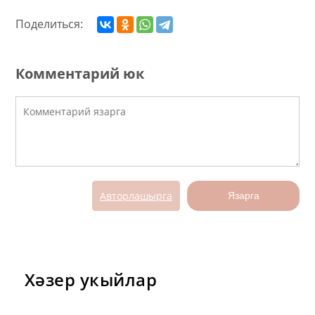
Поделиться:
Комментарий юк
Авторлашырга
Язарга
Хәзер укыйлар