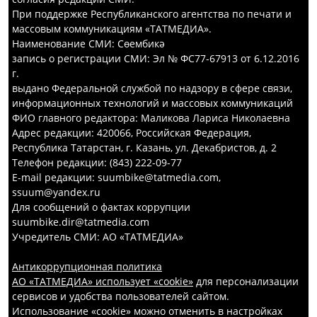
При поддержке Республиканского агентства по печати и
массовым коммуникациям «ТАТМЕДИА».
Наименование СМИ: Сөембикә
запись о регистрации СМИ: Эл № ФС77-67913 от 6.12.2016
г.
выдано Федеральной службой по надзору в сфере связи,
информационных технологий и массовых коммуникаций
ФИО главного редактора: Маликова Лариса Николаевна
Адрес редакции: 420066, Российская Федерация,
Республика Татарстан, г. Казань, ул. Декабристов, д. 2
Телефон редакции: (843) 222-09-77
E-mail редакции: suumbike@tatmedia.com,
ssuum@yandex.ru
Для сообщений о фактах коррупции
suumbike.dir@tatmedia.com
Учредитель СМИ: АО «ТАТМЕДИА»
Антикоррупционная политика
АО «ТАТМЕДИА» использует «cookie»
для персонализации
сервисов и удобства пользователей сайтом.
Использование «cookie» можно отменить в настройках