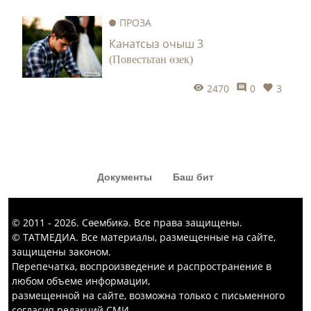
«Капка төбе» тамашасыннан да
ПРОЗА
кызык комедия күргәннәр диярсең!
Канатсыз очыш 3
(Повестьтан өзек)
2470
0
3
Документы
Баш бит
© 2011 - 2026. Сөембикә. Все права защищены.
© ТАТМЕДИА. Все материалы, размещенные на сайте,
защищены законом.
Перепечатка, воспроизведение и распространение в
любом объеме информации,
размещенной на сайте, возможна только с письменного
согласия редакций СМИ.