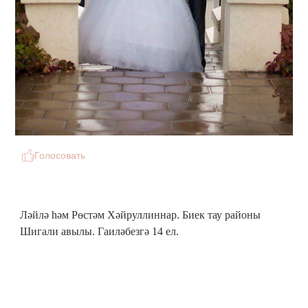
Голосовать
Ләйлә һәм Рөстәм Хәйруллиннар. Биек тау районы
Шигали авылы. Гаиләбезгә 14 ел.