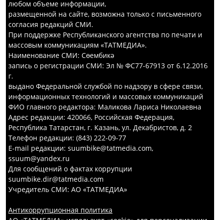
любом объеме информации,
размещенной на сайте, возможна только с письменного
согласия редакций СМИ.
При поддержке Республиканского агентства по печати и
массовым коммуникациям «ТАТМЕДИА».
Наименование СМИ: Сөембикә
запись о регистрации СМИ: Эл № ФС77-67913 от 6.12.2016
г.
выдано Федеральной службой по надзору в сфере связи,
информационных технологий и массовых коммуникаций
ФИО главного редактора: Маликова Лариса Николаевна
Адрес редакции: 420066, Российская Федерация,
Республика Татарстан, г. Казань, ул. Декабристов, д. 2
Телефон редакции: (843) 222-09-77
E-mail редакции: suumbike@tatmedia.com,
ssuum@yandex.ru
Для сообщений о фактах коррупции
suumbike.dir@tatmedia.com
Учредитель СМИ: АО «ТАТМЕДИА»
Антикоррупционная политика