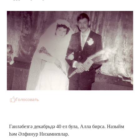
Голосовать
Гаиләбезгә декабрьдә 40 ел була, Алла бирса. Назыйм
һәм Әлфинур Низамиевлар.