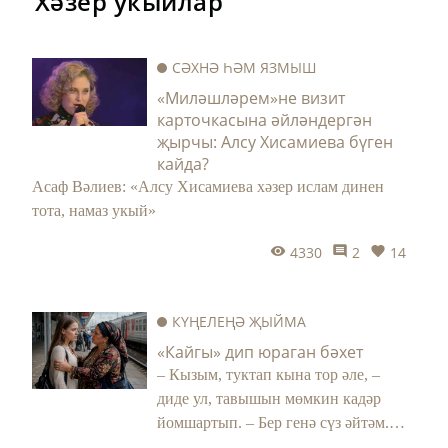
Хәзер укыйлар
СӘХНӘ ҺӘМ ЯЗМЫШ
«Миләшләрем»не визит
карточкасына әйләндергән
җырчы: Алсу Хисамиева бүген
кайда?
Асаф Вәлиев: «Алсу Хисамиева хәзер ислам динен
тота, намаз укый»
4330
2
14
КҮҢЕЛЕҢӘ ҖЫЙМА
«Кайгы» дип юраган бәхет
– Кызым, туктап кына тор әле, –
диде ул, тавышын мөмкин кадәр
йомшартып. – Бер генә сүз әйтәм.
Алла хакы өчен тыңла. Язмышыңны