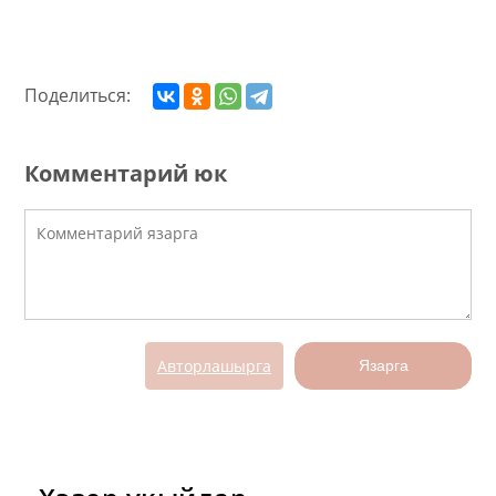
Поделиться:
Комментарий юк
Авторлашырга
Язарга