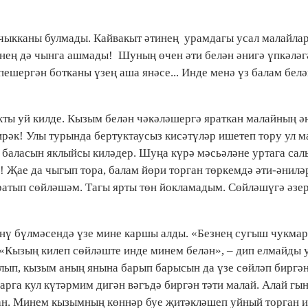
а чыкканы булмады. Кайвакыт әтинең урамдагы усал малайла
түнең дә чынга ашмады! Шуның өчен әти белән әнигә үпкәләг
пешергән ботканы үзең аша янәсе... Инде менә үз балам бел
кты уй килде. Кызым белән чәкәләшергә яраткан малайның ә
ирәк! Улы турында бертуктаусыз кисәтүләр ишетеп тору ул 
а баласын яклыйсы киләдер. Шуңа күрә мәсьәләне уртага сал
 Җае да чыгып тора, балам йөри торган төркемдә әти-әнилә
атып сөйләшәм. Тагы ярты төн йокламадым. Сөйләшүгә әзе
шенү бүлмәсендә үзе мине каршы алды. «Безнең сугыш чукма
 «Кызың килеп сөйләште инде минем белән», – дип елмайды у
лып, кызым аның янына барып барысын да үзе сөйләп биргән
арга кул күтәрмим дигән вәгъдә биргән тәти малай. Алай гын
ган. Минем кызымның көннәр буе җитәкләшеп уйный торган 