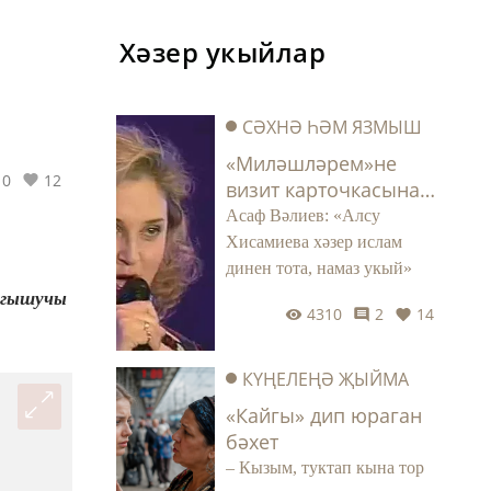
Хәзер укыйлар
СӘХНӘ ҺӘМ ЯЗМЫШ
«Миләшләрем»не
0
12
визит карточкасына
әйләндергән җырчы:
Асаф Вәлиев: «Алсу
Алсу Хисамиева бүген
Хисамиева хәзер ислам
кайда?
динен тота, намаз укый»
сугышучы
4310
2
14
КҮҢЕЛЕҢӘ ҖЫЙМА
«Кайгы» дип юраган
бәхет
– Кызым, туктап кына тор