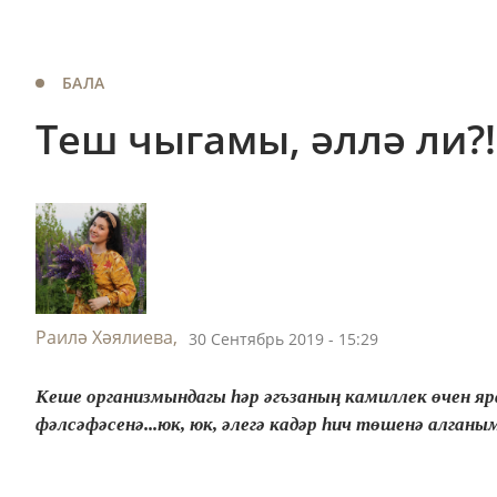
БАЛА
Теш чыгамы, әллә ли?!
Раилә Хәялиева,
30 Сентябрь 2019 - 15:29
Кеше организмындагы һәр әгъзаның камиллек өчен 
фәлсәфәсенә...юк, юк, әлегә кадәр һич төшенә алганы