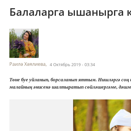
Балаларга ышанырга 
Раилә Хәялиева,
4 Октябрь 2019 - 03:34
Төне буе уйланып, борсаланып яттым. Нишләргә соң
малайның әнисенә шалтыратып сөйләшергәме, дәшм