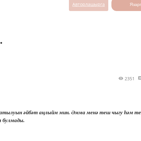
Авторлашырга
Язар
.
2351
яратылуын әйбәт аңлыйм мин. Әмма менә теш чыгу һәм 
м булмады.