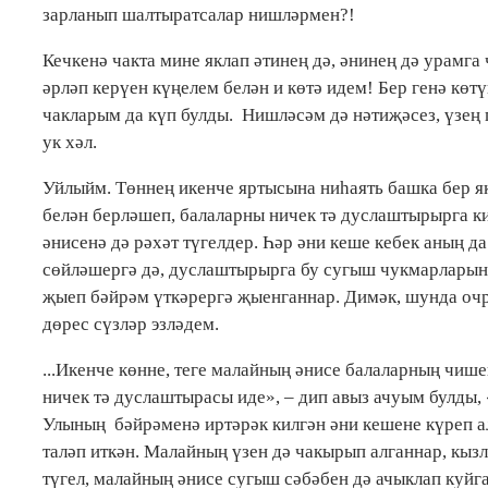
зарланып шалтыратсалар нишләрмен?!
Кечкенә чакта мине яклап әтинең дә, әнинең дә урамг
әрләп керүен күңелем белән и көтә идем! Бер генә кө
чакларым да күп булды. Нишләсәм дә нәтиҗәсез, үзең 
ук хәл.
Уйлыйм. Төннең икенче яртысына ниһаять башка бер я
белән берләшеп, балаларны ничек тә дуслаштырырга к
әнисенә дә рәхәт түгелдер. Һәр әни кеше кебек аның д
сөйләшергә дә, дуслаштырырга бу сугыш чукмарларын!
җыеп бәйрәм үткәрергә җыенганнар. Димәк, шунда очр
дөрес сүзләр эзләдем.
...Икенче көнне, теге малайның әнисе балаларның чи
ничек тә дуслаштырасы иде», – дип авыз ачуым булды,
Улының бәйрәменә иртәрәк килгән әни кешене күреп а
таләп иткән. Малайның үзен дә чакырып алганнар, кызл
түгел, малайның әнисе сугыш сәбәбен дә ачыклап куй