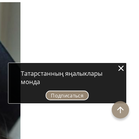
Татарстанның яңалыклары
монда
Подписаться