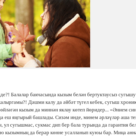
нде?! Балалар бакчасында кызым белән бертуктаусыз сугыш
алыргамы?! Дәшми калу да әйбәт түгел кебек, сугыш хрони
сөйләгән кызым да миннән яклау көтеп йөридер... «Әнием си
да еш яңгырый башлады. Сизәм инде, минем әрләүләр аша те
, ул сугышмас, сукмас дип бер бала турында да гарантия бе
ю кызымның да берәр көнне усалланып куюы бар. Миңа анн