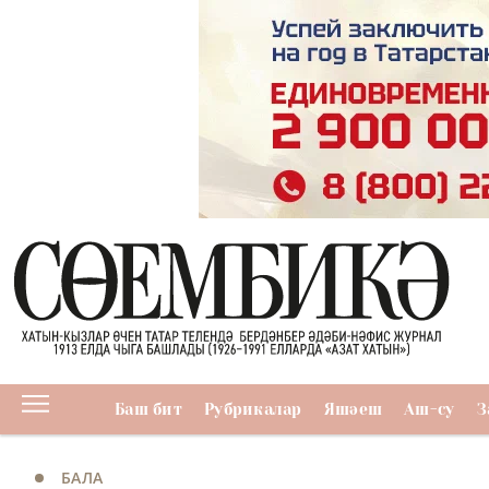
Баш бит
Рубрикалар
Яшәеш
Аш-су
З
БАЛА